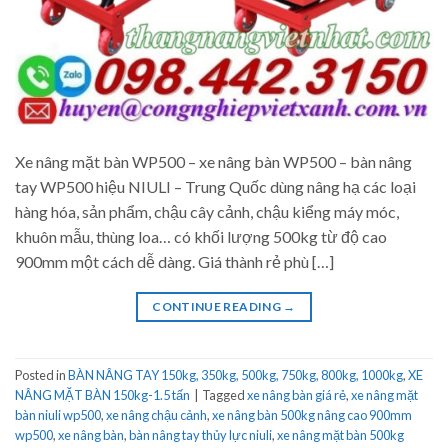
Xe nâng mặt bàn WP500 – xe nâng bàn WP500 – bàn nâng
tay WP500 hiệu NIULI – Trung Quốc dùng nâng hạ các loại
hàng hóa, sản phẩm, chậu cây cảnh, chậu kiểng máy móc,
khuôn mẫu, thùng loa… có khối lượng 500kg từ độ cao
900mm một cách dễ dàng. Giá thành rẻ phù […]
CONTINUE READING
→
Posted in
BÀN NÂNG TAY 150kg, 350kg, 500kg, 750kg, 800kg, 1000kg
,
XE
NÂNG MẶT BÀN 150kg-1.5 tấn
|
Tagged
xe nâng bàn giá rẻ
,
xe nâng mặt
bàn niuli wp500
,
xe nâng chậu cảnh
,
xe nâng bàn 500kg nâng cao 900mm
wp500
,
xe nâng bàn
,
bàn nâng tay thủy lực niuli
,
xe nâng mặt bàn 500kg