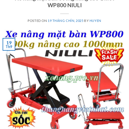
WP800 NIULI
POSTED ON
19 THÁNG CHÍN, 2025
BY
HUYEN
19
Th9