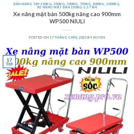
BÀN NÂNG TAY 150KG, 350KG, 500KG, 750KG, 800KG, 1000KG
,
XE NÂNG MẶT BÀN 150KG-1.5 TẤN
Xe nâng mặt bàn 500kg nâng cao 900mm
WP500 NIULI
POSTED ON
17 THÁNG CHÍN, 2025
BY
HUYEN
17
Th9