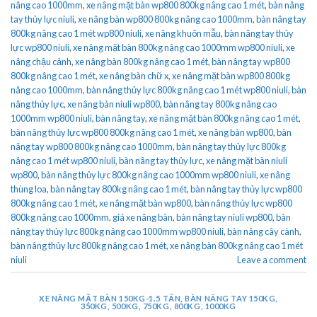
nâng cao 1000mm
,
xe nâng mặt bàn wp800 800kg nâng cao 1 mét
,
bàn nâng
tay thủy lực niuli
,
xe nâng bàn wp800 800kg nâng cao 1000mm
,
bàn nâng tay
800kg nâng cao 1 mét wp800 niuli
,
xe nâng khuôn mẫu
,
bàn nâng tay thủy
lực wp800 niuli
,
xe nâng mặt bàn 800kg nâng cao 1000mm wp800 niuli
,
xe
nâng chậu cảnh
,
xe nâng bàn 800kg nâng cao 1 mét
,
bàn nâng tay wp800
800kg nâng cao 1 mét
,
xe nâng bàn chữ x
,
xe nâng mặt bàn wp800 800kg
nâng cao 1000mm
,
bàn nâng thủy lực 800kg nâng cao 1 mét wp800 niuli
,
bàn
nâng thủy lực
,
xe nâng bàn niuli wp800
,
bàn nâng tay 800kg nâng cao
1000mm wp800 niuli
,
bàn nâng tay
,
xe nâng mặt bàn 800kg nâng cao 1 mét
,
bàn nâng thủy lực wp800 800kg nâng cao 1 mét
,
xe nâng bàn wp800
,
bàn
nâng tay wp800 800kg nâng cao 1000mm
,
bàn nâng tay thủy lực 800kg
nâng cao 1 mét wp800 niuli
,
bàn nâng tay thủy lực
,
xe nâng mặt bàn niuli
wp800
,
bàn nâng thủy lực 800kg nâng cao 1000mm wp800 niuli
,
xe nâng
thùng loa
,
bàn nâng tay 800kg nâng cao 1 mét
,
bàn nâng tay thủy lực wp800
800kg nâng cao 1 mét
,
xe nâng mặt bàn wp800
,
bàn nâng thủy lực wp800
800kg nâng cao 1000mm
,
giá xe nâng bàn
,
bàn nâng tay niuli wp800
,
bàn
nâng tay thủy lực 800kg nâng cao 1000mm wp800 niuli
,
bàn nâng cây cành
,
bàn nâng thủy lực 800kg nâng cao 1 mét
,
xe nâng bàn 800kg nâng cao 1 mét
niuli
Leave a comment
XE NÂNG MẶT BÀN 150KG-1.5 TẤN
,
BÀN NÂNG TAY 150KG,
350KG, 500KG, 750KG, 800KG, 1000KG