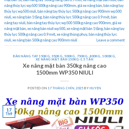
nâng thủy lực wp500 500kg nâng cao 900mm
,
giá xe nâng bàn
,
bàn nâng tay
thủy lực wp500 niuli
,
bàn nâng tay thủy lực 500kg nâng cao 900mm wp500
niuli
,
xe nâng bàn 1 tầng
,
bàn nâng thủy lực 500kg nâng cao 0.9 mét
,
bàn
nâng tay niuli
,
bàn nâng tay thủy lực wp500 500kg nâng cao 900mm
,
giá xe
nâng mặt bàn
,
xe nâng bàn niuli wp500
,
xe nâng mặt bàn 1 tầng
,
bàn nâng tay
thủy lực 500kg nâng cao 0.9 mét
,
xe nâng thùng phuy
,
bàn nâng thủy lực
niuli
,
xe nâng bàn 500kg nâng cao 900mm niuli
Leave a comment
BÀN NÂNG TAY 150KG, 350KG, 500KG, 750KG, 800KG, 1000KG
,
XE NÂNG MẶT BÀN 150KG-1.5 TẤN
Xe nâng mặt bàn 350kg nâng cao
1500mm WP350 NIULI
POSTED ON
17 THÁNG CHÍN, 2025
BY
HUYEN
17
Th9