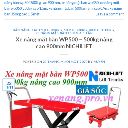
nâng bàn wp500 500kg cao 900mm
,
xe nâng mặt bàn wp350
,
xe nâng mặt
bàn wp350 350kg cao 1.5m
,
xe nâng mặt bàn 500kg nâng cao 0.9m
,
xe nâng
bàn 350kg cao 1.5 mét
Leave a comment
BÀN NÂNG TAY 150KG, 350KG, 500KG, 750KG, 800KG, 1000KG
,
XE NÂNG MẶT BÀN 150KG-1.5 TẤN
Xe nâng mặt bàn WP500 – 500kg nâng
cao 900mm NICHILIFT
POSTED ON
22 THÁNG MƯỜI MỘT, 2022
BY
HUYEN
22
Th11