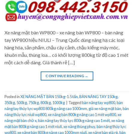
Xe nâng mặt bàn WP800 – xe nâng bàn WP800 – bàn nâng
tay WP800 hiệu NIULI – Trung Quốc dùng nâng hạ các loại
hàng hóa, sản phẩm, chậu cây cảnh, chậu kiểng máy móc,
khuôn mẫu, thùng loa… có khối lượng 800kg từ độ cao 1 mét
một cách dễ dàng. Giá thành rẻ […]
CONTINUE READING
→
Posted in
XE NÂNG MẶT BÀN 150kg-1.5 tấn
,
BÀN NÂNG TAY 150kg,
350kg, 500kg, 750kg, 800kg, 1000kg
|
Tagged
bàn nâng tay wp800
,
bàn
nâng tay thủy lực wp800 800kg nâng cao 1000mm
,
giá xe nâng mặt bàn
,
bàn
nâng thủy lực niuli wp800
,
xe nâng bàn 800kg nâng cao 1 mét wp800
,
xe
nâng mặt bàn chữ x
,
bàn nâng tay thủy lực 800kg nâng cao 1 mét
,
xe nâng
mặt bàn 800kg nâng cao 1 mét niuli
,
xe nâng thùng phuy
,
bàn nâng thủy lực
wp800
,
xe nâng bàn 800kg nâng cao 1000mm niuli
,
xe nâng bàn giá rẻ
,
bàn