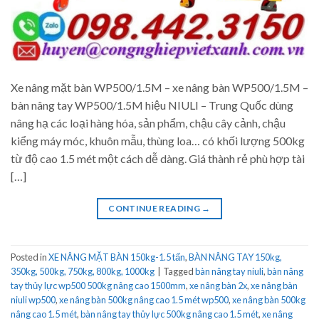
Xe nâng mặt bàn WP500/1.5M – xe nâng bàn WP500/1.5M –
bàn nâng tay WP500/1.5M hiệu NIULI – Trung Quốc dùng
nâng hạ các loại hàng hóa, sản phẩm, chậu cây cảnh, chậu
kiểng máy móc, khuôn mẫu, thùng loa… có khối lượng 500kg
từ độ cao 1.5 mét một cách dễ dàng. Giá thành rẻ phù hợp tài
[…]
CONTINUE READING
→
Posted in
XE NÂNG MẶT BÀN 150kg-1.5 tấn
,
BÀN NÂNG TAY 150kg,
350kg, 500kg, 750kg, 800kg, 1000kg
|
Tagged
bàn nâng tay niuli
,
bàn nâng
tay thủy lực wp500 500kg nâng cao 1500mm
,
xe nâng bàn 2x
,
xe nâng bàn
niuli wp500
,
xe nâng bàn 500kg nâng cao 1.5 mét wp500
,
xe nâng bàn 500kg
nâng cao 1.5 mét
,
bàn nâng tay thủy lực 500kg nâng cao 1.5 mét
,
xe nâng