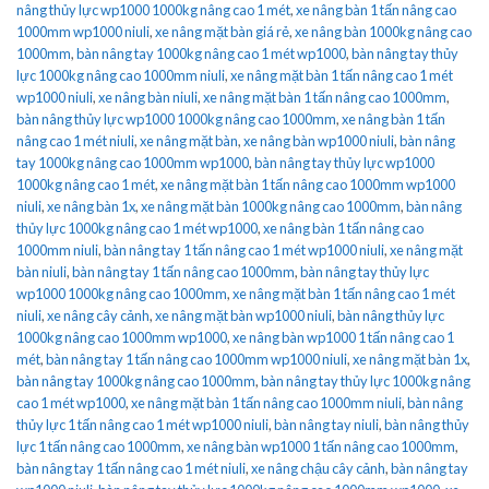
nâng thủy lực wp1000 1000kg nâng cao 1 mét
,
xe nâng bàn 1 tấn nâng cao
1000mm wp1000 niuli
,
xe nâng mặt bàn giá rẻ
,
xe nâng bàn 1000kg nâng cao
1000mm
,
bàn nâng tay 1000kg nâng cao 1 mét wp1000
,
bàn nâng tay thủy
lực 1000kg nâng cao 1000mm niuli
,
xe nâng mặt bàn 1 tấn nâng cao 1 mét
wp1000 niuli
,
xe nâng bàn niuli
,
xe nâng mặt bàn 1 tấn nâng cao 1000mm
,
bàn nâng thủy lực wp1000 1000kg nâng cao 1000mm
,
xe nâng bàn 1 tấn
nâng cao 1 mét niuli
,
xe nâng mặt bàn
,
xe nâng bàn wp1000 niuli
,
bàn nâng
tay 1000kg nâng cao 1000mm wp1000
,
bàn nâng tay thủy lực wp1000
1000kg nâng cao 1 mét
,
xe nâng mặt bàn 1 tấn nâng cao 1000mm wp1000
niuli
,
xe nâng bàn 1x
,
xe nâng mặt bàn 1000kg nâng cao 1000mm
,
bàn nâng
thủy lực 1000kg nâng cao 1 mét wp1000
,
xe nâng bàn 1 tấn nâng cao
1000mm niuli
,
bàn nâng tay 1 tấn nâng cao 1 mét wp1000 niuli
,
xe nâng mặt
bàn niuli
,
bàn nâng tay 1 tấn nâng cao 1000mm
,
bàn nâng tay thủy lực
wp1000 1000kg nâng cao 1000mm
,
xe nâng mặt bàn 1 tấn nâng cao 1 mét
niuli
,
xe nâng cây cảnh
,
xe nâng mặt bàn wp1000 niuli
,
bàn nâng thủy lực
1000kg nâng cao 1000mm wp1000
,
xe nâng bàn wp1000 1 tấn nâng cao 1
mét
,
bàn nâng tay 1 tấn nâng cao 1000mm wp1000 niuli
,
xe nâng mặt bàn 1x
,
bàn nâng tay 1000kg nâng cao 1000mm
,
bàn nâng tay thủy lực 1000kg nâng
cao 1 mét wp1000
,
xe nâng mặt bàn 1 tấn nâng cao 1000mm niuli
,
bàn nâng
thủy lực 1 tấn nâng cao 1 mét wp1000 niuli
,
bàn nâng tay niuli
,
bàn nâng thủy
lực 1 tấn nâng cao 1000mm
,
xe nâng bàn wp1000 1 tấn nâng cao 1000mm
,
bàn nâng tay 1 tấn nâng cao 1 mét niuli
,
xe nâng chậu cây cảnh
,
bàn nâng tay