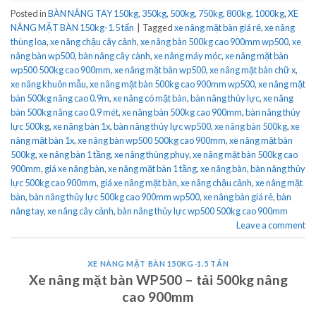
Posted in
BÀN NÂNG TAY 150kg, 350kg, 500kg, 750kg, 800kg, 1000kg
,
XE
NÂNG MẶT BÀN 150kg-1.5 tấn
|
Tagged
xe nâng mặt bàn giá rẻ
,
xe nâng
thùng loa
,
xe nâng chậu cây cảnh
,
xe nâng bàn 500kg cao 900mm wp500
,
xe
nâng bàn wp500
,
bàn nâng cây cành
,
xe nâng máy móc
,
xe nâng mặt bàn
wp500 500kg cao 900mm
,
xe nâng mặt bàn wp500
,
xe nâng mặt bàn chữ x
,
xe nâng khuôn mẫu
,
xe nâng mặt bàn 500kg cao 900mm wp500
,
xe nâng mặt
bàn 500kg nâng cao 0.9m
,
xe nâng có mặt bàn
,
bàn nâng thủy lực
,
xe nâng
bàn 500kg nâng cao 0.9 mét
,
xe nâng bàn 500kg cao 900mm
,
bàn nâng thủy
lực 500kg
,
xe nâng bàn 1x
,
bàn nâng thủy lực wp500
,
xe nâng bàn 500kg
,
xe
nâng mặt bàn 1x
,
xe nâng bàn wp500 500kg cao 900mm
,
xe nâng mặt bàn
500kg
,
xe nâng bàn 1 tầng
,
xe nâng thùng phuy
,
xe nâng mặt bàn 500kg cao
900mm
,
giá xe nâng bàn
,
xe nâng mặt bàn 1 tầng
,
xe nâng bàn
,
bàn nâng thủy
lực 500kg cao 900mm
,
giá xe nâng mặt bàn
,
xe nâng chậu cảnh
,
xe nâng mặt
bàn
,
bàn nâng thủy lực 500kg cao 900mm wp500
,
xe nâng bàn giá rẻ
,
bàn
nâng tay
,
xe nâng cây cảnh
,
bàn nâng thủy lực wp500 500kg cao 900mm
Leave a comment
XE NÂNG MẶT BÀN 150KG-1.5 TẤN
Xe nâng mặt bàn WP500 – tải 500kg nâng
cao 900mm