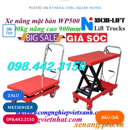
POSTED ON
8 THÁNG CHÍN, 2022
BY
HUYEN
08
Th9
ZALO
MESSENGER
BÁO GIÁ
098.442.3150