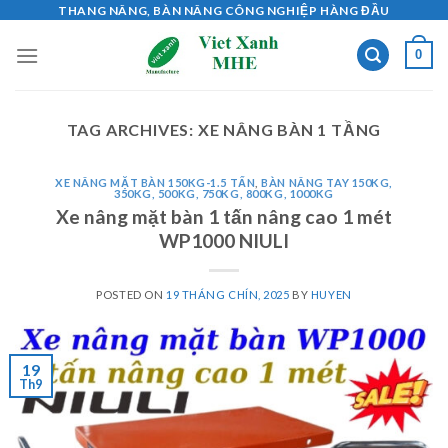
Skip
THANG NÂNG, BÀN NÂNG CÔNG NGHIỆP HÀNG ĐẦU
to
0
content
TAG ARCHIVES:
XE NÂNG BÀN 1 TẦNG
XE NÂNG MẶT BÀN 150KG-1.5 TẤN
,
BÀN NÂNG TAY 150KG,
350KG, 500KG, 750KG, 800KG, 1000KG
Xe nâng mặt bàn 1 tấn nâng cao 1 mét
WP1000 NIULI
POSTED ON
19 THÁNG CHÍN, 2025
BY
HUYEN
19
Th9