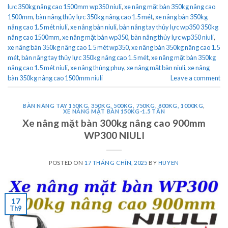
lực 350kg nâng cao 1500mm wp350 niuli
,
xe nâng mặt bàn 350kg nâng cao
1500mm
,
bàn nâng thủy lực 350kg nâng cao 1.5 mét
,
xe nâng bàn 350kg
nâng cao 1.5 mét niuli
,
xe nâng bàn niuli
,
bàn nâng tay thủy lực wp350 350kg
nâng cao 1500mm
,
xe nâng mặt bàn wp350
,
bàn nâng thủy lực wp350 niuli
,
xe nâng bàn 350kg nâng cao 1.5 mét wp350
,
xe nâng bàn 350kg nâng cao 1.5
mét
,
bàn nâng tay thủy lực 350kg nâng cao 1.5 mét
,
xe nâng mặt bàn 350kg
nâng cao 1.5 mét niuli
,
xe nâng thùng phuy
,
xe nâng mặt bàn niuli
,
xe nâng
bàn 350kg nâng cao 1500mm niuli
Leave a comment
BÀN NÂNG TAY 150KG, 350KG, 500KG, 750KG, 800KG, 1000KG
,
XE NÂNG MẶT BÀN 150KG-1.5 TẤN
Xe nâng mặt bàn 300kg nâng cao 900mm
WP300 NIULI
POSTED ON
17 THÁNG CHÍN, 2025
BY
HUYEN
17
Th9