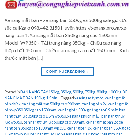
Xe nâng mặt bàn – xe nâng bàn 350kg và 500kg sale giá cực
sốc call/zalo 098.442.3150 Huyền https://xenang.pro.vn/xe-
nang-ban 1. Xe nâng mặt bàn 350kg nâng cao 1500mm –
Model: WP350 – Tải trọng nâng 350kg – Chiều cao nâng
thấp nhất 350mm – Chiều cao nâng cao nhất 1500mm – Kích
thước mặt bàn […]
CONTINUE READING
→
Posted in
BÀN NÂNG TAY 150kg, 350kg, 500kg, 750kg, 800kg, 1000kg
,
XE
NÂNG MẶT BÀN 150kg-1.5 tấn
|
Tagged
xe nâng máy móc
,
xe nâng mặt
bàn chữ x
,
xe nâng mặt bàn 500kg cao 900mm
,
xe nâng bàn 2x
,
xe nâng mặt
bàn wp350 350kg cao 1500mm
,
xe nâng bàn 500kg nâng cao 0.9 mét
,
bàn
nâng thủy lực 350kg cao 1.5m wp350
,
xe nâng khuôn mẫu
,
bàn nâng thủy
lực wp350
,
bàn nâng thủy lực 500kg cao 900mm
,
xe nâng mặt bàn 2x
,
xe
nâng bàn 350kg cao 1500mm wp350
,
xe nâng bàn 1x
,
xe nâng bàn 350kg cao
1.5 mét wp350
,
bàn nâng thủy lực
,
xe nâng bàn 350kg cao 1500mm
,
bàn