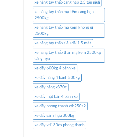
xe nâng tay thấp càng hẹp 2.5 tấn niuli
xe nâng tay thấp mạ kẽm càng hẹp
2500kg
xe nâng tay thấp mạ kẽm không gỉ
2500kg
xe nâng tay thấp siêu dài 1.5 mét
xe nâng tay thấp thân mạ kẽm 2500kg
càng hẹp
xe đẩy 600kg 4 bánh xe
xe đẩy hàng 4 bánh 500kg
xe đẩy hàng x370c
xe đẩy mặt bàn 4 bánh xe
xe đẩy phong thạnh xth250s2
xe đẩy sàn nhựa 300kg
xe đẩy xtl130ds phong thạnh