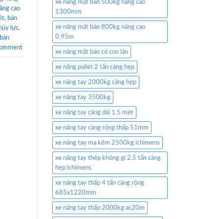
xe nâng mặt bàn 500kg nâng cao
âng cao
1300mm
ét
,
bàn
xe nâng mặt bàn 800kg nâng cao
hủy lực
,
0.95m
bàn
comment
xe nâng mặt bàn có con lăn
xe nâng pallet 2 tấn càng hẹp
xe nâng tay 2000kg càng hẹp
xe nâng tay 3500kg
xe nâng tay càng dài 1.5 mét
xe nâng tay càng rộng thấp 51mm
xe nâng tay mạ kẽm 2500kg ichimens
xe nâng tay thép không gỉ 2.5 tấn càng
hẹp ichimens
xe nâng tay thấp 4 tấn càng rộng
685x1220mm
xe nâng tay thấp 2000kg ac20m