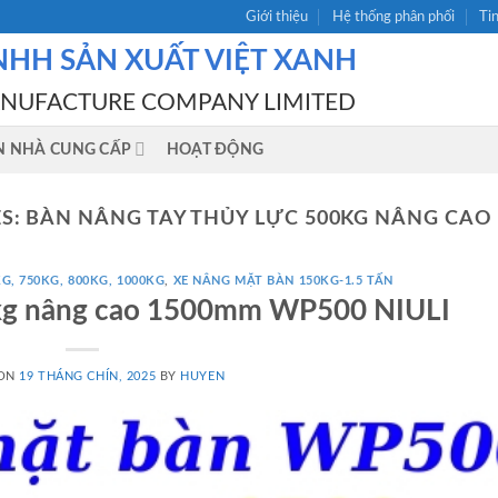
Giới thiệu
Hệ thống phân phối
Ti
NHH SẢN XUẤT VIỆT XANH
ANUFACTURE COMPANY LIMITED
N NHÀ CUNG CẤP
HOẠT ĐỘNG
ES:
BÀN NÂNG TAY THỦY LỰC 500KG NÂNG CAO 1
G, 750KG, 800KG, 1000KG
,
XE NÂNG MẶT BÀN 150KG-1.5 TẤN
kg nâng cao 1500mm WP500 NIULI
 ON
19 THÁNG CHÍN, 2025
BY
HUYEN