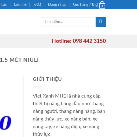
n tức
Liên hệ
FAQ
Đăng nhập
Giỏ hàng /
0
₫
0
Tìm
kiếm:
Hotline: 098 442 3150
.5 MÉT NIULI
GIỚI THIỆU
Viet Xanh MHE là nhà cung cấp
thiết bị nâng hàng đầu như thang
nâng người, thang nâng hàng, bàn
nâng thủy lực, xe nâng bàn, xe
nâng tay, xe nâng điện, xe nâng
thủy lực.