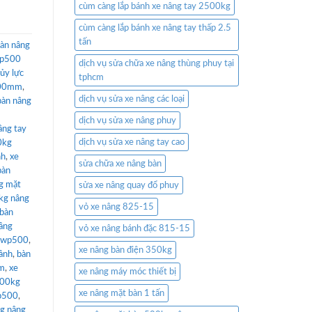
cùm càng lắp bánh xe nâng tay 2500kg
cùm càng lắp bánh xe nâng tay thấp 2.5
tấn
àn nâng
wp500
dịch vụ sửa chữa xe nâng thùng phuy tại
ủy lực
tphcm
500mm
,
dịch vụ sửa xe nâng các loại
bàn nâng
dịch vụ sửa xe nâng phuy
âng tay
dịch vụ sửa xe nâng tay cao
0kg
nh
,
xe
sửa chữa xe nâng bàn
bàn
g mặt
sửa xe nâng quay đổ phuy
kg nâng
vỏ xe nâng 825-15
bàn
âng
vỏ xe nâng bánh đặc 815-15
t wp500
,
xe nâng bàn điện 350kg
cảnh
,
bàn
mm
,
xe
xe nâng máy móc thiết bị
500kg
xe nâng mặt bàn 1 tấn
wp500
,
g nâng