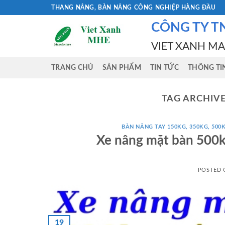
Skip
THANG NÂNG, BÀN NÂNG CÔNG NGHIỆP HÀNG ĐẦU
to
CÔNG TY T
content
VIET XANH M
TRANG CHỦ
SẢN PHẨM
TIN TỨC
THÔNG TI
TAG ARCHIV
BÀN NÂNG TAY 150KG, 350KG, 500K
Xe nâng mặt bàn 500
POSTED
19