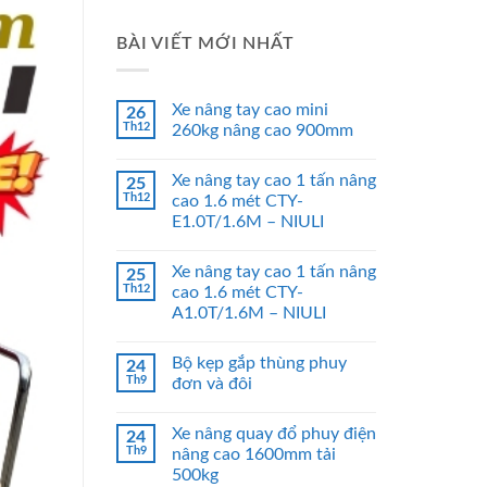
BÀI VIẾT MỚI NHẤT
Xe nâng tay cao mini
26
Th12
260kg nâng cao 900mm
Xe nâng tay cao 1 tấn nâng
25
Th12
cao 1.6 mét CTY-
E1.0T/1.6M – NIULI
Xe nâng tay cao 1 tấn nâng
25
Th12
cao 1.6 mét CTY-
A1.0T/1.6M – NIULI
Bộ kẹp gắp thùng phuy
24
Th9
đơn và đôi
Xe nâng quay đổ phuy điện
24
Th9
nâng cao 1600mm tải
500kg