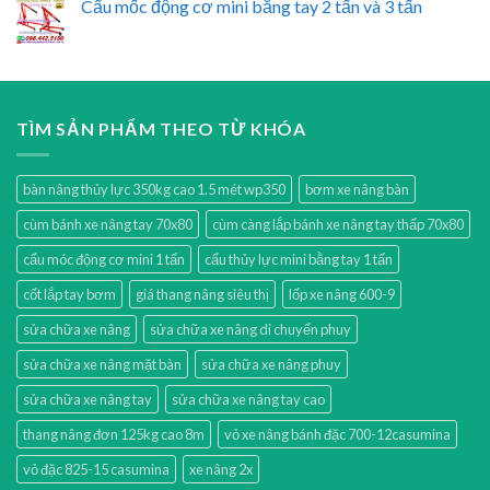
Cẩu mốc động cơ mini bằng tay 2 tấn và 3 tấn
TÌM SẢN PHẨM THEO TỪ KHÓA
bàn nâng thủy lực 350kg cao 1.5 mét wp350
bơm xe nâng bàn
cùm bánh xe nâng tay 70x80
cùm càng lắp bánh xe nâng tay thấp 70x80
cẩu móc động cơ mini 1 tấn
cẩu thủy lực mini bằng tay 1 tấn
cốt lắp tay bơm
giá thang nâng siêu thị
lốp xe nâng 600-9
sửa chữa xe nâng
sửa chữa xe nâng di chuyển phuy
sửa chữa xe nâng mặt bàn
sửa chữa xe nâng phuy
sửa chữa xe nâng tay
sửa chữa xe nâng tay cao
thang nâng đơn 125kg cao 8m
vỏ xe nâng bánh đặc 700-12casumina
vỏ đặc 825-15 casumina
xe nâng 2x