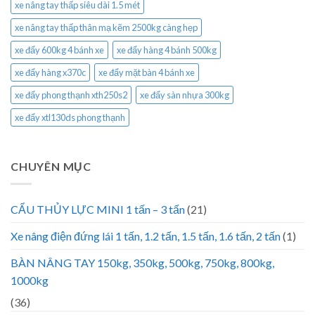
xe nâng tay thấp siêu dài 1.5 mét
xe nâng tay thấp thân mạ kẽm 2500kg càng hẹp
xe đẩy 600kg 4 bánh xe
xe đẩy hàng 4 bánh 500kg
xe đẩy hàng x370c
xe đẩy mặt bàn 4 bánh xe
xe đẩy phong thạnh xth250s2
xe đẩy sàn nhựa 300kg
xe đẩy xtl130ds phong thạnh
CHUYÊN MỤC
CẨU THỦY LỰC MINI 1 tấn – 3 tấn
(21)
Xe nâng điện đứng lái 1 tấn, 1.2 tấn, 1.5 tấn, 1.6 tấn, 2 tấn
(1)
BÀN NÂNG TAY 150kg, 350kg, 500kg, 750kg, 800kg,
1000kg
(36)