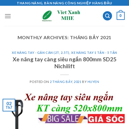
Skip
THANG NÂNG, BÀN NÂNG CÔNG NGHIỆP HÀNG ĐẦU
to
0
content
MONTHLY ARCHIVES:
THÁNG BẢY 2021
XE NÂNG TAY - GẮN CÂN (2T, 2.5T)
,
XE NÂNG TAY 1 TẤN - 5 TẤN
Xe nâng tay càng siêu ngắn 800mm SD25
Nichilift
POSTED ON
2 THÁNG BẢY, 2021
BY
HUYEN
02
Th7