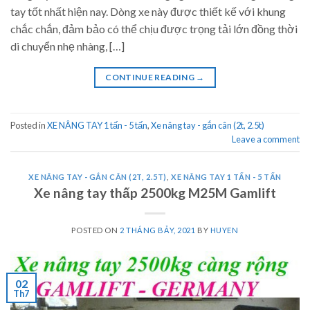
tay tốt nhất hiện nay. Dòng xe này được thiết kế với khung
chắc chắn, đảm bảo có thể chịu được trọng tải lớn đồng thời
di chuyển nhẹ nhàng, […]
CONTINUE READING
→
Posted in
XE NÂNG TAY 1 tấn - 5 tấn
,
Xe nâng tay - gắn cân (2t, 2.5t)
Leave a comment
XE NÂNG TAY - GẮN CÂN (2T, 2.5T)
,
XE NÂNG TAY 1 TẤN - 5 TẤN
Xe nâng tay thấp 2500kg M25M Gamlift
POSTED ON
2 THÁNG BẢY, 2021
BY
HUYEN
02
Th7