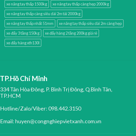
xe nâng tay thấp 1500kg
xe nâng tay thấp càng hẹp 2000kg
xe nâng tay thấp càng siêu dài 2m tải 2000kg
xe nâng tay thấp nhất 51mm
xe nâng tay thấp siêu dài 2m càng hẹp
xe đẩy 3 tầng 150kg
xe đẩy hàng 2 tầng 200kg giá rẻ
xe đẩy hàng xth130l
TP.Hồ Chí Minh
334 Tân Hòa Đông, P. Bình Trị Đông, Q.Bình Tân,
TP.HCM
Hotline/Zalo/Viber: 098.442.3150
Email: huyen@congnghiepvietxanh.com.vn