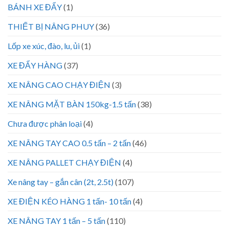
BÁNH XE ĐẨY
(1)
THIẾT BỊ NÂNG PHUY
(36)
Lốp xe xúc, đào, lu, ủi
(1)
XE ĐẨY HÀNG
(37)
XE NÂNG CAO CHẠY ĐIỆN
(3)
XE NÂNG MẶT BÀN 150kg-1.5 tấn
(38)
Chưa được phân loại
(4)
XE NÂNG TAY CAO 0.5 tấn – 2 tấn
(46)
XE NÂNG PALLET CHẠY ĐIỆN
(4)
Xe nâng tay – gắn cân (2t, 2.5t)
(107)
XE ĐIỆN KÉO HÀNG 1 tấn- 10 tấn
(4)
XE NÂNG TAY 1 tấn – 5 tấn
(110)