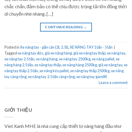
chắc chắn, đảm bảo có thể chịu được trọng tải lớn đồng thời
di chuyển nhẹ nhàng, […]
CONTINUE READING
→
Posted in
Xe nâng tay - gắn cân (2t, 2.5t)
,
XE NÂNG TAY 1 tấn - 5 tấn
|
Tagged
xe nâng tay đức
,
giá xe nâng hàng
,
giá xe nâng tay thấp
,
xe nâng tay
,
xe nâng tay 2.5 tấn
,
xe nâng hàng
,
xe nâng tay 2500kg
,
xe nâng pallet
,
xe
nâng hàng 2.5 tấn
,
xe nâng tay thấp
,
xe nâng hàng 2500kg
,
giá xe nâng tay
,
xe
nâng tay thấp 2.5 tấn
,
xe nâng kéo pallet
,
xe nâng tay thấp 2500kg
,
xe nâng
tay càng rộng
,
xe nâng tay 2.5 tấn càng rộng
,
xe nâng tay gamlift
Leave a comment
GIỚI THIỆU
Viet Xanh MHE là nhà cung cấp thiết bị nâng hàng đầu như