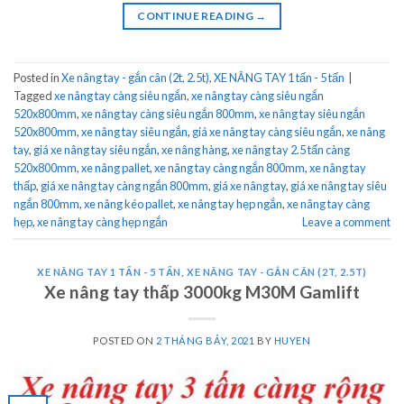
CONTINUE READING
→
Posted in
Xe nâng tay - gắn cân (2t, 2.5t)
,
XE NÂNG TAY 1 tấn - 5 tấn
|
Tagged
xe nâng tay càng siêu ngắn
,
xe nâng tay càng siêu ngắn
520x800mm
,
xe nâng tay càng siêu ngắn 800mm
,
xe nâng tay siêu ngắn
520x800mm
,
xe nâng tay siêu ngắn
,
giá xe nâng tay càng siêu ngắn
,
xe nâng
tay
,
giá xe nâng tay siêu ngắn
,
xe nâng hàng
,
xe nâng tay 2.5 tấn càng
520x800mm
,
xe nâng pallet
,
xe nâng tay càng ngắn 800mm
,
xe nâng tay
thấp
,
giá xe nâng tay càng ngắn 800mm
,
giá xe nâng tay
,
giá xe nâng tay siêu
ngắn 800mm
,
xe nâng kéo pallet
,
xe nâng tay hẹp ngắn
,
xe nâng tay càng
hẹp
,
xe nâng tay càng hẹp ngắn
Leave a comment
XE NÂNG TAY 1 TẤN - 5 TẤN
,
XE NÂNG TAY - GẮN CÂN (2T, 2.5T)
Xe nâng tay thấp 3000kg M30M Gamlift
POSTED ON
2 THÁNG BẢY, 2021
BY
HUYEN