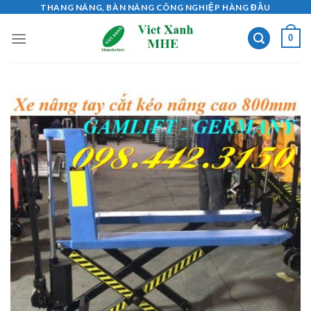
Skip
THANG NÂNG, BÀN NÂNG CÔNG NGHIỆP HÀNG ĐẦU
to
0
content