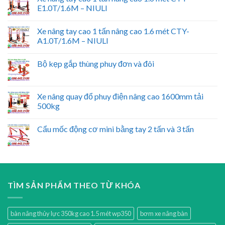
E1.0T/1.6M – NIULI
Xe nâng tay cao 1 tấn nâng cao 1.6 mét CTY-
A1.0T/1.6M – NIULI
Bộ kẹp gắp thùng phuy đơn và đôi
Xe nâng quay đổ phuy điện nâng cao 1600mm tải
500kg
Cẩu mốc động cơ mini bằng tay 2 tấn và 3 tấn
TÌM SẢN PHẨM THEO TỪ KHÓA
bàn nâng thủy lực 350kg cao 1.5 mét wp350
bơm xe nâng bàn