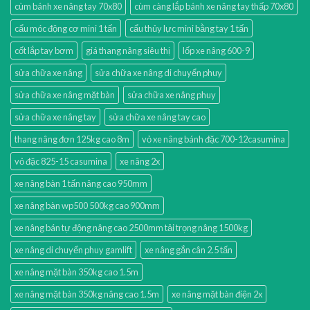
cùm bánh xe nâng tay 70x80
cùm càng lắp bánh xe nâng tay thấp 70x80
cẩu móc động cơ mini 1 tấn
cẩu thủy lực mini bằng tay 1 tấn
cốt lắp tay bơm
giá thang nâng siêu thị
lốp xe nâng 600-9
sửa chữa xe nâng
sửa chữa xe nâng di chuyển phuy
sửa chữa xe nâng mặt bàn
sửa chữa xe nâng phuy
sửa chữa xe nâng tay
sửa chữa xe nâng tay cao
thang nâng đơn 125kg cao 8m
vỏ xe nâng bánh đặc 700-12casumina
vỏ đặc 825-15 casumina
xe nâng 2x
xe nâng bàn 1 tấn nâng cao 950mm
xe nâng bàn wp500 500kg cao 900mm
xe nâng bán tự động nâng cao 2500mm tải trọng nâng 1500kg
xe nâng di chuyển phuy gamlift
xe nâng gắn cân 2.5 tấn
xe nâng mặt bàn 350kg cao 1.5m
xe nâng mặt bàn 350kg nâng cao 1.5m
xe nâng mặt bàn điện 2x