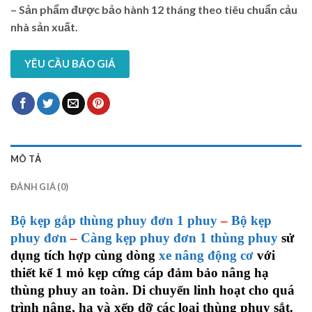
– Sản phẩm được bảo hành 12 tháng theo tiêu chuẩn cảu
nhà sản xuất.
YÊU CẦU BÁO GIÁ
MÔ TẢ
ĐÁNH GIÁ (0)
Bộ kẹp gắp thùng phuy đơn 1 phuy
–
Bộ kẹp
phuy đơn
–
Càng kẹp phuy đơn 1 thùng phuy
sử
dụng tích hợp cùng dòng
xe nâng động cơ
với
thiết kế 1 mỏ kẹp cứng cáp
đảm bảo nâng hạ
thùng phuy an toàn
. Di chuyển linh hoạt cho quá
trình nâng, hạ và xếp dỡ các loại thùng phuy sắt.