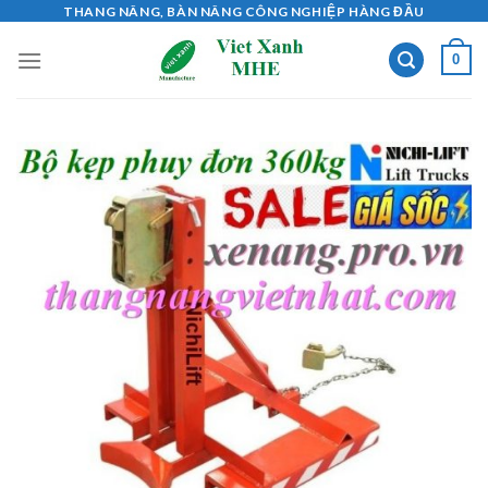
Skip
THANG NÂNG, BÀN NÂNG CÔNG NGHIỆP HÀNG ĐẦU
to
0
content