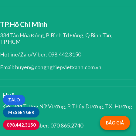
TP.Hồ Chí Minh
334 Tân Hòa Đông, P. Bình Trị Đông, Q.Bình Tân,
TP.HCM
Hotline/Zalo/Viber: 098.442.3150
Email: huyen@congnghiepvietxanh.com.vn
Huế
ZALO
Kiệt 344 Trưng Nữ Vương, P. Thủy Dương, TX. Hương
Thủy, Huế
MESSENGER
BÁO GIÁ
098.442.3150
Hotline/Zalo/Viber: 070.865.2740