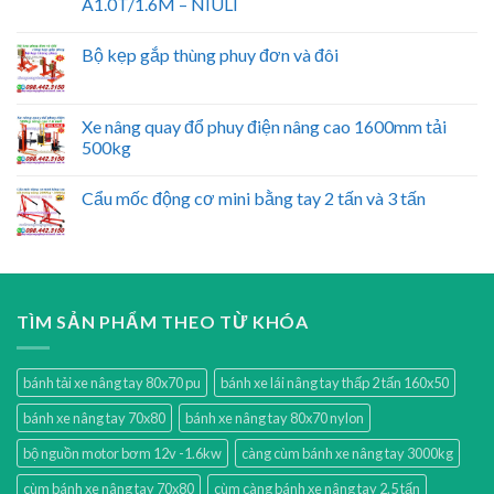
A1.0T/1.6M – NIULI
Bộ kẹp gắp thùng phuy đơn và đôi
Xe nâng quay đổ phuy điện nâng cao 1600mm tải
500kg
Cẩu mốc động cơ mini bằng tay 2 tấn và 3 tấn
TÌM SẢN PHẨM THEO TỪ KHÓA
bánh tải xe nâng tay 80x70 pu
bánh xe lái nâng tay thấp 2 tấn 160x50
bánh xe nâng tay 70x80
bánh xe nâng tay 80x70 nylon
bộ nguồn motor bơm 12v -1.6kw
càng cùm bánh xe nâng tay 3000kg
cùm bánh xe nâng tay 70x80
cùm càng bánh xe nâng tay 2.5 tấn