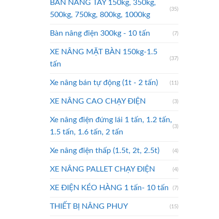
BÀN NÂNG TAY 150kg, 350kg,
(35)
500kg, 750kg, 800kg, 1000kg
Bàn nâng điện 300kg - 10 tấn
(7)
XE NÂNG MẶT BÀN 150kg-1.5
(37)
tấn
Xe nâng bán tự động (1t - 2 tấn)
(11)
XE NÂNG CAO CHẠY ĐIỆN
(3)
Xe nâng điện đứng lái 1 tấn, 1.2 tấn,
(3)
1.5 tấn, 1.6 tấn, 2 tấn
Xe nâng điện thấp (1.5t, 2t, 2.5t)
(4)
XE NÂNG PALLET CHẠY ĐIỆN
(4)
XE ĐIỆN KÉO HÀNG 1 tấn- 10 tấn
(7)
THIẾT BỊ NÂNG PHUY
(15)