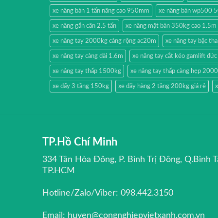
xe nâng bàn 1 tấn nâng cao 950mm
xe nâng bàn wp500 
xe nâng gắn cân 2.5 tấn
xe nâng mặt bàn 350kg cao 1.5m
xe nâng tay 2000kg càng rộng ac20m
xe nâng tay bậc t
xe nâng tay càng dài 1.6m
xe nâng tay cắt kéo gamlift đức
xe nâng tay thấp 1500kg
xe nâng tay thấp càng hẹp 200
xe đẩy 3 tầng 150kg
xe đẩy hàng 2 tầng 200kg giá rẻ
x
TP.Hồ Chí Minh
334 Tân Hòa Đông, P. Bình Trị Đông, Q.Bình T
TP.HCM
Hotline/Zalo/Viber: 098.442.3150
Email: huyen@congnghiepvietxanh.com.vn