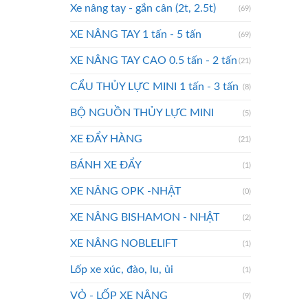
Xe nâng tay - gắn cân (2t, 2.5t)
(69)
XE NÂNG TAY 1 tấn - 5 tấn
(69)
XE NÂNG TAY CAO 0.5 tấn - 2 tấn
(21)
CẨU THỦY LỰC MINI 1 tấn - 3 tấn
(8)
BỘ NGUỒN THỦY LỰC MINI
(5)
XE ĐẨY HÀNG
(21)
BÁNH XE ĐẨY
(1)
XE NÂNG OPK -NHẬT
(0)
XE NÂNG BISHAMON - NHẬT
(2)
XE NÂNG NOBLELIFT
(1)
Lốp xe xúc, đào, lu, ủi
(1)
VỎ - LỐP XE NÂNG
(9)