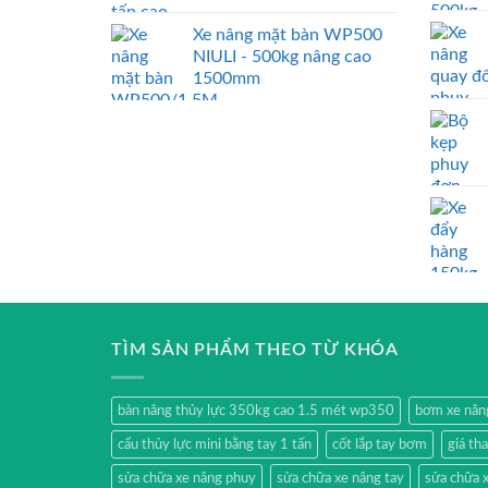
Xe nâng mặt bàn WP500
NIULI - 500kg nâng cao
1500mm
TÌM SẢN PHẨM THEO TỪ KHÓA
bàn nâng thủy lực 350kg cao 1.5 mét wp350
bơm xe nân
cẩu thủy lực mini bằng tay 1 tấn
cốt lắp tay bơm
giá th
sửa chữa xe nâng phuy
sửa chữa xe nâng tay
sửa chữa x