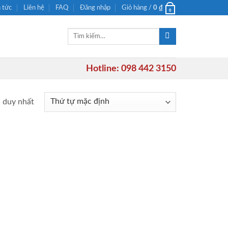
n tức
Liên hệ
FAQ
Đăng nhập
Giỏ hàng /
0
₫
0
Tìm
kiếm:
Hotline: 098 442 3150
ả duy nhất