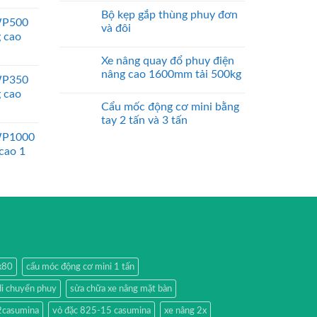
Bộ kẹp gắp thùng phuy đơn
WP500
và đôi
g cao
Xe nâng quay đổ phuy điện
nâng cao 1600mm tải 500kg
WP350
g cao
Cẩu mốc động cơ mini bằng
tay 2 tấn và 3 tấn
WP1000
 cao 1
0x80
cẩu móc động cơ mini 1 tấn
di chuyển phuy
sửa chữa xe nâng mặt bàn
2casumina
vỏ đặc 825-15 casumina
xe nâng 2x