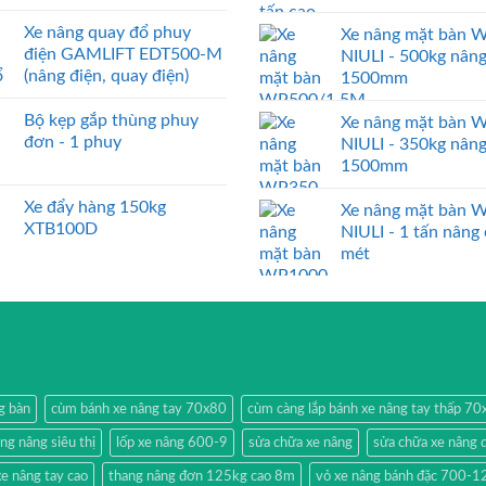
Xe nâng quay đổ phuy
Xe nâng mặt bàn 
điện GAMLIFT EDT500-M
NIULI - 500kg nân
(nâng điện, quay điện)
1500mm
Bộ kẹp gắp thùng phuy
Xe nâng mặt bàn 
đơn - 1 phuy
NIULI - 350kg nân
1500mm
Xe đẩy hàng 150kg
Xe nâng mặt bàn 
XTB100D
NIULI - 1 tấn nâng
mét
g bàn
cùm bánh xe nâng tay 70x80
cùm càng lắp bánh xe nâng tay thấp 7
ang nâng siêu thị
lốp xe nâng 600-9
sửa chữa xe nâng
sửa chữa xe nâng 
e nâng tay cao
thang nâng đơn 125kg cao 8m
vỏ xe nâng bánh đặc 700-1