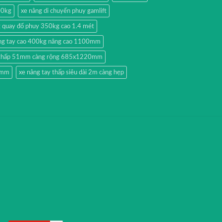
00kg
xe nâng di chuyển phuy gamlift
g quay đổ phuy 350kg cao 1.4 mét
ng tay cao 400kg nâng cao 1100mm
y thấp 51mm càng rộng 685x1220mm
51mm
xe nâng tay thấp siêu dài 2m càng hẹp