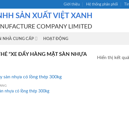
Giới thiệu
Hệ thống phân phối
Ti
NHH SẢN XUẤT VIỆT XANH
ANUFACTURE COMPANY LIMITED
N NHÀ CUNG CẤP
HOẠT ĐỘNG
HẺ “XE ĐẨY HÀNG MẶT SÀN NHỰA
Hiển thị kết qu
HÀNG
àn nhựa có lồng thép 300kg