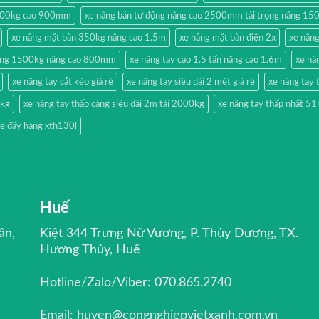
500kg cao 900mm
xe nâng bán tự động nâng cao 2500mm tải trọng nâng 15
xe nâng mặt bàn 350kg nâng cao 1.5m
xe nâng mặt bàn điện 2x
xe nân
hang 1500kg nâng cao 800mm
xe nâng tay cao 1.5 tấn nâng cao 1.6m
xe nâ
xe nâng tay cắt kéo giá rẻ
xe nâng tay siêu dài 2 mét giá rẻ
xe nâng ta
0kg
xe nâng tay thấp càng siêu dài 2m tải 2000kg
xe nâng tay thấp nhất 
e đẩy hàng xth130l
Huế
ân,
Kiệt 344 Trưng Nữ Vương, P. Thủy Dương, TX.
Hương Thủy, Huế
Hotline/Zalo/Viber: 070.865.2740
Email: huyen@congnghiepvietxanh.com.vn