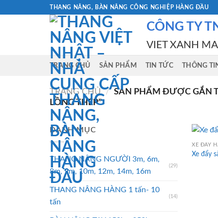
Skip
THANG NÂNG, BÀN NÂNG CÔNG NGHIỆP HÀNG ĐẦU
to
CÔNG TY T
content
VIET XANH M
TRANG CHỦ
SẢN PHẨM
TIN TỨC
THÔNG TI
TRANG CHỦ
/
SẢN PHẨM ĐƯỢC GẮN T
LỒNG THÉP”
DANH MỤC
XE ĐẨY 
Xe đẩy s
THANG NÂNG NGƯỜI 3m, 6m,
(29)
8m, 9m, 10m, 12m, 14m, 16m
THANG NÂNG HÀNG 1 tấn- 10
(14)
tấn