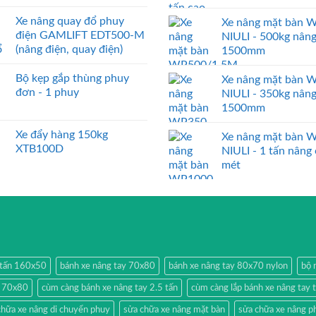
Xe nâng quay đổ phuy
Xe nâng mặt bàn 
điện GAMLIFT EDT500-M
NIULI - 500kg nân
(nâng điện, quay điện)
1500mm
Bộ kẹp gắp thùng phuy
Xe nâng mặt bàn 
đơn - 1 phuy
NIULI - 350kg nân
1500mm
Xe đẩy hàng 150kg
Xe nâng mặt bàn 
XTB100D
NIULI - 1 tấn nâng
mét
2 tấn 160x50
bánh xe nâng tay 70x80
bánh xe nâng tay 80x70 nylon
bộ 
y 70x80
cùm càng bánh xe nâng tay 2.5 tấn
cùm càng lắp bánh xe nâng tay 
chữa xe nâng di chuyển phuy
sửa chữa xe nâng mặt bàn
sửa chữa xe nâng p