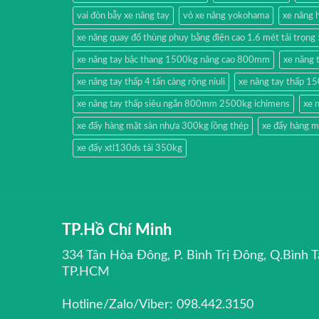
vai đòn bẫy xe nâng tay
vỏ xe nâng yokohama
xe nâng
xe nâng quay đổ thùng phuy bằng điện cao 1.6 mét tải trọn
xe nâng tay bậc thang 1500kg nâng cao 800mm
xe nâng 
xe nâng tay thấp 4 tấn càng rộng niuli
xe nâng tay thấp 1
xe nâng tay thấp siêu ngắn 800mm 2500kg ichimens
xe 
xe đẩy hàng mặt sàn nhựa 300kg lồng thép
xe đẩy hàng m
xe đẩy xtl130ds tải 350kg
TP.Hồ Chí Minh
334 Tân Hòa Đông, P. Bình Trị Đông, Q.Bình T
TP.HCM
Hotline/Zalo/Viber: 098.442.3150