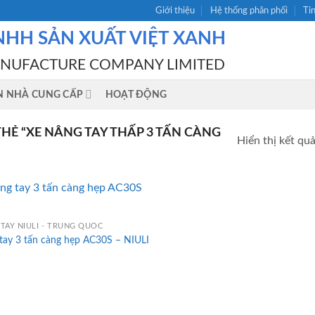
Giới thiệu
Hệ thống phân phối
Ti
NHH SẢN XUẤT VIỆT XANH
ANUFACTURE COMPANY LIMITED
N NHÀ CUNG CẤP
HOẠT ĐỘNG
Ẻ “XE NÂNG TAY THẤP 3 TẤN CÀNG
Hiển thị kết qu
TAY NIULI - TRUNG QUỐC
tay 3 tấn càng hẹp AC30S – NIULI