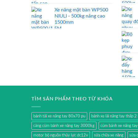
Xe nâng mặt bàn WP500
NIULI - 500kg nâng cao
1500mm
TÌM SẢN PHẨM THEO TỪ KHÓA
bánh tải xe nâng tay 80x70 pu
bánh xe lái nâng tay thấp 
càng cùm bánh xe nâng tay 3000kg
cùm bánh xe nâng ta
motor bộ nguồn thủy lực dc12v
sửa chữa xe nâng
sửa 