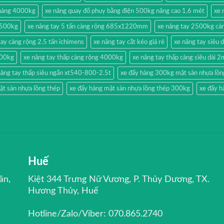
 hàng 4000kg
xe nâng quay đổ phuy bằng điện 500kg nâng cao 1.6 mét
xe 
g 500kg
xe nâng tay 5 tấn càng rộng 685x1220mm
xe nâng tay 2500kg càn
tay càng rộng 2.5 tấn ichimens
xe nâng tay cắt kéo giá rẻ
xe nâng tay siêu 
500kg
xe nâng tay thấp càng rộng 4000kg
xe nâng tay thấp càng siêu dài 
nâng tay thấp siêu ngắn xt540-800-2.5t
xe đẩy hàng 300kg mặt sàn nhựa lồn
ặt sàn nhựa lồng thép
xe đẩy hàng mặt sàn nhựa lồng thép 300kg
xe đẩy h
Huế
ân,
Kiệt 344 Trưng Nữ Vương, P. Thủy Dương, TX.
Hương Thủy, Huế
Hotline/Zalo/Viber: 070.865.2740