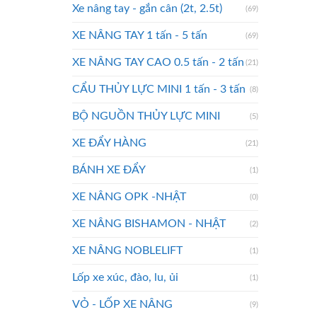
Xe nâng tay - gắn cân (2t, 2.5t)
(69)
XE NÂNG TAY 1 tấn - 5 tấn
(69)
XE NÂNG TAY CAO 0.5 tấn - 2 tấn
(21)
CẨU THỦY LỰC MINI 1 tấn - 3 tấn
(8)
BỘ NGUỒN THỦY LỰC MINI
(5)
XE ĐẨY HÀNG
(21)
BÁNH XE ĐẨY
(1)
XE NÂNG OPK -NHẬT
(0)
XE NÂNG BISHAMON - NHẬT
(2)
XE NÂNG NOBLELIFT
(1)
Lốp xe xúc, đào, lu, ủi
(1)
VỎ - LỐP XE NÂNG
(9)