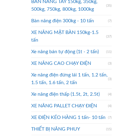
BÀN NÂNG TAY 150kg, 350kg,
(35)
500kg, 750kg, 800kg, 1000kg
Bàn nâng điện 300kg - 10 tấn
(7)
XE NÂNG MẶT BÀN 150kg-1.5
(37)
tấn
Xe nâng bán tự động (1t - 2 tấn)
(11)
XE NÂNG CAO CHẠY ĐIỆN
(3)
Xe nâng điện đứng lái 1 tấn, 1.2 tấn,
(3)
1.5 tấn, 1.6 tấn, 2 tấn
Xe nâng điện thấp (1.5t, 2t, 2.5t)
(4)
XE NÂNG PALLET CHẠY ĐIỆN
(4)
XE ĐIỆN KÉO HÀNG 1 tấn- 10 tấn
(7)
THIẾT BỊ NÂNG PHUY
(15)