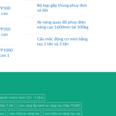
Bộ kẹp gắp thùng phuy đơn
WP500
và đôi
g cao
Xe nâng quay đổ phuy điện
nâng cao 1600mm tải 500kg
WP350
g cao
Cẩu mốc động cơ mini bằng
tay 2 tấn và 3 tấn
WP1000
 cao 1
nguồn motor bơm 12v -1.6kw
thấp 3 tấn
cùm càng lắp bánh xe nâng tay thấp 70x80
huy
sửa chữa xe nâng tay
sửa chữa xe nâng tay cao