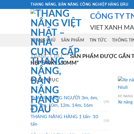
Skip
THANG NÂNG, BÀN NÂNG CÔNG NGHIỆP HÀNG ĐẦU
to
CÔNG TY T
content
VIET XANH M
TRANG CHỦ
SẢN PHẨM
TIN TỨC
THÔNG TI
TRANG CHỦ
/
SẢN PHẨM ĐƯỢC GẮN TH
HẸP 540X1150MM”
DANH MỤC
XE NÂNG 
THANG NÂNG NGƯỜI 3m, 6m,
Xe nâng 
(29)
8m, 9m, 10m, 12m, 14m, 16m
THANG NÂNG HÀNG 1 tấn- 10
(14)
tấn