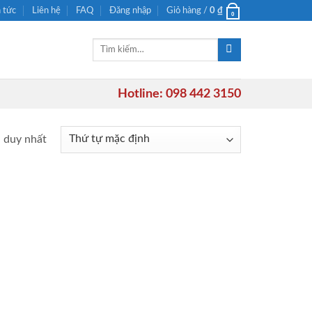
n tức
Liên hệ
FAQ
Đăng nhập
Giỏ hàng /
0
₫
0
Tìm
kiếm:
Hotline: 098 442 3150
ả duy nhất