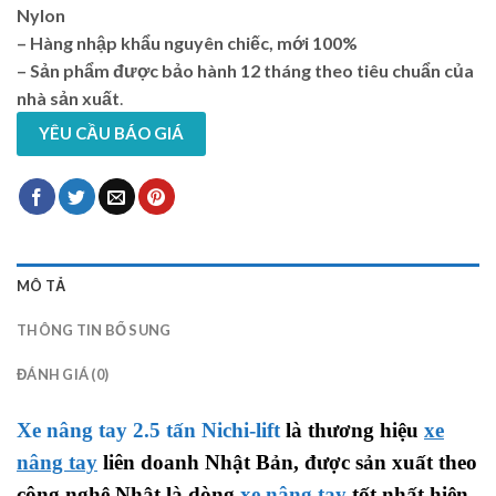
Nylon
– Hàng nhập khẩu nguyên chiếc, mới 100%
– Sản phẩm được bảo hành 12 tháng theo tiêu chuẩn của
nhà sản xuất
.
YÊU CẦU BÁO GIÁ
MÔ TẢ
THÔNG TIN BỔ SUNG
ĐÁNH GIÁ (0)
Xe nâng tay 2.5 tấn Nichi-lift
là thương hiệu
xe
nâng tay
liên doanh Nhật Bản, được sản xuất theo
công nghệ Nhật là dòng
xe nâng tay
tốt nhất hiện