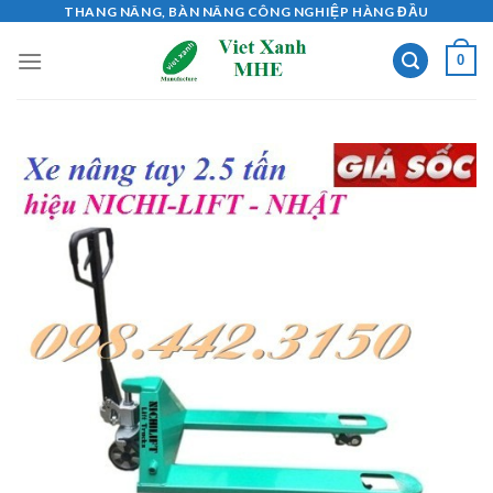
Skip
THANG NÂNG, BÀN NÂNG CÔNG NGHIỆP HÀNG ĐẦU
to
0
content