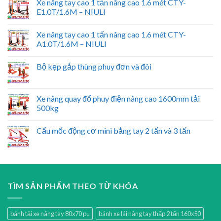
Xe nâng tay cao 1 tấn nâng cao 1.6 mét CTY-
E1.0T/1.6M – NIULI
Xe nâng tay cao 1 tấn nâng cao 1.6 mét CTY-
A1.0T/1.6M – NIULI
Bộ kẹp gắp thùng phuy đơn và đôi
Xe nâng quay đổ phuy điện nâng cao 1600mm tải
500kg
Cẩu mốc động cơ mini bằng tay 2 tấn và 3 tấn
TÌM SẢN PHẨM THEO TỪ KHÓA
bánh tải xe nâng tay 80x70 pu
bánh xe lái nâng tay thấp 2 tấn 160x50