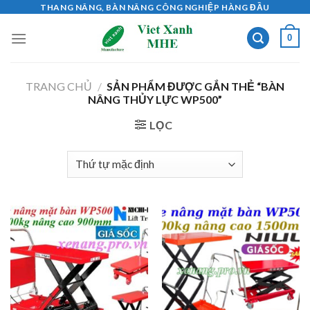
Skip
THANG NÂNG, BÀN NÂNG CÔNG NGHIỆP HÀNG ĐẦU
to
0
content
TRANG CHỦ
/
SẢN PHẨM ĐƯỢC GẮN THẺ “BÀN
NÂNG THỦY LỰC WP500”
LỌC