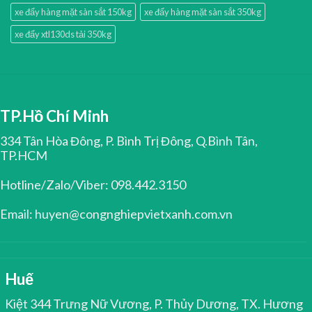
xe đẩy hàng mặt sàn sắt 150kg
xe đẩy hàng mặt sàn sắt 350kg
xe đẩy xtl130ds tải 350kg
TP.Hồ Chí Minh
334 Tân Hòa Đông, P. Bình Trị Đông, Q.Bình Tân,
TP.HCM
Hotline/Zalo/Viber: 098.442.3150
Email: huyen@congnghiepvietxanh.com.vn
Huế
Kiệt 344 Trưng Nữ Vương, P. Thủy Dương, TX. Hương