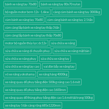
bánh xe nâng tay 70x80
bánh xe nâng tay 80x70 nylon
bộ nguồn motor bơm 12v -1.6kw
càng cùm bánh xe nâng tay 3000kg
cùm bánh xe nâng tay 70x80
cùm càng bánh xe nâng tay 2.5 tấn
cùm càng lắp bánh xe nâng tay thấp 3 tấn
cùm càng lắp bánh xe nâng tay thấp 70x80
motor bộ nguồn thủy lực dc12v
sửa chữa xe nâng
sửa chữa xe nâng di chuyển phuy
sửa chữa xe nâng mặt bàn
sửa chữa xe nâng phuy
sửa chữa xe nâng tay
sửa chữa xe nâng tay cao
vai đòn bẫy xe nâng tay
vỏ xe nâng yokohama
xe nâng hàng 4000kg
xe nâng quay đổ phuy bằng điện 500kg nâng cao 1.6 mét
xe nâng quay đổ phuy bằng điện cao 1600mm
xe nâng quay đổ thùng phuy bằng điện cao 1.6 mét tải trọng 500kg
xe nâng tay 5 tấn càng rộng 685x1220mm