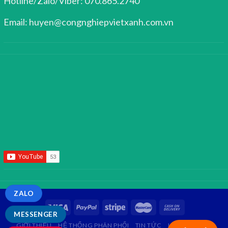
Hotline/Zalo/Viber: 070.865.2740
Email: huyen@congnghiepvietxanh.com.vn
ZALO
MESSENGER
GIỚI THIỆU
HỆ THỐNG PHÂN PHỐI
TIN TỨC
LIÊN HỆ
FAQ