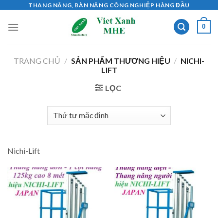
Skip
THANG NÂNG, BÀN NÂNG CÔNG NGHIỆP HÀNG ĐẦU
to
0
content
TRANG CHỦ
/
SẢN PHẨM THƯƠNG HIỆU
/
NICHI-
LIFT
LỌC
Nichi-Lift