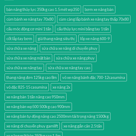
bàn nâng thủy lực 350kg cao 1.5 mét wp350
bơm xe nâng bàn
cùm bánh xe nâng tay 70x80
cùm càng lắp bánh xe nâng tay thấp 70x80
cẩu móc động cơ mini 1 tấn
cẩu thủy lực mini bằng tay 1 tấn
cốt lắp tay bơm
giá thang nâng siêu thị
lốp xe nâng 600-9
sửa chữa xe nâng
sửa chữa xe nâng di chuyển phuy
sửa chữa xe nâng mặt bàn
sửa chữa xe nâng phuy
sửa chữa xe nâng tay
sửa chữa xe nâng tay cao
thang nâng đơn 125kg cao 8m
vỏ xe nâng bánh đặc 700-12casumina
vỏ đặc 825-15 casumina
xe nâng 2x
xe nâng bàn 1 tấn nâng cao 950mm
xe nâng bàn wp500 500kg cao 900mm
xe nâng bán tự động nâng cao 2500mm tải trọng nâng 1500kg
xe nâng di chuyển phuy gamlift
xe nâng gắn cân 2.5 tấn
xe nâng mặt bàn 350kg cao 1.5m