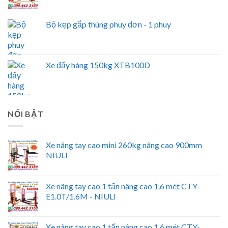
Bộ kẹp gắp thùng phuy đơn - 1 phuy
Xe đẩy hàng 150kg XTB100D
NỔI BẬT
Xe nâng tay cao mini 260kg nâng cao 900mm
NIULI
Xe nâng tay cao 1 tấn nâng cao 1.6 mét CTY-
E1.0T/1.6M - NIULI
Xe nâng tay cao 1 tấn nâng cao 1.6 mét CTY-