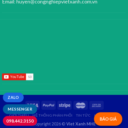
Email: huyen@congnghiepvietxanh.com.vn
ZALO
MESSENGER
GIỚI THIỆU
HỆ THỐNG PHÂN PHỐI
TIN TỨC
LIÊN HỆ
FAQ
BÁO GIÁ
098.442.3150
Copyright 2026 ©
Viet Xanh MHE