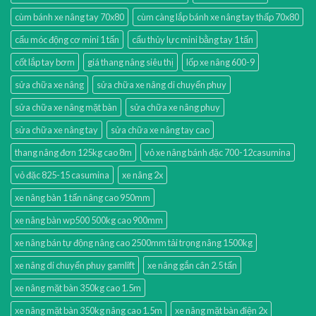
cùm bánh xe nâng tay 70x80
cùm càng lắp bánh xe nâng tay thấp 70x80
cẩu móc động cơ mini 1 tấn
cẩu thủy lực mini bằng tay 1 tấn
cốt lắp tay bơm
giá thang nâng siêu thị
lốp xe nâng 600-9
sửa chữa xe nâng
sửa chữa xe nâng di chuyển phuy
sửa chữa xe nâng mặt bàn
sửa chữa xe nâng phuy
sửa chữa xe nâng tay
sửa chữa xe nâng tay cao
thang nâng đơn 125kg cao 8m
vỏ xe nâng bánh đặc 700-12casumina
vỏ đặc 825-15 casumina
xe nâng 2x
xe nâng bàn 1 tấn nâng cao 950mm
xe nâng bàn wp500 500kg cao 900mm
xe nâng bán tự động nâng cao 2500mm tải trọng nâng 1500kg
xe nâng di chuyển phuy gamlift
xe nâng gắn cân 2.5 tấn
xe nâng mặt bàn 350kg cao 1.5m
xe nâng mặt bàn 350kg nâng cao 1.5m
xe nâng mặt bàn điện 2x