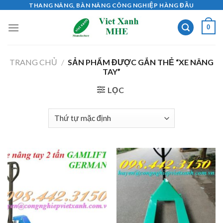
Skip
THANG NÂNG, BÀN NÂNG CÔNG NGHIỆP HÀNG ĐẦU
to
0
content
TRANG CHỦ
/
SẢN PHẨM ĐƯỢC GẮN THẺ “XE NÂNG
TAY”
LỌC