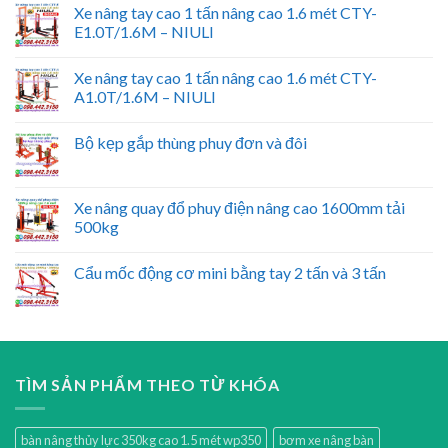
Xe nâng tay cao 1 tấn nâng cao 1.6 mét CTY-
E1.0T/1.6M – NIULI
Xe nâng tay cao 1 tấn nâng cao 1.6 mét CTY-
A1.0T/1.6M – NIULI
Bộ kẹp gắp thùng phuy đơn và đôi
Xe nâng quay đổ phuy điện nâng cao 1600mm tải
500kg
Cẩu mốc động cơ mini bằng tay 2 tấn và 3 tấn
TÌM SẢN PHẨM THEO TỪ KHÓA
bàn nâng thủy lực 350kg cao 1.5 mét wp350
bơm xe nâng bàn