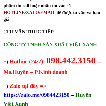
phẩm thì call hoặc nhắn tin vào số
HOTLINE/ZALO/EMAIL
để được tư vấn và báo
giá.
TƯ VẤN TRỰC TIẾP
(
CÔNG TY TNHH SẢN XUẤT VIỆT XANH
098.442.3150
Hotline (24/7):
–
+)
Ms.Huyền – P.Kinh doanh
Zalo tại đây =>
+)
https://zalo.me/0984423150
–
Huyền
Việt Xanh