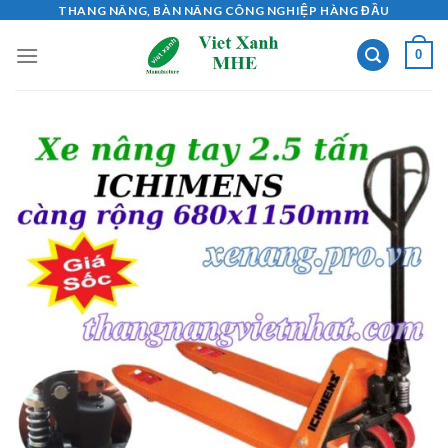
Skip
THANG NÂNG, BÀN NÂNG CÔNG NGHIỆP HÀNG ĐẦU
to
0
content