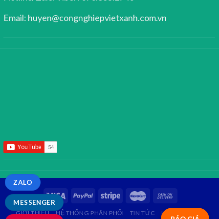
Email: huyen@congnghiepvietxanh.com.vn
ZALO
MESSENGER
GIỚI THIỆU
HỆ THỐNG PHÂN PHỐI
TIN TỨC
LIÊN HỆ
FAQ