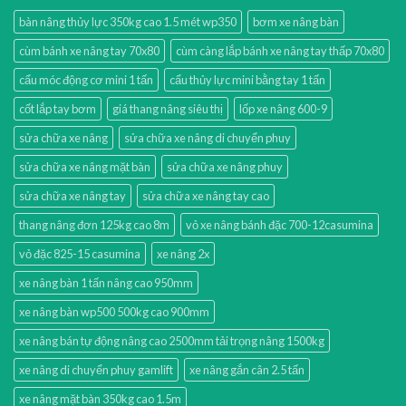
bàn nâng thủy lực 350kg cao 1.5 mét wp350
bơm xe nâng bàn
cùm bánh xe nâng tay 70x80
cùm càng lắp bánh xe nâng tay thấp 70x80
cẩu móc động cơ mini 1 tấn
cẩu thủy lực mini bằng tay 1 tấn
cốt lắp tay bơm
giá thang nâng siêu thị
lốp xe nâng 600-9
sửa chữa xe nâng
sửa chữa xe nâng di chuyển phuy
sửa chữa xe nâng mặt bàn
sửa chữa xe nâng phuy
sửa chữa xe nâng tay
sửa chữa xe nâng tay cao
thang nâng đơn 125kg cao 8m
vỏ xe nâng bánh đặc 700-12casumina
vỏ đặc 825-15 casumina
xe nâng 2x
xe nâng bàn 1 tấn nâng cao 950mm
xe nâng bàn wp500 500kg cao 900mm
xe nâng bán tự động nâng cao 2500mm tải trọng nâng 1500kg
xe nâng di chuyển phuy gamlift
xe nâng gắn cân 2.5 tấn
xe nâng mặt bàn 350kg cao 1.5m