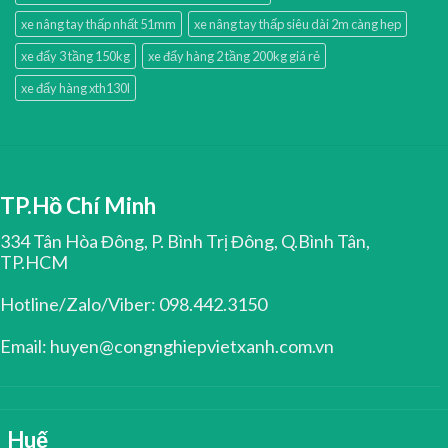
xe nâng tay thấp nhất 51mm
xe nâng tay thấp siêu dài 2m càng hẹp
xe đẩy 3 tầng 150kg
xe đẩy hàng 2 tầng 200kg giá rẻ
xe đẩy hàng xth130l
TP.Hồ Chí Minh
334 Tân Hòa Đông, P. Bình Trị Đông, Q.Bình Tân,
TP.HCM
Hotline/Zalo/Viber: 098.442.3150
Email: huyen@congnghiepvietxanh.com.vn
Huế