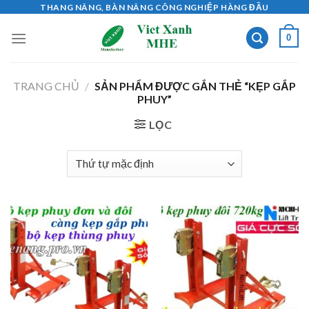
Skip
THANG NÂNG, BÀN NÂNG CÔNG NGHIỆP HÀNG ĐẦU
to
0
content
TRANG CHỦ
/
SẢN PHẨM ĐƯỢC GẮN THẺ “KẸP GẮP
PHUY”
LỌC