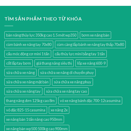
TÌM SẢN PHẨM THEO TỪ KHÓA
bàn nâng thủy lực 350kg cao 1.5 mét wp350
bơm xe nâng bàn
cùm bánh xe nâng tay 70x80
cùm càng lắp bánh xe nâng tay thấp 70x80
cẩu móc động cơ mini 1 tấn
cẩu thủy lực mini bằng tay 1 tấn
cốt lắp tay bơm
giá thang nâng siêu thị
lốp xe nâng 600-9
sửa chữa xe nâng
sửa chữa xe nâng di chuyển phuy
sửa chữa xe nâng mặt bàn
sửa chữa xe nâng phuy
sửa chữa xe nâng tay
sửa chữa xe nâng tay cao
thang nâng đơn 125kg cao 8m
vỏ xe nâng bánh đặc 700-12casumina
vỏ đặc 825-15 casumina
xe nâng 2x
xe nâng bàn 1 tấn nâng cao 950mm
xe nâng bàn wp500 500kg cao 900mm