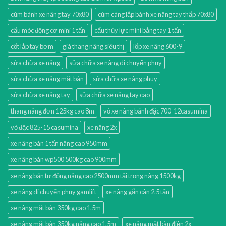
cùm bánh xe nâng tay 70x80
cùm càng lắp bánh xe nâng tay thấp 70x80
cẩu móc động cơ mini 1 tấn
cẩu thủy lực mini bằng tay 1 tấn
cốt lắp tay bơm
giá thang nâng siêu thị
lốp xe nâng 600-9
sửa chữa xe nâng
sửa chữa xe nâng di chuyển phuy
sửa chữa xe nâng mặt bàn
sửa chữa xe nâng phuy
sửa chữa xe nâng tay
sửa chữa xe nâng tay cao
thang nâng đơn 125kg cao 8m
vỏ xe nâng bánh đặc 700-12casumina
vỏ đặc 825-15 casumina
xe nâng 2x
xe nâng bàn 1 tấn nâng cao 950mm
xe nâng bàn wp500 500kg cao 900mm
xe nâng bán tự động nâng cao 2500mm tải trọng nâng 1500kg
xe nâng di chuyển phuy gamlift
xe nâng gắn cân 2.5 tấn
xe nâng mặt bàn 350kg cao 1.5m
xe nâng mặt bàn 350kg nâng cao 1.5m
xe nâng mặt bàn điện 2x