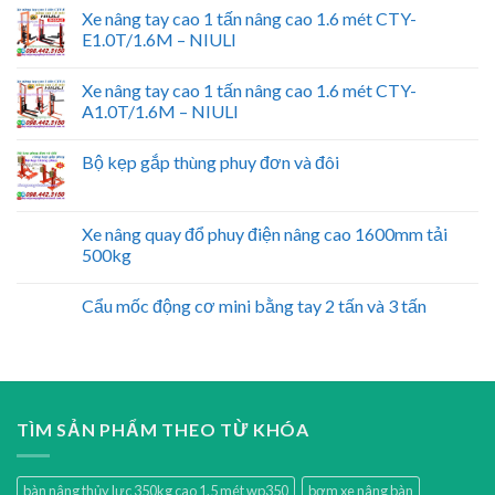
Xe nâng tay cao 1 tấn nâng cao 1.6 mét CTY-
E1.0T/1.6M – NIULI
Xe nâng tay cao 1 tấn nâng cao 1.6 mét CTY-
A1.0T/1.6M – NIULI
Bộ kẹp gắp thùng phuy đơn và đôi
Xe nâng quay đổ phuy điện nâng cao 1600mm tải
500kg
Cẩu mốc động cơ mini bằng tay 2 tấn và 3 tấn
TÌM SẢN PHẨM THEO TỪ KHÓA
bàn nâng thủy lực 350kg cao 1.5 mét wp350
bơm xe nâng bàn