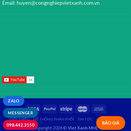
Email: huyen@congnghiepvietxanh.com.vn
ZALO
MESSENGER
GIỚI THIỆU
HỆ THỐNG PHÂN PHỐI
TIN TỨC
LIÊN HỆ
FAQ
BÁO GIÁ
098.442.3150
Copyright 2026 ©
Viet Xanh MHE