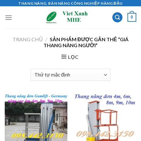
Skip
THANG NÂNG, BÀN NÂNG CÔNG NGHIỆP HÀNG ĐẦU
to
0
content
TRANG CHỦ
/
SẢN PHẨM ĐƯỢC GẮN THẺ “GIÁ
THANG NÂNG NGƯỜI”
LỌC