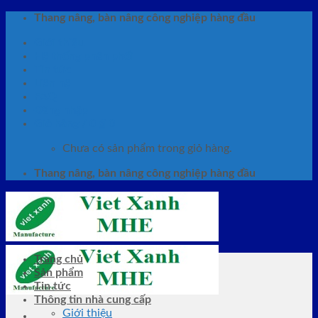
Skip
Thang nâng, bàn nâng công nghiệp hàng đầu
to
Giới thiệu
content
Hệ thống phân phối
Tin tức
Liên hệ
FAQ
Đăng nhập
Giỏ hàng /
0
₫
0
Chưa có sản phẩm trong giỏ hàng.
Thang nâng, bàn nâng công nghiệp hàng đầu
Trang chủ
Sản phẩm
Tin tức
Thông tin nhà cung cấp
Giới thiệu