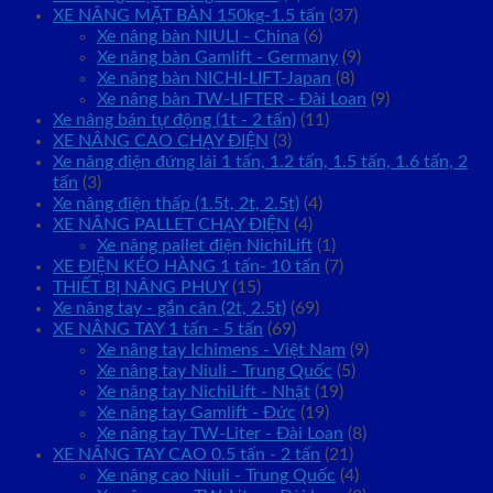
XE NÂNG MẶT BÀN 150kg-1.5 tấn
(37)
Xe nâng bàn NIULI - China
(6)
Xe nâng bàn Gamlift - Germany
(9)
Xe nâng bàn NICHI-LIFT-Japan
(8)
Xe nâng bàn TW-LIFTER - Đài Loan
(9)
Xe nâng bán tự động (1t - 2 tấn)
(11)
XE NÂNG CAO CHẠY ĐIỆN
(3)
Xe nâng điện đứng lái 1 tấn, 1.2 tấn, 1.5 tấn, 1.6 tấn, 2
tấn
(3)
Xe nâng điện thấp (1.5t, 2t, 2.5t)
(4)
XE NÂNG PALLET CHẠY ĐIỆN
(4)
Xe nâng pallet điện NichiLift
(1)
XE ĐIỆN KÉO HÀNG 1 tấn- 10 tấn
(7)
THIẾT BỊ NÂNG PHUY
(15)
Xe nâng tay - gắn cân (2t, 2.5t)
(69)
XE NÂNG TAY 1 tấn - 5 tấn
(69)
Xe nâng tay Ichimens - Việt Nam
(9)
Xe nâng tay Niuli - Trung Quốc
(5)
Xe nâng tay NichiLift - Nhật
(19)
Xe nâng tay Gamlift - Đức
(19)
Xe nâng tay TW-Liter - Đài Loan
(8)
XE NÂNG TAY CAO 0.5 tấn - 2 tấn
(21)
Xe nâng cao Niuli - Trung Quốc
(4)