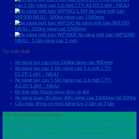
cao 1 tấn nâng cao 1.6 mét CTY-A1.0T/1.6M - NIULI
Xe nâng mặt bàn
WP500 NIULI - 500kg nâng cao 1500mm
Xe nâng mặt bàn WP350
NIULI - 350kg nâng cao 1500mm
Xe nâng mặt bàn WP1000
NIULI - 1 tấn nâng cao 1 mét
Tin mới nhất
Xe nâng tay cao mini 260kg nâng cao 900mm
Xe nâng tay cao 1 tấn nâng cao 1.6 mét CTY-
E1.0T/1.6M – NIULI
Xe nâng tay cao 1 tấn nâng cao 1.6 mét CTY-
A1.0T/1.6M – NIULI
Bộ kẹp gắp thùng phuy đơn và đôi
Xe nâng quay đổ phuy điện nâng cao 1600mm tải 500kg
Cẩu mốc động cơ mini bằng tay 2 tấn và 3 tấn
Tìm sản phẩm theo từ khóa
bánh tải xe nâng tay 80x70 pu
bánh xe lái nâng tay thấp 2 tấn 160x50
bánh xe nâng tay
70x80
bánh xe nâng tay 80x70 nylon
bộ nguồn motor bơm 12v -1.6kw
càng cùm bánh xe
nâng tay 3000kg
cùm bánh xe nâng tay 70x80
cùm càng bánh xe nâng tay 2.5 tấn
cùm
càng lắp bánh xe nâng tay thấp 3 tấn
cùm càng lắp bánh xe nâng tay thấp 70x80
motor bộ