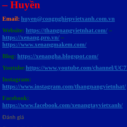
– Huyền
Email:
huyen@congnghiepvietxanh.com.vn
Website:
https://thangnangvietnhat.com/
–
https://xenang.pro.vn/
–
https://www.xenangmakem.com/
Blog:
https://xenangha.blogspot.com/
Youtube:
https://www.youtube.com/channel/U
Instagram:
https://www.instagram.com/thangnangvietnhat/
Facebook:
https://www.facebook.com/xenangtayvietxanh/
Đánh giá