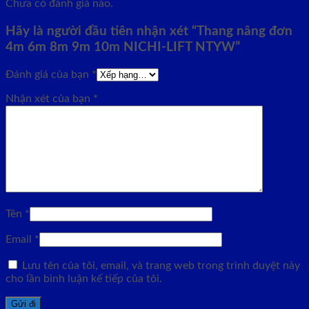
Chưa có đánh giá nào.
Hãy là người đầu tiên nhận xét “Thang nâng đơn
4m 6m 8m 9m 10m NICHI-LIFT NTYW”
Đánh giá của bạn
*
Nhận xét của bạn
*
Tên
*
Email
*
Lưu tên của tôi, email, và trang web trong trình duyệt này
cho lần bình luận kế tiếp của tôi.