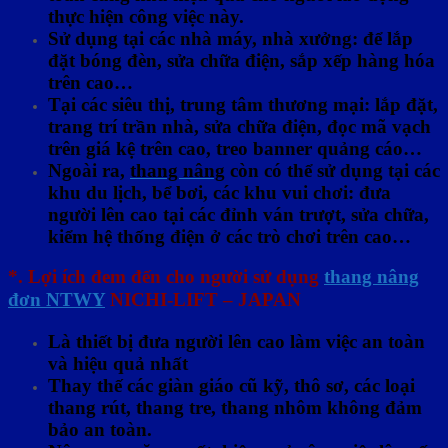
thực hiện công việc này.
Sử dụng tại các nhà máy, nhà xưởng: để lắp
đặt bóng đèn, sửa chữa điện, sắp xếp hàng hóa
trên cao…
Tại các siêu thị, trung tâm thương mại: lắp đặt,
trang trí trần nhà, sửa chữa điện, đọc mã vạch
trên giá kệ trên cao, treo banner quảng cáo…
Ngoài ra,
thang nâng
còn có thể sử dụng tại các
khu du lịch, bể bơi, các khu vui chơi: đưa
người lên cao tại các đỉnh ván trượt, sửa chữa,
kiểm hệ thống điện ở các trò chơi trên cao…
*. Lợi ích đem đến cho người sử dụng
thang nâng
đơn NTWY
NICHI-LIFT – JAPAN
Là thiết bị đưa người lên cao làm việc an toàn
và hiệu quả nhất
Thay thế các giàn giáo cũ kỹ, thô sơ, các loại
thang rút, thang tre, thang nhôm không đảm
bảo an toàn.