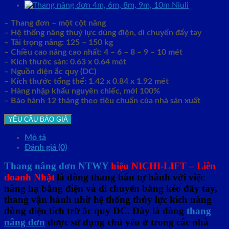
– Thang đơn – một cột nâng
– Hệ thống nâng thuỷ lực dùng điện, di chuyển đẩy tay
– Tải trọng nâng: 125 – 150
kg
– Chiều cao nâng cao nhất: 4 – 6 – 8 – 9 – 10
mét
– Kích thước sàn: 0.63 x 0.64 mét
– Nguồn điện ắc quy (DC)
– Kích thước tổng thể: 1.42 x 0.84 x 1.92 mét
– Hàng nhập khẩu nguyên chiếc, mới 100%
– Bảo hành 12 tháng theo tiêu chuẩn của nhà sản xuất
YÊU CẦU BÁO GIÁ
Mô tả
Đánh giá (0)
Thang nâng đơn NTWY
hiệu NICHI-LIFT – Liên
doanh Nhật
là dòng thang bán tự hành với việc
nâng hạ bằng điện và di chuyển bằng kéo đẩy tay,
thang vận hành nhờ hệ thống thủy lực kích nâng
dùng điện tích trữ ắc quy DC. Đây là dòng
thang
nâng đơn
được sử dụng chủ yếu ở trong các nhà