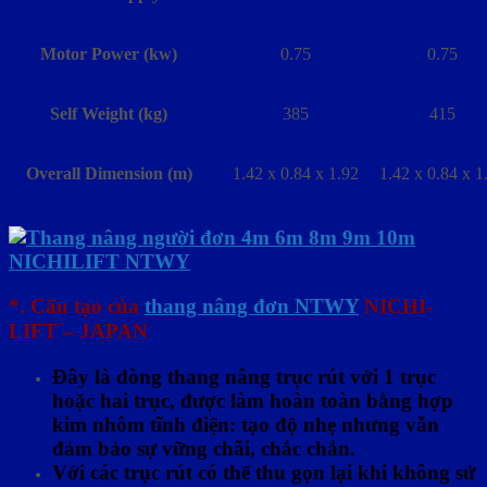
Motor Power (kw)
0.75
0.75
Self Weight (kg)
385
415
Overall Dimension (m)
1.42 x 0.84 x 1.92
1.42 x 0.84 x 1
*. Cấu tạo của
thang nâng đơn NTWY
NICHI-
LIFT – JAPAN
Đây là dòng thang nâng trục rút với 1 trục
hoặc hai trục, được làm hoàn toàn bằng hợp
kim nhôm tĩnh điện: tạo độ nhẹ nhưng vẫn
đảm bảo sự vững chãi, chắc chắn.
Với các trục rút có thể thu gọn lại khi không sử