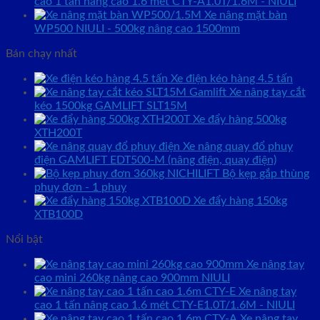
cao 1 tấn nâng cao 1.6 mét CTY-A1.0T/1.6M - NIULI
Xe nâng mặt bàn
WP500 NIULI - 500kg nâng cao 1500mm
Bán chạy nhất
Xe điện kéo hàng 4.5 tấn
Xe nâng tay cắt
kéo 1500kg GAMLIFT SLT15M
Xe đẩy hàng 500kg
XTH200T
Xe nâng quay đổ phuy
điện GAMLIFT EDT500-M (nâng điện, quay điện)
Bộ kẹp gắp thùng
phuy đơn - 1 phuy
Xe đẩy hàng 150kg
XTB100D
Nổi bật
Xe nâng tay
cao mini 260kg nâng cao 900mm NIULI
Xe nâng tay
cao 1 tấn nâng cao 1.6 mét CTY-E1.0T/1.6M - NIULI
Xe nâng tay