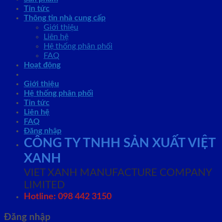
Tin tức
Thông tin nhà cung cấp
Giới thiệu
Liên hệ
Hệ thống phân phối
FAQ
Hoạt động
Giới thiệu
Hệ thống phân phối
Tin tức
Liên hệ
FAQ
Đăng nhập
CÔNG TY TNHH SẢN XUẤT VIỆT
XANH
VIET XANH MANUFACTURE COMPANY
LIMITED
Hotline: 098 442 3150
Đăng nhập