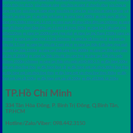
nguồn thủy lực dc12v
sửa chữa xe nâng
sửa chữa xe nâng di chuyển phuy
sửa chữa xe
nâng mặt bàn
sửa chữa xe nâng phuy
sửa chữa xe nâng tay
sửa chữa xe nâng tay cao
vai
đòn bẫy xe nâng tay
vỏ xe nâng yokohama
xe nâng hàng 4000kg
xe nâng quay đổ phuy
bằng điện 500kg nâng cao 1.6 mét
xe nâng quay đổ phuy bằng điện cao 1600mm
xe nâng
quay đổ thùng phuy bằng điện cao 1.6 mét tải trọng 500kg
xe nâng tay 5 tấn càng rộng
685x1220mm
xe nâng tay 2500kg càng rộng niuli
xe nâng tay bậc thang 1500kg nâng cao
800mm
xe nâng tay càng rộng 2.5 tấn ichimens
xe nâng tay cắt kéo giá rẻ
xe nâng tay
siêu dài 1.5 mét
xe nâng tay siêu dài 2 mét giá rẻ
xe nâng tay thấp 4 tấn càng rộng niuli
xe nâng tay thấp 1500kg
xe nâng tay thấp càng rộng 4000kg
xe nâng tay thấp càng siêu
dài 2m tải 2000kg
xe nâng tay thấp siêu dài 2m càng hẹp
xe nâng tay thấp siêu ngắn
800mm 2500kg ichimens
xe nâng tay thấp siêu ngắn xt540-800-2.5t
xe đẩy hàng 300kg
mặt sàn nhựa lồng thép
xe đẩy hàng lồng sắt
xe đẩy hàng mặt sàn nhựa 300kg lồng thép
xe đẩy hàng mặt sàn nhựa lồng thép
xe đẩy hàng mặt sàn nhựa lồng thép 300kg
xe đẩy
hàng mặt sàn sắt 150kg
xe đẩy hàng mặt sàn sắt 350kg
xe đẩy xtl130ds tải 350kg
TP.Hồ Chí Minh
334 Tân Hòa Đông, P. Bình Trị Đông, Q.Bình Tân,
TP.HCM
Hotline/Zalo/Viber: 098.442.3150