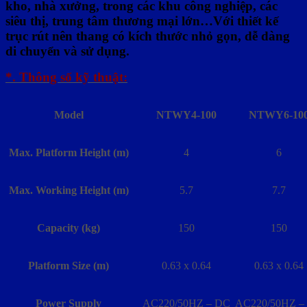
kho, nhà xưởng, trong các khu công nghiệp, các
siêu thị, trung tâm thương mại lớn…Với thiết kế
trục rút nên thang có kích thước nhỏ gọn, dễ dàng
di chuyển và sử dụng.
*. Thông số kỹ thuật:
Model
NTWY4-100
NTWY6-10
Max. Platform Height (m)
4
6
Max. Working Height (m)
5.7
7.7
Capacity (kg)
150
150
Platform Size (m)
0.63 x 0.64
0.63 x 0.64
Power Supply
AC220/50HZ – DC
AC220/50HZ –