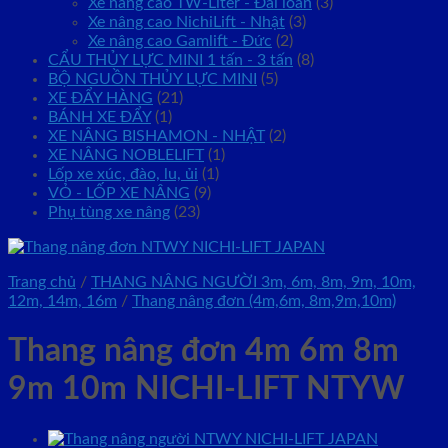
Xe nâng cao TW-Liter - Đài loan
(3)
Xe nâng cao NichiLift - Nhật
(3)
Xe nâng cao Gamlift - Đức
(2)
CẨU THỦY LỰC MINI 1 tấn - 3 tấn
(8)
BỘ NGUỒN THỦY LỰC MINI
(5)
XE ĐẨY HÀNG
(21)
BÁNH XE ĐẨY
(1)
XE NÂNG BISHAMON - NHẬT
(2)
XE NÂNG NOBLELIFT
(1)
Lốp xe xúc, đào, lu, ủi
(1)
VỎ - LỐP XE NÂNG
(9)
Phụ tùng xe nâng
(23)
Trang chủ
/
THANG NÂNG NGƯỜI 3m, 6m, 8m, 9m, 10m,
12m, 14m, 16m
/
Thang nâng đơn (4m,6m, 8m,9m,10m)
Thang nâng đơn 4m 6m 8m
9m 10m NICHI-LIFT NTYW