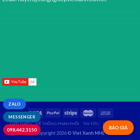
ZALO
MESSENGER
GIỚI THIỆU
HỆ THỐNG PHÂN PHỐI
TIN TỨC
LIÊN HỆ
FAQ
BÁO GIÁ
098.442.3150
Copyright 2026 ©
Viet Xanh MHE