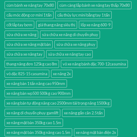
cùm bánh xe nâng tay 70x80
cùm càng lắp bánh xe nâng tay thấp 70x80
cẩu móc động cơ mini 1 tấn
cẩu thủy lực mini bằng tay 1 tấn
cốt lắp tay bơm
giá thang nâng siêu thị
lốp xe nâng 600-9
sửa chữa xe nâng
sửa chữa xe nâng di chuyển phuy
sửa chữa xe nâng mặt bàn
sửa chữa xe nâng phuy
sửa chữa xe nâng tay
sửa chữa xe nâng tay cao
thang nâng đơn 125kg cao 8m
vỏ xe nâng bánh đặc 700-12casumina
vỏ đặc 825-15 casumina
xe nâng 2x
xe nâng bàn 1 tấn nâng cao 950mm
xe nâng bàn wp500 500kg cao 900mm
xe nâng bán tự động nâng cao 2500mm tải trọng nâng 1500kg
xe nâng di chuyển phuy gamlift
xe nâng gắn cân 2.5 tấn
xe nâng mặt bàn 350kg cao 1.5m
xe nâng mặt bàn 350kg nâng cao 1.5m
xe nâng mặt bàn điện 2x