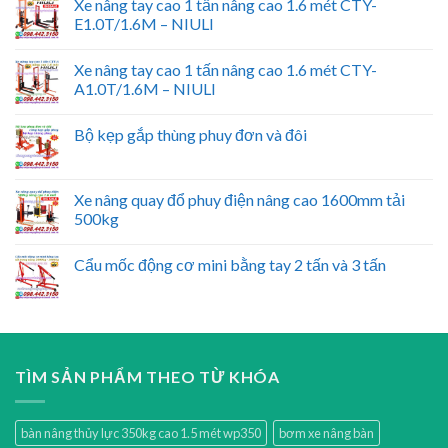
Xe nâng tay cao 1 tấn nâng cao 1.6 mét CTY-
E1.0T/1.6M – NIULI
Xe nâng tay cao 1 tấn nâng cao 1.6 mét CTY-
A1.0T/1.6M – NIULI
Bộ kẹp gắp thùng phuy đơn và đôi
Xe nâng quay đổ phuy điện nâng cao 1600mm tải
500kg
Cẩu mốc động cơ mini bằng tay 2 tấn và 3 tấn
TÌM SẢN PHẨM THEO TỪ KHÓA
bàn nâng thủy lực 350kg cao 1.5 mét wp350
bơm xe nâng bàn