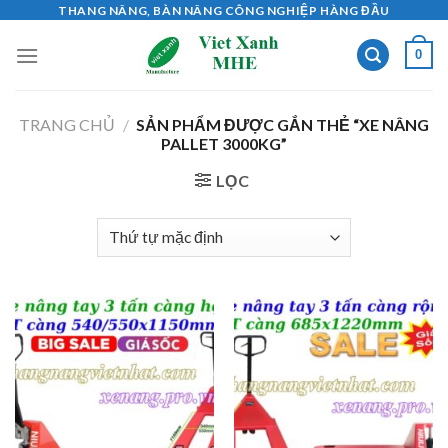
Skip
THANG NÂNG, BÀN NÂNG CÔNG NGHIỆP HÀNG ĐẦU
to
0
content
TRANG CHỦ
/
SẢN PHẨM ĐƯỢC GẮN THẺ “XE NÂNG
PALLET 3000KG”
LỌC