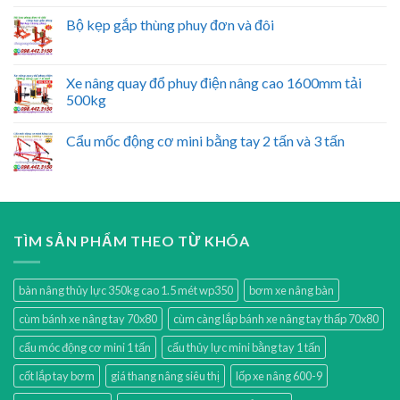
Bộ kẹp gắp thùng phuy đơn và đôi
Xe nâng quay đổ phuy điện nâng cao 1600mm tải
500kg
Cẩu mốc động cơ mini bằng tay 2 tấn và 3 tấn
TÌM SẢN PHẨM THEO TỪ KHÓA
bàn nâng thủy lực 350kg cao 1.5 mét wp350
bơm xe nâng bàn
cùm bánh xe nâng tay 70x80
cùm càng lắp bánh xe nâng tay thấp 70x80
cẩu móc động cơ mini 1 tấn
cẩu thủy lực mini bằng tay 1 tấn
cốt lắp tay bơm
giá thang nâng siêu thị
lốp xe nâng 600-9