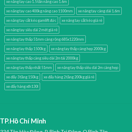
xe nâng tay cao 1.5 tấn nâng cao 1.6m
xe nâng tay cao 400kg nâng cao 1100mm
xe nâng tay càng dài 1.6m
xe nâng tay cắt kéo gamlift đức
xe nâng tay cắt kéo giá rẻ
xe nâng tay siêu dài 2 mét giá rẻ
xe nâng tay thấp 51mm càng rộng 685x1220mm
xe nâng tay thấp 1500kg
xe nâng tay thấp càng hẹp 2000kg
xe nâng tay thấp càng siêu dài 2m tải 2000kg
xe nâng tay thấp nhất 51mm
xe nâng tay thấp siêu dài 2m càng hẹp
xe đẩy 3 tầng 150kg
xe đẩy hàng 2 tầng 200kg giá rẻ
xe đẩy hàng xth130l
TP.Hồ Chí Minh
334 Tân Hòa Đông, P. Bình Trị Đông, Q.Bình Tân,