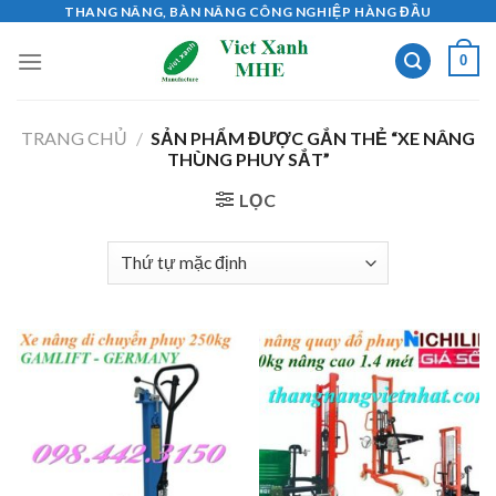
Skip
THANG NÂNG, BÀN NÂNG CÔNG NGHIỆP HÀNG ĐẦU
to
0
content
TRANG CHỦ
/
SẢN PHẨM ĐƯỢC GẮN THẺ “XE NÂNG
THÙNG PHUY SẮT”
LỌC