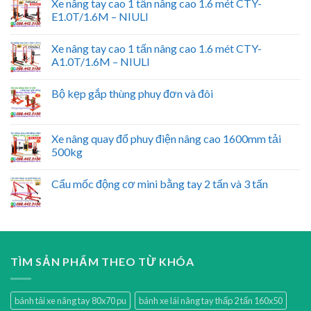
Xe nâng tay cao 1 tấn nâng cao 1.6 mét CTY-
E1.0T/1.6M – NIULI
Xe nâng tay cao 1 tấn nâng cao 1.6 mét CTY-
A1.0T/1.6M – NIULI
Bộ kẹp gắp thùng phuy đơn và đôi
Xe nâng quay đổ phuy điện nâng cao 1600mm tải
500kg
Cẩu mốc động cơ mini bằng tay 2 tấn và 3 tấn
TÌM SẢN PHẨM THEO TỪ KHÓA
bánh tải xe nâng tay 80x70 pu
bánh xe lái nâng tay thấp 2 tấn 160x50