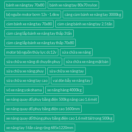
bánh xe nâng tay 70x80
bánh xe nâng tay 80x70 nylon
bộ nguồn motor bơm 12v -1.6kw
càng cùm bánh xe nâng tay 3000kg
cùm bánh xe nâng tay 70x80
cùm càng bánh xe nâng tay 2.5 tấn
cùm càng lắp bánh xe nâng tay thấp 3 tấn
cùm càng lắp bánh xe nâng tay thấp 70x80
motor bộ nguồn thủy lực dc12v
sửa chữa xe nâng
sửa chữa xe nâng di chuyển phuy
sửa chữa xe nâng mặt bàn
sửa chữa xe nâng phuy
sửa chữa xe nâng tay
sửa chữa xe nâng tay cao
vai đòn bẫy xe nâng tay
vỏ xe nâng yokohama
xe nâng hàng 4000kg
xe nâng quay đổ phuy bằng điện 500kg nâng cao 1.6 mét
xe nâng quay đổ phuy bằng điện cao 1600mm
xe nâng quay đổ thùng phuy bằng điện cao 1.6 mét tải trọng 500kg
xe nâng tay 5 tấn càng rộng 685x1220mm