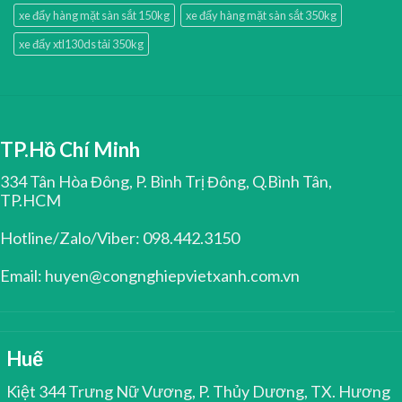
xe đẩy hàng mặt sàn sắt 150kg
xe đẩy hàng mặt sàn sắt 350kg
xe đẩy xtl130ds tải 350kg
TP.Hồ Chí Minh
334 Tân Hòa Đông, P. Bình Trị Đông, Q.Bình Tân,
TP.HCM
Hotline/Zalo/Viber: 098.442.3150
Email: huyen@congnghiepvietxanh.com.vn
Huế
Kiệt 344 Trưng Nữ Vương, P. Thủy Dương, TX. Hương