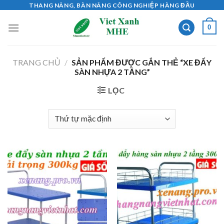
Skip
THANG NÂNG, BÀN NÂNG CÔNG NGHIỆP HÀNG ĐẦU
to
0
content
TRANG CHỦ
/
SẢN PHẨM ĐƯỢC GẮN THẺ “XE ĐẨY
SÀN NHỰA 2 TẦNG”
LỌC