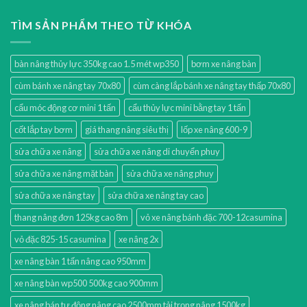
TÌM SẢN PHẨM THEO TỪ KHÓA
bàn nâng thủy lực 350kg cao 1.5 mét wp350
bơm xe nâng bàn
cùm bánh xe nâng tay 70x80
cùm càng lắp bánh xe nâng tay thấp 70x80
cẩu móc động cơ mini 1 tấn
cẩu thủy lực mini bằng tay 1 tấn
cốt lắp tay bơm
giá thang nâng siêu thị
lốp xe nâng 600-9
sửa chữa xe nâng
sửa chữa xe nâng di chuyển phuy
sửa chữa xe nâng mặt bàn
sửa chữa xe nâng phuy
sửa chữa xe nâng tay
sửa chữa xe nâng tay cao
thang nâng đơn 125kg cao 8m
vỏ xe nâng bánh đặc 700-12casumina
vỏ đặc 825-15 casumina
xe nâng 2x
xe nâng bàn 1 tấn nâng cao 950mm
xe nâng bàn wp500 500kg cao 900mm
xe nâng bán tự động nâng cao 2500mm tải trọng nâng 1500kg