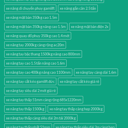
xe nâng di chuyển phuy gamlift
xe nâng gắn cân 2.5 tấn
xe nâng mặt bàn 350kg cao 1.5m
xe nâng mặt bàn 350kg nâng cao 1.5m
xe nâng mặt bàn điện 2x
xe nâng quay đổ phuy 350kg cao 1.4 mét
xe nâng tay 2000kg càng rộng ac20m
xe nâng tay bậc thang 1500kg nâng cao 800mm
xe nâng tay cao 1.5 tấn nâng cao 1.6m
xe nâng tay cao 400kg nâng cao 1100mm
xe nâng tay càng dài 1.6m
xe nâng tay cắt kéo gamlift đức
xe nâng tay cắt kéo giá rẻ
xe nâng tay siêu dài 2 mét giá rẻ
xe nâng tay thấp 51mm càng rộng 685x1220mm
xe nâng tay thấp 1500kg
xe nâng tay thấp càng hẹp 2000kg
xe nâng tay thấp càng siêu dài 2m tải 2000kg
xe nâng tay thấp nhất 51mm
xe nâng tay thấp siêu dài 2m càng hẹp