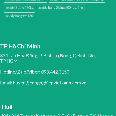
xe đẩy 3 tầng 150kg
xe đẩy hàng 2 tầng 200kg giá rẻ
xe đẩy hàng xth130l
TP.Hồ Chí Minh
334 Tân Hòa Đông, P. Bình Trị Đông, Q.Bình Tân,
TP.HCM
Hotline/Zalo/Viber: 098.442.3150
Email: huyen@congnghiepvietxanh.com.vn
Huế
Kiệt 344 Trưng Nữ Vương, P. Thủy Dương, TX. Hương