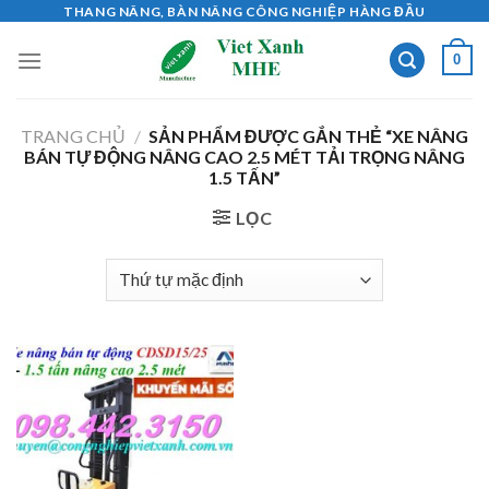
Skip
THANG NÂNG, BÀN NÂNG CÔNG NGHIỆP HÀNG ĐẦU
to
0
content
TRANG CHỦ
/
SẢN PHẨM ĐƯỢC GẮN THẺ “XE NÂNG
BÁN TỰ ĐỘNG NÂNG CAO 2.5 MÉT TẢI TRỌNG NÂNG
1.5 TẤN”
LỌC