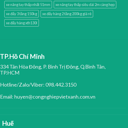
xe nâng tay thấp nhất 51mm
xe nâng tay thấp siêu dài 2m càng hẹp
xe đẩy 3 tầng 150kg
xe đẩy hàng 2 tầng 200kg giá rẻ
xe đẩy hàng xth130l
TP.Hồ Chí Minh
334 Tân Hòa Đông, P. Bình Trị Đông, Q.Bình Tân,
TP.HCM
Hotline/Zalo/Viber: 098.442.3150
Email: huyen@congnghiepvietxanh.com.vn
Huế