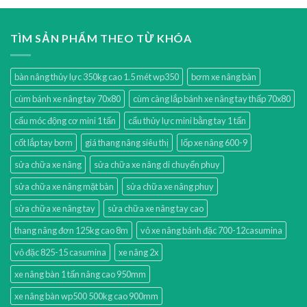
TÌM SẢN PHẨM THEO TỪ KHÓA
bàn nâng thủy lực 350kg cao 1.5 mét wp350
bơm xe nâng bàn
cùm bánh xe nâng tay 70x80
cùm càng lắp bánh xe nâng tay thấp 70x80
cẩu móc động cơ mini 1 tấn
cẩu thủy lực mini bằng tay 1 tấn
cốt lắp tay bơm
giá thang nâng siêu thị
lốp xe nâng 600-9
sửa chữa xe nâng
sửa chữa xe nâng di chuyển phuy
sửa chữa xe nâng mặt bàn
sửa chữa xe nâng phuy
sửa chữa xe nâng tay
sửa chữa xe nâng tay cao
thang nâng đơn 125kg cao 8m
vỏ xe nâng bánh đặc 700-12casumina
vỏ đặc 825-15 casumina
xe nâng 2x
xe nâng bàn 1 tấn nâng cao 950mm
xe nâng bàn wp500 500kg cao 900mm