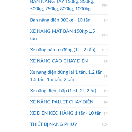
BÀN NÂNG TAY 150kg, 350kg,
(35)
500kg, 750kg, 800kg, 1000kg
Bàn nâng điện 300kg - 10 tấn
(7)
XE NÂNG MẶT BÀN 150kg-1.5
(37)
tấn
Xe nâng bán tự động (1t - 2 tấn)
(11)
XE NÂNG CAO CHẠY ĐIỆN
(3)
Xe nâng điện đứng lái 1 tấn, 1.2 tấn,
(3)
1.5 tấn, 1.6 tấn, 2 tấn
Xe nâng điện thấp (1.5t, 2t, 2.5t)
(4)
XE NÂNG PALLET CHẠY ĐIỆN
(4)
XE ĐIỆN KÉO HÀNG 1 tấn- 10 tấn
(7)
THIẾT BỊ NÂNG PHUY
(15)