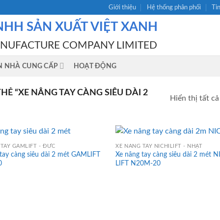
Giới thiệu
Hệ thống phân phối
Ti
NHH SẢN XUẤT VIỆT XANH
ANUFACTURE COMPANY LIMITED
N NHÀ CUNG CẤP
HOẠT ĐỘNG
Ẻ “XE NÂNG TAY CÀNG SIÊU DÀI 2
Hiển thị tất cả
TAY GAMLIFT - ĐỨC
XE NÂNG TAY NICHILIFT - NHẬT
tay càng siêu dài 2 mét GAMLIFT
Xe nâng tay càng siêu dài 2 mét N
0
LIFT N20M-20