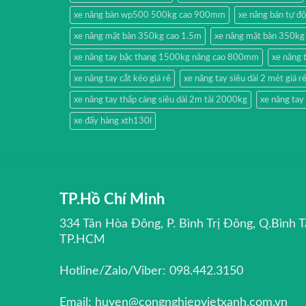
xe nâng bàn wp500 500kg cao 900mm
xe nâng bán tự đ
xe nâng mặt bàn 350kg cao 1.5m
xe nâng mặt bàn 350kg
xe nâng tay bậc thang 1500kg nâng cao 800mm
xe nâng 
xe nâng tay cắt kéo giá rẻ
xe nâng tay siêu dài 2 mét giá r
xe nâng tay thấp càng siêu dài 2m tải 2000kg
xe nâng ta
xe đẩy hàng xth130l
TP.Hồ Chí Minh
334 Tân Hòa Đông, P. Bình Trị Đông, Q.Bình T
TP.HCM
Hotline/Zalo/Viber: 098.442.3150
Email: huyen@congnghiepvietxanh.com.vn