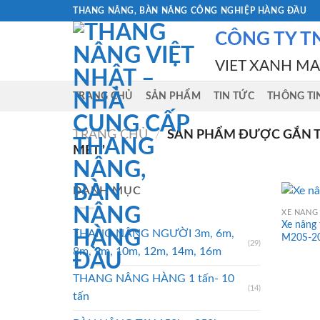
Skip
THANG NÂNG, BÀN NÂNG CÔNG NGHIỆP HÀNG ĐẦU
to
CÔNG TY T
content
VIET XANH M
TRANG CHỦ
SẢN PHẨM
TIN TỨC
THÔNG TI
TRANG CHỦ
/
SẢN PHẨM ĐƯỢC GẮN TH
MÉT”
DANH MỤC
XE NÂNG 
Xe nâng 
THANG NÂNG NGƯỜI 3m, 6m,
M20S-2
(29)
8m, 9m, 10m, 12m, 14m, 16m
THANG NÂNG HÀNG 1 tấn- 10
(14)
tấn