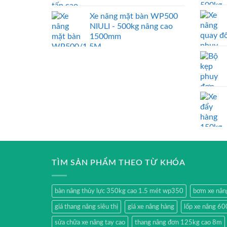
Xe nâng mặt bàn WP500
NIULI - 500kg nâng cao
1500mm
TÌM SẢN PHẨM THEO TỪ KHÓA
bàn nâng thủy lực 350kg cao 1.5 mét wp350
bơm xe nân
giá thang nâng siêu thị
giá xe nâng hàng
lốp xe nâng 60
sửa chữa xe nâng tay cao
thang nâng đơn 125kg cao 8m