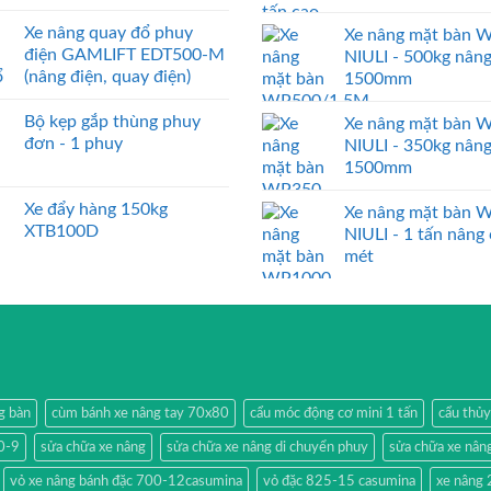
Xe nâng quay đổ phuy
Xe nâng mặt bàn 
điện GAMLIFT EDT500-M
NIULI - 500kg nân
(nâng điện, quay điện)
1500mm
Bộ kẹp gắp thùng phuy
Xe nâng mặt bàn 
đơn - 1 phuy
NIULI - 350kg nân
1500mm
Xe đẩy hàng 150kg
Xe nâng mặt bàn 
XTB100D
NIULI - 1 tấn nâng
mét
g bàn
cùm bánh xe nâng tay 70x80
cẩu móc động cơ mini 1 tấn
cẩu thủy
0-9
sửa chữa xe nâng
sửa chữa xe nâng di chuyển phuy
sửa chữa xe nân
vỏ xe nâng bánh đặc 700-12casumina
vỏ đặc 825-15 casumina
xe nâng 