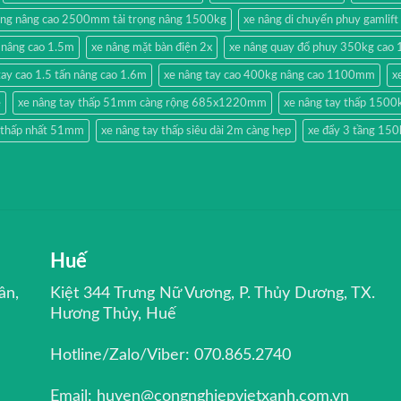
ộng nâng cao 2500mm tải trọng nâng 1500kg
xe nâng di chuyển phuy gamlift
 nâng cao 1.5m
xe nâng mặt bàn điện 2x
xe nâng quay đổ phuy 350kg cao 
tay cao 1.5 tấn nâng cao 1.6m
xe nâng tay cao 400kg nâng cao 1100mm
x
ẻ
xe nâng tay thấp 51mm càng rộng 685x1220mm
xe nâng tay thấp 1500
y thấp nhất 51mm
xe nâng tay thấp siêu dài 2m càng hẹp
xe đẩy 3 tầng 150
Huế
ân,
Kiệt 344 Trưng Nữ Vương, P. Thủy Dương, TX.
Hương Thủy, Huế
Hotline/Zalo/Viber: 070.865.2740
Email: huyen@congnghiepvietxanh.com.vn