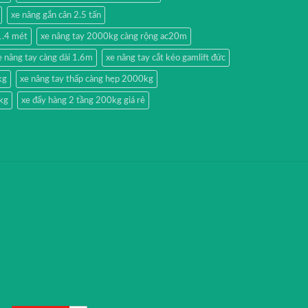
xe nâng gắn cân 2.5 tấn
1.4 mét
xe nâng tay 2000kg càng rộng ac20m
e nâng tay càng dài 1.6m
xe nâng tay cắt kéo gamlift đức
kg
xe nâng tay thấp càng hẹp 2000kg
kg
xe đẩy hàng 2 tầng 200kg giá rẻ