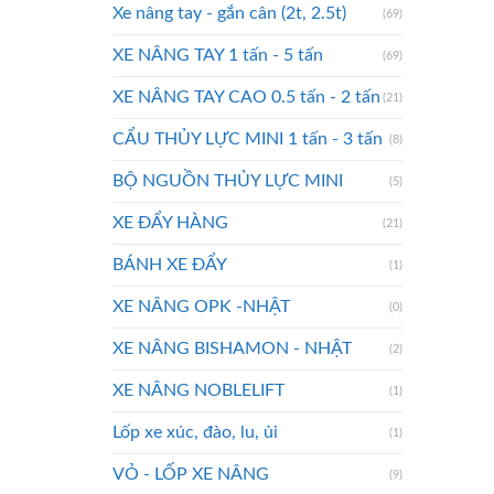
Xe nâng tay - gắn cân (2t, 2.5t)
(69)
XE NÂNG TAY 1 tấn - 5 tấn
(69)
XE NÂNG TAY CAO 0.5 tấn - 2 tấn
(21)
CẨU THỦY LỰC MINI 1 tấn - 3 tấn
(8)
BỘ NGUỒN THỦY LỰC MINI
(5)
XE ĐẨY HÀNG
(21)
BÁNH XE ĐẨY
(1)
XE NÂNG OPK -NHẬT
(0)
XE NÂNG BISHAMON - NHẬT
(2)
XE NÂNG NOBLELIFT
(1)
Lốp xe xúc, đào, lu, ủi
(1)
VỎ - LỐP XE NÂNG
(9)