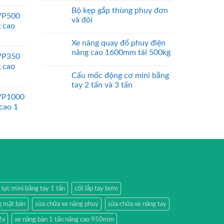
Bộ kẹp gắp thùng phuy đơn
WP500
và đôi
g cao
Xe nâng quay đổ phuy điện
nâng cao 1600mm tải 500kg
WP350
g cao
Cẩu mốc động cơ mini bằng
tay 2 tấn và 3 tấn
WP1000
 cao 1
 lực mini bằng tay 1 tấn
cốt lắp tay bơm
g mặt bàn
sửa chữa xe nâng phuy
sửa chữa xe nâng tay
2x
xe nâng bàn 1 tấn nâng cao 950mm