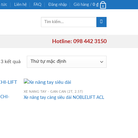
n tức
Liên hệ
FAQ
Đăng nhập
Giỏ hàng /
0
₫
0
Tìm
kiếm:
Hotline: 098 442 3150
 3 kết quả
XE NÂNG TAY - GẮN CÂN (2T, 2.5T)
ICHI-
Xe nâng tay càng siêu dài NOBLELIFT ACL