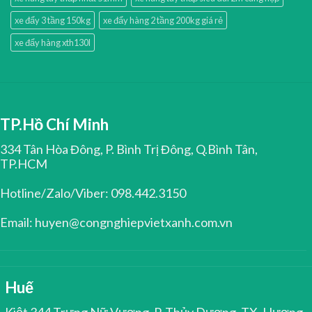
xe đẩy 3 tầng 150kg
xe đẩy hàng 2 tầng 200kg giá rẻ
xe đẩy hàng xth130l
TP.Hồ Chí Minh
334 Tân Hòa Đông, P. Bình Trị Đông, Q.Bình Tân,
TP.HCM
Hotline/Zalo/Viber: 098.442.3150
Email: huyen@congnghiepvietxanh.com.vn
Huế
Kiệt 344 Trưng Nữ Vương, P. Thủy Dương, TX. Hương