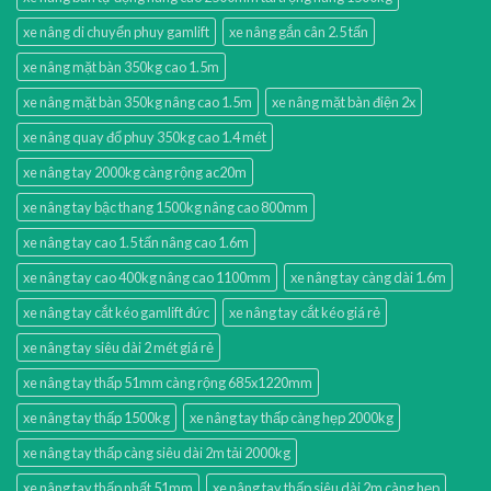
xe nâng di chuyển phuy gamlift
xe nâng gắn cân 2.5 tấn
xe nâng mặt bàn 350kg cao 1.5m
xe nâng mặt bàn 350kg nâng cao 1.5m
xe nâng mặt bàn điện 2x
xe nâng quay đổ phuy 350kg cao 1.4 mét
xe nâng tay 2000kg càng rộng ac20m
xe nâng tay bậc thang 1500kg nâng cao 800mm
xe nâng tay cao 1.5 tấn nâng cao 1.6m
xe nâng tay cao 400kg nâng cao 1100mm
xe nâng tay càng dài 1.6m
xe nâng tay cắt kéo gamlift đức
xe nâng tay cắt kéo giá rẻ
xe nâng tay siêu dài 2 mét giá rẻ
xe nâng tay thấp 51mm càng rộng 685x1220mm
xe nâng tay thấp 1500kg
xe nâng tay thấp càng hẹp 2000kg
xe nâng tay thấp càng siêu dài 2m tải 2000kg
xe nâng tay thấp nhất 51mm
xe nâng tay thấp siêu dài 2m càng hẹp