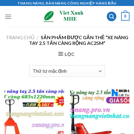
Skip
THANG NÂNG, BÀN NÂNG CÔNG NGHIỆP HÀNG ĐẦU
to
0
content
TRANG CHỦ
/
SẢN PHẨM ĐƯỢC GẮN THẺ “XE NÂNG
TAY 2.5 TẤN CÀNG RỘNG AC25M”
LỌC