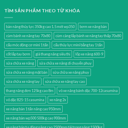
TÌM SẢN PHẨM THEO TỪ KHÓA
bàn nâng thủy lực 350kg cao 1.5 mét wp350
bơm xe nâng bàn
cùm bánh xe nâng tay 70x80
cùm càng lắp bánh xe nâng tay thấp 70x80
cẩu móc động cơ mini 1 tấn
cẩu thủy lực mini bằng tay 1 tấn
cốt lắp tay bơm
giá thang nâng siêu thị
lốp xe nâng 600-9
sửa chữa xe nâng
sửa chữa xe nâng di chuyển phuy
sửa chữa xe nâng mặt bàn
sửa chữa xe nâng phuy
sửa chữa xe nâng tay
sửa chữa xe nâng tay cao
thang nâng đơn 125kg cao 8m
vỏ xe nâng bánh đặc 700-12casumina
vỏ đặc 825-15 casumina
xe nâng 2x
xe nâng bàn 1 tấn nâng cao 950mm
xe nâng bàn wp500 500kg cao 900mm
xe nâng bán tự động nâng cao 2500mm tải trọng nâng 1500kg