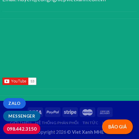
ZALO
MESSENGER
GIỚI THIỆU
HỆ THỐNG PHÂN PHỐI
TIN TỨC
LIÊN HỆ
FAQ
BÁO GIÁ
098.442.3150
Copyright 2026 ©
Viet Xanh MHE