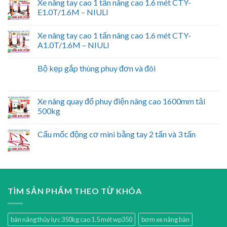
Xe nâng tay cao 1 tấn nâng cao 1.6 mét CTY-
E1.0T/1.6M – NIULI
Xe nâng tay cao 1 tấn nâng cao 1.6 mét CTY-
A1.0T/1.6M – NIULI
Bộ kẹp gắp thùng phuy đơn và đôi
Xe nâng quay đổ phuy điện nâng cao 1600mm tải
500kg
Cẩu mốc động cơ mini bằng tay 2 tấn và 3 tấn
TÌM SẢN PHẨM THEO TỪ KHÓA
bàn nâng thủy lực 350kg cao 1.5 mét wp350
bơm xe nâng bàn