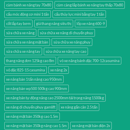
cùm bánh xe nâng tay 70x80
cùm càng lắp bánh xe nâng tay thấp 70x80
cẩu móc động cơ mini 1 tấn
cẩu thủy lực mini bằng tay 1 tấn
cốt lắp tay bơm
giá thang nâng siêu thị
lốp xe nâng 600-9
sửa chữa xe nâng
sửa chữa xe nâng di chuyển phuy
sửa chữa xe nâng mặt bàn
sửa chữa xe nâng phuy
sửa chữa xe nâng tay
sửa chữa xe nâng tay cao
thang nâng đơn 125kg cao 8m
vỏ xe nâng bánh đặc 700-12casumina
vỏ đặc 825-15 casumina
xe nâng 2x
xe nâng bàn 1 tấn nâng cao 950mm
xe nâng bàn wp500 500kg cao 900mm
xe nâng bán tự động nâng cao 2500mm tải trọng nâng 1500kg
xe nâng di chuyển phuy gamlift
xe nâng gắn cân 2.5 tấn
xe nâng mặt bàn 350kg cao 1.5m
xe nâng mặt bàn 350kg nâng cao 1.5m
xe nâng mặt bàn điện 2x