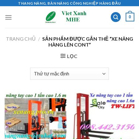
Skip
THANG NÂNG, BÀN NÂNG CÔNG NGHIỆP HÀNG ĐẦU
to
0
content
TRANG CHỦ
/
SẢN PHẨM ĐƯỢC GẮN THẺ “XE NÂNG
HÀNG LÊN CONT”
LỌC