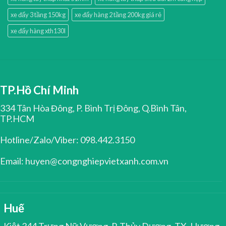
xe đẩy 3 tầng 150kg
xe đẩy hàng 2 tầng 200kg giá rẻ
xe đẩy hàng xth130l
TP.Hồ Chí Minh
334 Tân Hòa Đông, P. Bình Trị Đông, Q.Bình Tân,
TP.HCM
Hotline/Zalo/Viber: 098.442.3150
Email: huyen@congnghiepvietxanh.com.vn
Huế
Kiệt 344 Trưng Nữ Vương, P. Thủy Dương, TX. Hương