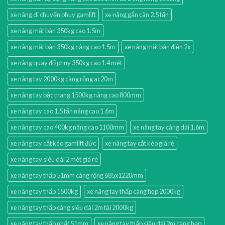
xe nâng di chuyển phuy gamlift
xe nâng gắn cân 2.5 tấn
xe nâng mặt bàn 350kg cao 1.5m
xe nâng mặt bàn 350kg nâng cao 1.5m
xe nâng mặt bàn điện 2x
xe nâng quay đổ phuy 350kg cao 1.4 mét
xe nâng tay 2000kg càng rộng ac20m
xe nâng tay bậc thang 1500kg nâng cao 800mm
xe nâng tay cao 1.5 tấn nâng cao 1.6m
xe nâng tay cao 400kg nâng cao 1100mm
xe nâng tay càng dài 1.6m
xe nâng tay cắt kéo gamlift đức
xe nâng tay cắt kéo giá rẻ
xe nâng tay siêu dài 2 mét giá rẻ
xe nâng tay thấp 51mm càng rộng 685x1220mm
xe nâng tay thấp 1500kg
xe nâng tay thấp càng hẹp 2000kg
xe nâng tay thấp càng siêu dài 2m tải 2000kg
xe nâng tay thấp nhất 51mm
xe nâng tay thấp siêu dài 2m càng hẹp