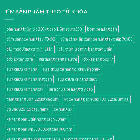
TÌM SẢN PHẨM THEO TỪ KHÓA
bàn nâng thủy lực 350kg cao 1.5 mét wp350
bơm xe nâng bàn
cùm bánh xe nâng tay 70x80
cùm càng lắp bánh xe nâng tay thấp 70x80
cẩu móc động cơ mini 1 tấn
cẩu thủy lực mini bằng tay 1 tấn
cốt lắp tay bơm
giá thang nâng siêu thị
lốp xe nâng 600-9
sửa chữa xe nâng
sửa chữa xe nâng di chuyển phuy
sửa chữa xe nâng mặt bàn
sửa chữa xe nâng phuy
sửa chữa xe nâng tay
sửa chữa xe nâng tay cao
thang nâng đơn 125kg cao 8m
vỏ xe nâng bánh đặc 700-12casumina
vỏ đặc 825-15 casumina
xe nâng 2x
xe nâng bàn 1 tấn nâng cao 950mm
xe nâng bàn wp500 500kg cao 900mm
xe nâng bán tự động nâng cao 2500mm tải trọng nâng 1500kg