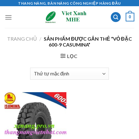
Skip
THANG NÂNG, BÀN NÂNG CÔNG NGHIỆP HÀNG ĐẦU
to
0
content
TRANG CHỦ
/
SẢN PHẨM ĐƯỢC GẮN THẺ “VỎ ĐẶC
600-9 CASUMINA”
LỌC