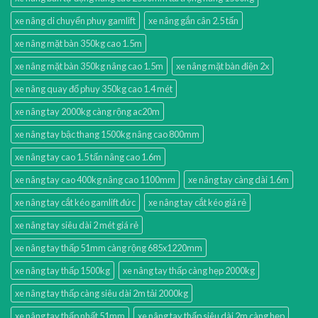
xe nâng di chuyển phuy gamlift
xe nâng gắn cân 2.5 tấn
xe nâng mặt bàn 350kg cao 1.5m
xe nâng mặt bàn 350kg nâng cao 1.5m
xe nâng mặt bàn điện 2x
xe nâng quay đổ phuy 350kg cao 1.4 mét
xe nâng tay 2000kg càng rộng ac20m
xe nâng tay bậc thang 1500kg nâng cao 800mm
xe nâng tay cao 1.5 tấn nâng cao 1.6m
xe nâng tay cao 400kg nâng cao 1100mm
xe nâng tay càng dài 1.6m
xe nâng tay cắt kéo gamlift đức
xe nâng tay cắt kéo giá rẻ
xe nâng tay siêu dài 2 mét giá rẻ
xe nâng tay thấp 51mm càng rộng 685x1220mm
xe nâng tay thấp 1500kg
xe nâng tay thấp càng hẹp 2000kg
xe nâng tay thấp càng siêu dài 2m tải 2000kg
xe nâng tay thấp nhất 51mm
xe nâng tay thấp siêu dài 2m càng hẹp