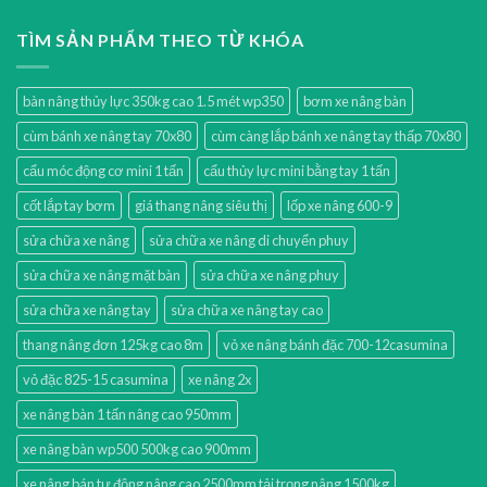
TÌM SẢN PHẨM THEO TỪ KHÓA
bàn nâng thủy lực 350kg cao 1.5 mét wp350
bơm xe nâng bàn
cùm bánh xe nâng tay 70x80
cùm càng lắp bánh xe nâng tay thấp 70x80
cẩu móc động cơ mini 1 tấn
cẩu thủy lực mini bằng tay 1 tấn
cốt lắp tay bơm
giá thang nâng siêu thị
lốp xe nâng 600-9
sửa chữa xe nâng
sửa chữa xe nâng di chuyển phuy
sửa chữa xe nâng mặt bàn
sửa chữa xe nâng phuy
sửa chữa xe nâng tay
sửa chữa xe nâng tay cao
thang nâng đơn 125kg cao 8m
vỏ xe nâng bánh đặc 700-12casumina
vỏ đặc 825-15 casumina
xe nâng 2x
xe nâng bàn 1 tấn nâng cao 950mm
xe nâng bàn wp500 500kg cao 900mm
xe nâng bán tự động nâng cao 2500mm tải trọng nâng 1500kg