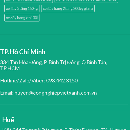
xe đẩy 3 tầng 150kg
xe đẩy hàng 2 tầng 200kg giá rẻ
xe đẩy hàng xth130l
TP.Hồ Chí Minh
334 Tân Hòa Đông, P. Bình Trị Đông, Q.Bình Tân,
TP.HCM
Hotline/Zalo/Viber: 098.442.3150
Email: huyen@congnghiepvietxanh.com.vn
Huế
Kiệt 344 Trưng Nữ Vương, P. Thủy Dương, TX. Hương