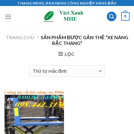
Skip
THANG NÂNG, BÀN NÂNG CÔNG NGHIỆP HÀNG ĐẦU
to
0
content
TRANG CHỦ
/
SẢN PHẨM ĐƯỢC GẮN THẺ “XE NÂNG
BẬC THANG”
LỌC