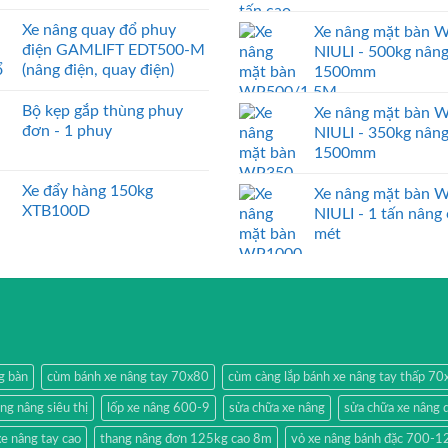
Xe nâng quay đổ phuy
Xe nâng mặt bàn 
điện GAMLIFT EDT500-M
NIULI - 500kg nân
(nâng điện, quay điện)
1500mm
Bộ kẹp gắp thùng phuy
Xe nâng mặt bàn 
đơn - 1 phuy
NIULI - 350kg nân
1500mm
Xe đẩy hàng 150kg
Xe nâng mặt bàn 
XTB100D
NIULI - 1 tấn nâng
mét
g bàn
cùm bánh xe nâng tay 70x80
cùm càng lắp bánh xe nâng tay thấp 7
ang nâng siêu thị
lốp xe nâng 600-9
sửa chữa xe nâng
sửa chữa xe nâng 
e nâng tay cao
thang nâng đơn 125kg cao 8m
vỏ xe nâng bánh đặc 700-1