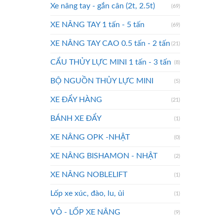
Xe nâng tay - gắn cân (2t, 2.5t)
(69)
XE NÂNG TAY 1 tấn - 5 tấn
(69)
XE NÂNG TAY CAO 0.5 tấn - 2 tấn
(21)
CẨU THỦY LỰC MINI 1 tấn - 3 tấn
(8)
BỘ NGUỒN THỦY LỰC MINI
(5)
XE ĐẨY HÀNG
(21)
BÁNH XE ĐẨY
(1)
XE NÂNG OPK -NHẬT
(0)
XE NÂNG BISHAMON - NHẬT
(2)
XE NÂNG NOBLELIFT
(1)
Lốp xe xúc, đào, lu, ủi
(1)
VỎ - LỐP XE NÂNG
(9)