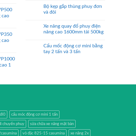
Bộ kẹp gắp thùng phuy đơn
WP500
và đôi
g cao
Xe nâng quay đổ phuy điện
nâng cao 1600mm tải 500kg
WP350
g cao
Cẩu mốc động cơ mini bằng
tay 2 tấn và 3 tấn
WP1000
 cao 1
0x80
cẩu móc động cơ mini 1 tấn
di chuyển phuy
sửa chữa xe nâng mặt bàn
2casumina
vỏ đặc 825-15 casumina
xe nâng 2x