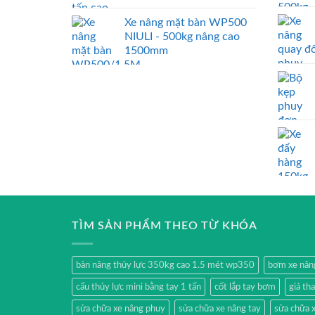
Xe nâng mặt bàn WP500
NIULI - 500kg nâng cao
1500mm
TÌM SẢN PHẨM THEO TỪ KHÓA
bàn nâng thủy lực 350kg cao 1.5 mét wp350
bơm xe nân
cẩu thủy lực mini bằng tay 1 tấn
cốt lắp tay bơm
giá th
sửa chữa xe nâng phuy
sửa chữa xe nâng tay
sửa chữa x