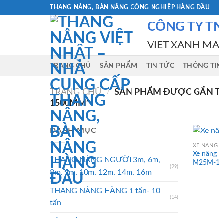
Skip
THANG NÂNG, BÀN NÂNG CÔNG NGHIỆP HÀNG ĐẦU
to
CÔNG TY T
content
VIET XANH M
TRANG CHỦ
SẢN PHẨM
TIN TỨC
THÔNG TI
TRANG CHỦ
/
SẢN PHẨM ĐƯỢC GẮN TH
1500MM”
DANH MỤC
XE NÂNG 
Xe nâng 
THANG NÂNG NGƯỜI 3m, 6m,
M25M-
(29)
8m, 9m, 10m, 12m, 14m, 16m
THANG NÂNG HÀNG 1 tấn- 10
(14)
tấn