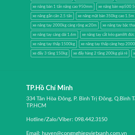
xe nâng bàn 1 tấn nâng cao 950mm
xe nâng bàn wp500 
xe nâng gắn cân 2.5 tấn
xe nâng mặt bàn 350kg cao 1.5m
xe nâng tay 2000kg càng rộng ac20m
xe nâng tay bậc t
xe nâng tay càng dài 1.6m
xe nâng tay cắt kéo gamlift đức
xe nâng tay thấp 1500kg
xe nâng tay thấp càng hẹp 200
xe đẩy 3 tầng 150kg
xe đẩy hàng 2 tầng 200kg giá rẻ
x
TP.Hồ Chí Minh
334 Tân Hòa Đông, P. Bình Trị Đông, Q.Bình T
TP.HCM
Hotline/Zalo/Viber: 098.442.3150
Email: huyen@congnghiepvietxanh.com.vn