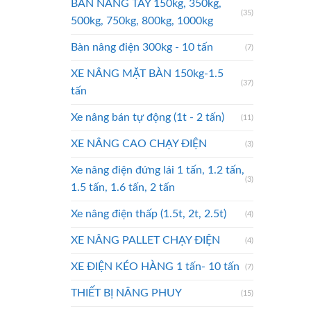
BÀN NÂNG TAY 150kg, 350kg,
(35)
500kg, 750kg, 800kg, 1000kg
Bàn nâng điện 300kg - 10 tấn
(7)
XE NÂNG MẶT BÀN 150kg-1.5
(37)
tấn
Xe nâng bán tự động (1t - 2 tấn)
(11)
XE NÂNG CAO CHẠY ĐIỆN
(3)
Xe nâng điện đứng lái 1 tấn, 1.2 tấn,
(3)
1.5 tấn, 1.6 tấn, 2 tấn
Xe nâng điện thấp (1.5t, 2t, 2.5t)
(4)
XE NÂNG PALLET CHẠY ĐIỆN
(4)
XE ĐIỆN KÉO HÀNG 1 tấn- 10 tấn
(7)
THIẾT BỊ NÂNG PHUY
(15)