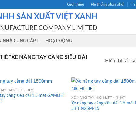
Giới thiệu
Hệ thống phân phối
Ti
NHH SẢN XUẤT VIỆT XANH
ANUFACTURE COMPANY LIMITED
N NHÀ CUNG CẤP
HOẠT ĐỘNG
Ẻ “XE NÂNG TAY CÀNG SIÊU DÀI
Hiển thị tất cả
TAY GAMLIFT - ĐỨC
tay càng siêu dài 1.5 mét GAMLIFT
XE NÂNG TAY NICHILIFT - NHẬT
15
Xe nâng tay càng siêu dài 1.5 mét
LIFT N25M-15