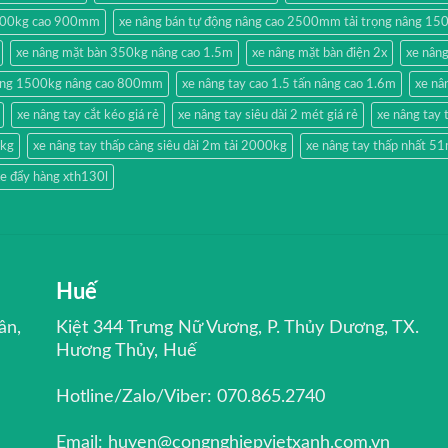
500kg cao 900mm
xe nâng bán tự động nâng cao 2500mm tải trọng nâng 15
xe nâng mặt bàn 350kg nâng cao 1.5m
xe nâng mặt bàn điện 2x
xe nân
hang 1500kg nâng cao 800mm
xe nâng tay cao 1.5 tấn nâng cao 1.6m
xe nâ
xe nâng tay cắt kéo giá rẻ
xe nâng tay siêu dài 2 mét giá rẻ
xe nâng ta
0kg
xe nâng tay thấp càng siêu dài 2m tải 2000kg
xe nâng tay thấp nhất 
e đẩy hàng xth130l
Huế
ân,
Kiệt 344 Trưng Nữ Vương, P. Thủy Dương, TX.
Hương Thủy, Huế
Hotline/Zalo/Viber: 070.865.2740
Email: huyen@congnghiepvietxanh.com.vn