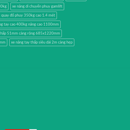
00kg
xe nâng di chuyển phuy gamlift
g quay đổ phuy 350kg cao 1.4 mét
ng tay cao 400kg nâng cao 1100mm
y thấp 51mm càng rộng 685x1220mm
51mm
xe nâng tay thấp siêu dài 2m càng hẹp