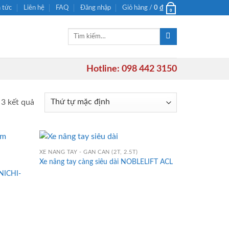
n tức
Liên hệ
FAQ
Đăng nhập
Giỏ hàng /
0
₫
0
Tìm
kiếm:
Hotline: 098 442 3150
 3 kết quả
XE NÂNG TAY - GẮN CÂN (2T, 2.5T)
Xe nâng tay càng siêu dài NOBLELIFT ACL
 NICHI-