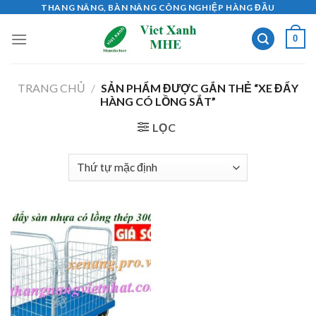
Skip
THANG NÂNG, BÀN NÂNG CÔNG NGHIỆP HÀNG ĐẦU
to
0
content
TRANG CHỦ
/
SẢN PHẨM ĐƯỢC GẮN THẺ “XE ĐẨY
HÀNG CÓ LỒNG SẮT”
LỌC