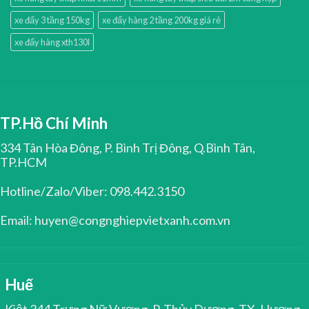
xe đẩy 3 tầng 150kg
xe đẩy hàng 2 tầng 200kg giá rẻ
xe đẩy hàng xth130l
TP.Hồ Chí Minh
334 Tân Hòa Đông, P. Bình Trị Đông, Q.Bình Tân,
TP.HCM
Hotline/Zalo/Viber: 098.442.3150
Email: huyen@congnghiepvietxanh.com.vn
Huế
Kiệt 344 Trưng Nữ Vương, P. Thủy Dương, TX. Hương