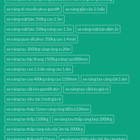
xe nâng di chuyển phuy gamlift
xe nâng gắn cân 2.5 tấn
xe nâng mặt bàn 350kg cao 1.5m
xe nâng mặt bàn 350kg nâng cao 1.5m
xe nâng mặt bàn điện 2x
xe nâng quay đổ phuy 350kg cao 1.4 mét
xe nâng tay 2000kg càng rộng ac20m
xe nâng tay bậc thang 1500kg nâng cao 800mm
xe nâng tay cao 1.5 tấn nâng cao 1.6m
xe nâng tay cao 400kg nâng cao 1100mm
xe nâng tay càng dài 1.6m
xe nâng tay cắt kéo gamlift đức
xe nâng tay cắt kéo giá rẻ
xe nâng tay siêu dài 2 mét giá rẻ
xe nâng tay thấp 51mm càng rộng 685x1220mm
xe nâng tay thấp 1500kg
xe nâng tay thấp càng hẹp 2000kg
xe nâng tay thấp càng siêu dài 2m tải 2000kg
xe nâng tay thấp nhất 51mm
xe nâng tay thấp siêu dài 2m càng hẹp