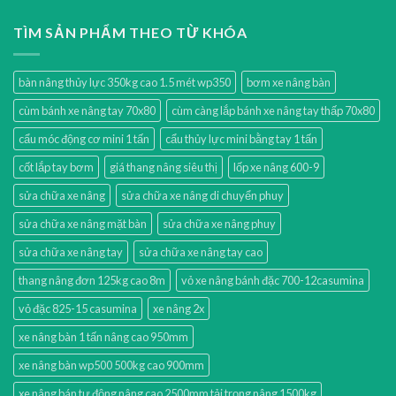
TÌM SẢN PHẨM THEO TỪ KHÓA
bàn nâng thủy lực 350kg cao 1.5 mét wp350
bơm xe nâng bàn
cùm bánh xe nâng tay 70x80
cùm càng lắp bánh xe nâng tay thấp 70x80
cẩu móc động cơ mini 1 tấn
cẩu thủy lực mini bằng tay 1 tấn
cốt lắp tay bơm
giá thang nâng siêu thị
lốp xe nâng 600-9
sửa chữa xe nâng
sửa chữa xe nâng di chuyển phuy
sửa chữa xe nâng mặt bàn
sửa chữa xe nâng phuy
sửa chữa xe nâng tay
sửa chữa xe nâng tay cao
thang nâng đơn 125kg cao 8m
vỏ xe nâng bánh đặc 700-12casumina
vỏ đặc 825-15 casumina
xe nâng 2x
xe nâng bàn 1 tấn nâng cao 950mm
xe nâng bàn wp500 500kg cao 900mm
xe nâng bán tự động nâng cao 2500mm tải trọng nâng 1500kg