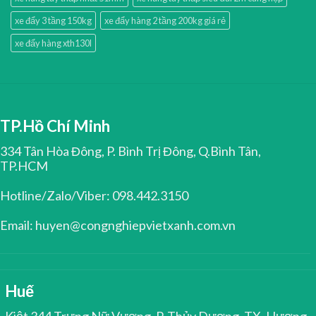
xe đẩy 3 tầng 150kg
xe đẩy hàng 2 tầng 200kg giá rẻ
xe đẩy hàng xth130l
TP.Hồ Chí Minh
334 Tân Hòa Đông, P. Bình Trị Đông, Q.Bình Tân,
TP.HCM
Hotline/Zalo/Viber: 098.442.3150
Email: huyen@congnghiepvietxanh.com.vn
Huế
Kiệt 344 Trưng Nữ Vương, P. Thủy Dương, TX. Hương