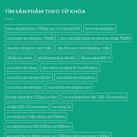
TÌM SẢN PHẨM THEO TỪ KHÓA
bàn nâng thủy lực 350kg cao 1.5 mét wp350
bơm xe nâng bàn
cùm bánh xe nâng tay 70x80
cùm càng lắp bánh xe nâng tay thấp 70x80
cẩu móc động cơ mini 1 tấn
cẩu thủy lực mini bằng tay 1 tấn
cốt lắp tay bơm
giá thang nâng siêu thị
lốp xe nâng 600-9
sửa chữa xe nâng
sửa chữa xe nâng di chuyển phuy
sửa chữa xe nâng mặt bàn
sửa chữa xe nâng phuy
sửa chữa xe nâng tay
sửa chữa xe nâng tay cao
thang nâng đơn 125kg cao 8m
vỏ xe nâng bánh đặc 700-12casumina
vỏ đặc 825-15 casumina
xe nâng 2x
xe nâng bàn 1 tấn nâng cao 950mm
xe nâng bàn wp500 500kg cao 900mm
xe nâng bán tự động nâng cao 2500mm tải trọng nâng 1500kg