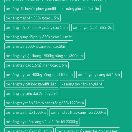
xe nâng di chuyển phuy gamlift
xe nâng gắn cân 2.5 tấn
xe nâng mặt bàn 350kg cao 1.5m
xe nâng mặt bàn 350kg nâng cao 1.5m
xe nâng mặt bàn điện 2x
xe nâng quay đổ phuy 350kg cao 1.4 mét
xe nâng tay 2000kg càng rộng ac20m
xe nâng tay bậc thang 1500kg nâng cao 800mm
xe nâng tay cao 1.5 tấn nâng cao 1.6m
xe nâng tay cao 400kg nâng cao 1100mm
xe nâng tay càng dài 1.6m
xe nâng tay cắt kéo gamlift đức
xe nâng tay cắt kéo giá rẻ
xe nâng tay siêu dài 2 mét giá rẻ
xe nâng tay thấp 51mm càng rộng 685x1220mm
xe nâng tay thấp 1500kg
xe nâng tay thấp càng hẹp 2000kg
xe nâng tay thấp càng siêu dài 2m tải 2000kg
xe nâng tay thấp nhất 51mm
xe nâng tay thấp siêu dài 2m càng hẹp