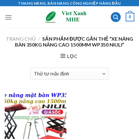
Skip
THANG NÂNG, BÀN NÂNG CÔNG NGHIỆP HÀNG ĐẦU
to
0
content
TRANG CHỦ
/
SẢN PHẨM ĐƯỢC GẮN THẺ “XE NÂNG
BÀN 350KG NÂNG CAO 1500MM WP350 NIULI”
LỌC