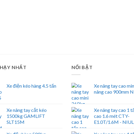
CHẠY NHẤT
NỔI BẬT
Xe điện kéo hàng 4.5 tấn
Xe nâng tay cao mi
nâng cao 900mm N
Xe nâng tay cắt kéo
Xe nâng tay cao 1 t
1500kg GAMLIFT
cao 1.6 mét CTY-
SLT15M
E1.0T/1.6M - NIUL