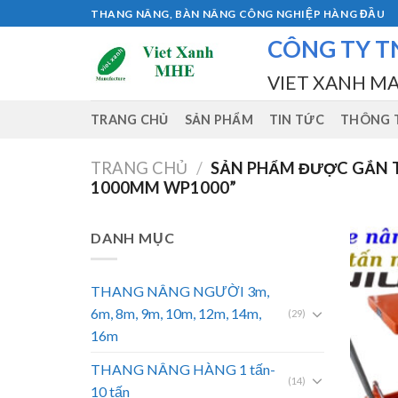
Skip
THANG NÂNG, BÀN NÂNG CÔNG NGHIỆP HÀNG ĐẦU
to
CÔNG TY T
content
VIET XANH M
TRANG CHỦ
SẢN PHẨM
TIN TỨC
THÔNG T
TRANG CHỦ
/
SẢN PHẨM ĐƯỢC GẮN T
1000MM WP1000”
DANH MỤC
THANG NÂNG NGƯỜI 3m,
6m, 8m, 9m, 10m, 12m, 14m,
(29)
16m
THANG NÂNG HÀNG 1 tấn-
(14)
10 tấn