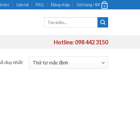
in tức
Liên hệ
FAQ
Đăng nhập
Giỏ hàng /
0
₫
0
Tìm
kiếm:
Hotline: 098 442 3150
uả duy nhất