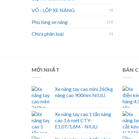
VỎ - LỐP XE NÂNG
(9)
Phụ tùng xe nâng
(23)
Chưa phân loại
(0)
MỚI NHẤT
BÁN 
Xe nâng tay cao mini 260kg
nâng cao 900mm NIULI
Xe nâng tay cao 1 tấn nâng
cao 1.6 mét CTY-
E1.0T/1.6M - NIULI