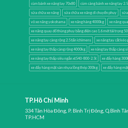
cùm bánh xe nâng tay 70x80
cùm càng bánh xe nâng tay 2.5
sửa chữa xe nâng
sửa chữa xe nâng di chuyển phuy
sửa
vỏ xe nâng yokohama
xe nâng hàng 4000kg
xe nâng qua
xe nâng quay đổ thùng phuy bằng điện cao 1.6 mét tải trọng 5
xe nâng tay càng rộng 2.5 tấn ichimens
xe nâng tay cắt kéo 
xe nâng tay thấp càng rộng 4000kg
xe nâng tay thấp càng s
xe nâng tay thấp siêu ngắn xt540-800-2.5t
xe đẩy hàng 300
xe đẩy hàng mặt sàn nhựa lồng thép 300kg
xe đẩy hàng mặt
TP.Hồ Chí Minh
334 Tân Hòa Đông, P. Bình Trị Đông, Q.Bình Tâ
TP.HCM