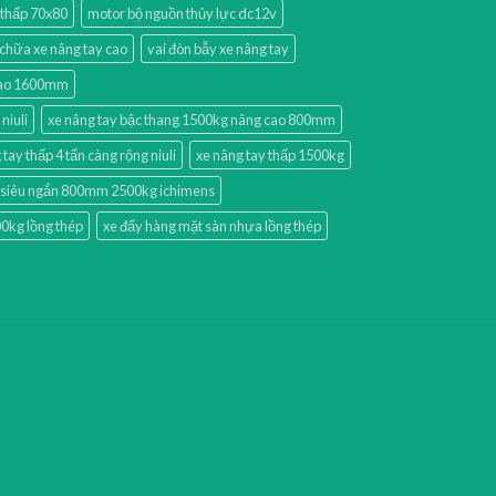
 thấp 70x80
motor bộ nguồn thủy lực dc12v
chữa xe nâng tay cao
vai đòn bẫy xe nâng tay
 cao 1600mm
niuli
xe nâng tay bậc thang 1500kg nâng cao 800mm
 tay thấp 4 tấn càng rộng niuli
xe nâng tay thấp 1500kg
p siêu ngắn 800mm 2500kg ichimens
0kg lồng thép
xe đẩy hàng mặt sàn nhựa lồng thép