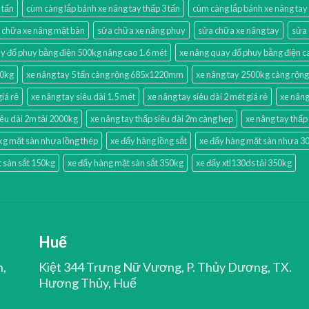
 tấn
cùm càng lắp bánh xe nâng tay thấp 3 tấn
cùm càng lắp bánh xe nâng tay
 chữa xe nâng mặt bàn
sửa chữa xe nâng phuy
sửa chữa xe nâng tay
sửa 
y đổ phuy bằng điện 500kg nâng cao 1.6 mét
xe nâng quay đổ phuy bằng điện
00kg
xe nâng tay 5 tấn càng rộng 685x1220mm
xe nâng tay 2500kg càng rộng 
giá rẻ
xe nâng tay siêu dài 1.5 mét
xe nâng tay siêu dài 2 mét giá rẻ
xe nâng
iêu dài 2m tải 2000kg
xe nâng tay thấp siêu dài 2m càng hẹp
xe nâng tay thấ
kg mặt sàn nhựa lồng thép
xe đẩy hàng lồng sắt
xe đẩy hàng mặt sàn nhựa 30
 sàn sắt 150kg
xe đẩy hàng mặt sàn sắt 350kg
xe đẩy xtl130ds tải 350kg
Huế
n,
Kiệt 344 Trưng Nữ Vương, P. Thủy Dương, TX.
Hương Thủy, Huế