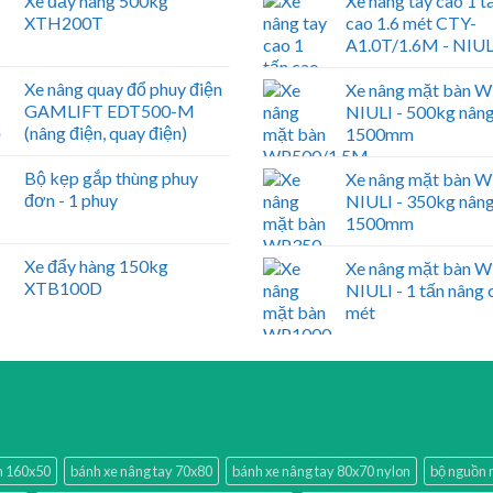
Xe đẩy hàng 500kg
Xe nâng tay cao 1 t
XTH200T
cao 1.6 mét CTY-
A1.0T/1.6M - NIUL
Xe nâng quay đổ phuy điện
Xe nâng mặt bàn 
GAMLIFT EDT500-M
NIULI - 500kg nân
(nâng điện, quay điện)
1500mm
Bộ kẹp gắp thùng phuy
Xe nâng mặt bàn 
đơn - 1 phuy
NIULI - 350kg nân
1500mm
Xe đẩy hàng 150kg
Xe nâng mặt bàn 
XTB100D
NIULI - 1 tấn nâng 
mét
ấn 160x50
bánh xe nâng tay 70x80
bánh xe nâng tay 80x70 nylon
bộ nguồn 