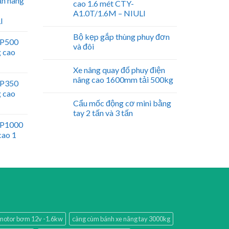
ấn nâng
cao 1.6 mét CTY-
A1.0T/1.6M – NIULI
I
Bộ kẹp gắp thùng phuy đơn
WP500
và đôi
g cao
Xe nâng quay đổ phuy điện
nâng cao 1600mm tải 500kg
WP350
g cao
Cẩu mốc động cơ mini bằng
tay 2 tấn và 3 tấn
WP1000
cao 1
motor bơm 12v -1.6kw
càng cùm bánh xe nâng tay 3000kg