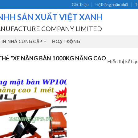
Giới thiệu
Hệ thống phân phối
T
NHH SẢN XUẤT VIỆT XANH
ANUFACTURE COMPANY LIMITED
IN NHÀ CUNG CẤP
HOẠT ĐỘNG
HẺ “XE NÂNG BÀN 1000KG NÂNG CAO
Hiển thị kết q