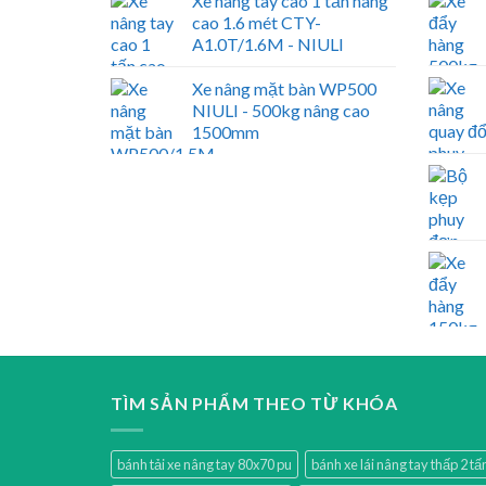
Xe nâng tay cao 1 tấn nâng
cao 1.6 mét CTY-
A1.0T/1.6M - NIULI
Xe nâng mặt bàn WP500
NIULI - 500kg nâng cao
1500mm
TÌM SẢN PHẨM THEO TỪ KHÓA
bánh tải xe nâng tay 80x70 pu
bánh xe lái nâng tay thấp 2 t