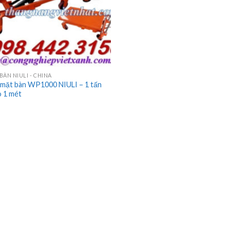
BÀN NIULI - CHINA
 mặt bàn WP1000 NIULI – 1 tấn
o 1 mét