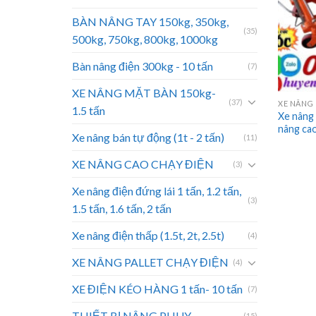
BÀN NÂNG TAY 150kg, 350kg,
(35)
500kg, 750kg, 800kg, 1000kg
Bàn nâng điện 300kg - 10 tấn
(7)
XE NÂNG MẶT BÀN 150kg-
(37)
XE NÂNG 
1.5 tấn
Xe nâng
nâng ca
Xe nâng bán tự động (1t - 2 tấn)
(11)
XE NÂNG CAO CHẠY ĐIỆN
(3)
Xe nâng điện đứng lái 1 tấn, 1.2 tấn,
(3)
1.5 tấn, 1.6 tấn, 2 tấn
Xe nâng điện thấp (1.5t, 2t, 2.5t)
(4)
XE NÂNG PALLET CHẠY ĐIỆN
(4)
XE ĐIỆN KÉO HÀNG 1 tấn- 10 tấn
(7)
THIẾT BỊ NÂNG PHUY
(15)