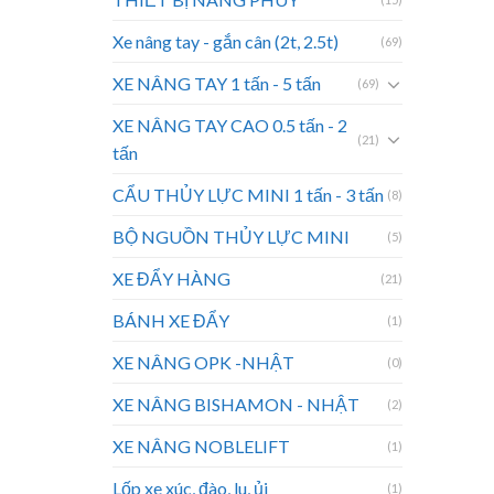
Xe nâng tay - gắn cân (2t, 2.5t)
(69)
XE NÂNG TAY 1 tấn - 5 tấn
(69)
XE NÂNG TAY CAO 0.5 tấn - 2
(21)
tấn
CẨU THỦY LỰC MINI 1 tấn - 3 tấn
(8)
BỘ NGUỒN THỦY LỰC MINI
(5)
XE ĐẨY HÀNG
(21)
BÁNH XE ĐẨY
(1)
XE NÂNG OPK -NHẬT
(0)
XE NÂNG BISHAMON - NHẬT
(2)
XE NÂNG NOBLELIFT
(1)
Lốp xe xúc, đào, lu, ủi
(1)