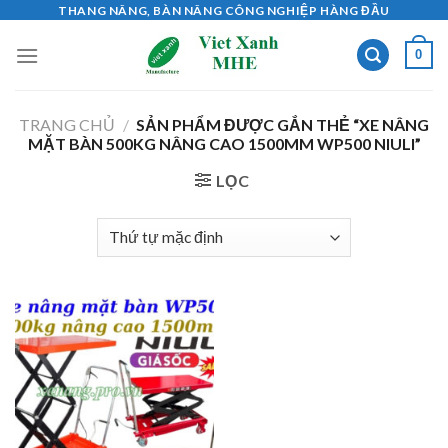
Skip
THANG NÂNG, BÀN NÂNG CÔNG NGHIỆP HÀNG ĐẦU
to
0
content
TRANG CHỦ
/
SẢN PHẨM ĐƯỢC GẮN THẺ “XE NÂNG
MẶT BÀN 500KG NÂNG CAO 1500MM WP500 NIULI”
LỌC