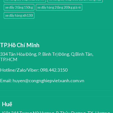
xe đẩy 3 tầng 150kg
xe đẩy hàng 2 tầng 200kg giá rẻ
xe đẩy hàng xth130l
TP.Hồ Chí Minh
334 Tân Hòa Đông, P. Bình Trị Đông, Q.Bình Tân,
TP.HCM
Hotline/Zalo/Viber: 098.442.3150
Email: huyen@congnghiepvietxanh.com.vn
Huế
Kiệt 344 Trưng Nữ Vương, P. Thủy Dương, TX. Hương