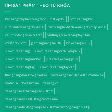
TÌM SẢN PHẨM THEO TỪ KHÓA
bàn nâng thủy lực 350kg cao 1.5 mét wp350
bơm xe nâng bàn
cùm bánh xe nâng tay 70x80
cùm càng lắp bánh xe nâng tay thấp 70x80
cẩu móc động cơ mini 1 tấn
cẩu thủy lực mini bằng tay 1 tấn
cốt lắp tay bơm
giá thang nâng siêu thị
lốp xe nâng 600-9
sửa chữa xe nâng
sửa chữa xe nâng di chuyển phuy
sửa chữa xe nâng mặt bàn
sửa chữa xe nâng phuy
sửa chữa xe nâng tay
sửa chữa xe nâng tay cao
thang nâng đơn 125kg cao 8m
vỏ xe nâng bánh đặc 700-12casumina
vỏ đặc 825-15 casumina
xe nâng 2x
xe nâng bàn 1 tấn nâng cao 950mm
xe nâng bàn wp500 500kg cao 900mm
xe nâng bán tự động nâng cao 2500mm tải trọng nâng 1500kg