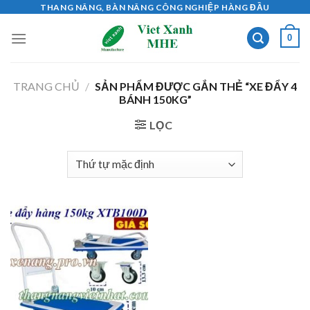
Skip
THANG NÂNG, BÀN NÂNG CÔNG NGHIỆP HÀNG ĐẦU
to
0
content
TRANG CHỦ
/
SẢN PHẨM ĐƯỢC GẮN THẺ “XE ĐẨY 4
BÁNH 150KG”
LỌC