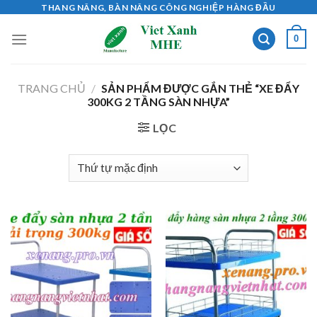
Skip
THANG NÂNG, BÀN NÂNG CÔNG NGHIỆP HÀNG ĐẦU
to
0
content
TRANG CHỦ
/
SẢN PHẨM ĐƯỢC GẮN THẺ “XE ĐẨY
300KG 2 TẦNG SÀN NHỰA”
LỌC