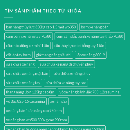
TÌM SẢN PHẨM THEO TỪ KHÓA
bàn nâng thủy lực 350kg cao 1.5 mét wp350
bơm xe nâng bàn
cùm bánh xe nâng tay 70x80
cùm càng lắp bánh xe nâng tay thấp 70x80
cẩu móc động cơ mini 1 tấn
cẩu thủy lực mini bằng tay 1 tấn
cốt lắp tay bơm
giá thang nâng siêu thị
lốp xe nâng 600-9
sửa chữa xe nâng
sửa chữa xe nâng di chuyển phuy
sửa chữa xe nâng mặt bàn
sửa chữa xe nâng phuy
sửa chữa xe nâng tay
sửa chữa xe nâng tay cao
thang nâng đơn 125kg cao 8m
vỏ xe nâng bánh đặc 700-12casumina
vỏ đặc 825-15 casumina
xe nâng 2x
xe nâng bàn 1 tấn nâng cao 950mm
xe nâng bàn wp500 500kg cao 900mm
xe nâng bán tự động nâng cao 2500mm tải trọng nâng 1500kg