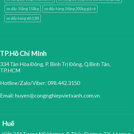
xe đẩy 3 tầng 150kg
xe đẩy hàng 2 tầng 200kg giá rẻ
xe đẩy hàng xth130l
TP.Hồ Chí Minh
334 Tân Hòa Đông, P. Bình Trị Đông, Q.Bình Tân,
TP.HCM
Hotline/Zalo/Viber: 098.442.3150
Email: huyen@congnghiepvietxanh.com.vn
Huế
Kiệt 344 Trưng Nữ Vương, P. Thủy Dương, TX. Hương