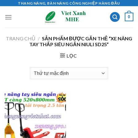
Skip
THANG NÂNG, BÀN NÂNG CÔNG NGHIỆP HÀNG ĐẦU
to
0
content
TRANG CHỦ
/
SẢN PHẨM ĐƯỢC GẮN THẺ “XE NÂNG
TAY THẤP SIÊU NGẮN NIULI SD25”
LỌC