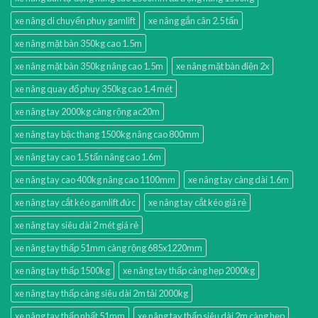
xe nâng di chuyển phuy gamlift
xe nâng gắn cân 2.5 tấn
xe nâng mặt bàn 350kg cao 1.5m
xe nâng mặt bàn 350kg nâng cao 1.5m
xe nâng mặt bàn điện 2x
xe nâng quay đổ phuy 350kg cao 1.4 mét
xe nâng tay 2000kg càng rộng ac20m
xe nâng tay bậc thang 1500kg nâng cao 800mm
xe nâng tay cao 1.5 tấn nâng cao 1.6m
xe nâng tay cao 400kg nâng cao 1100mm
xe nâng tay càng dài 1.6m
xe nâng tay cắt kéo gamlift đức
xe nâng tay cắt kéo giá rẻ
xe nâng tay siêu dài 2 mét giá rẻ
xe nâng tay thấp 51mm càng rộng 685x1220mm
xe nâng tay thấp 1500kg
xe nâng tay thấp càng hẹp 2000kg
xe nâng tay thấp càng siêu dài 2m tải 2000kg
xe nâng tay thấp nhất 51mm
xe nâng tay thấp siêu dài 2m càng hẹp