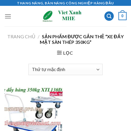
Skip
THANG NÂNG, BÀN NÂNG CÔNG NGHIỆP HÀNG ĐẦU
to
0
content
TRANG CHỦ
/
SẢN PHẨM ĐƯỢC GẮN THẺ “XE ĐẨY
MẶT SÀN THÉP 350KG”
LỌC