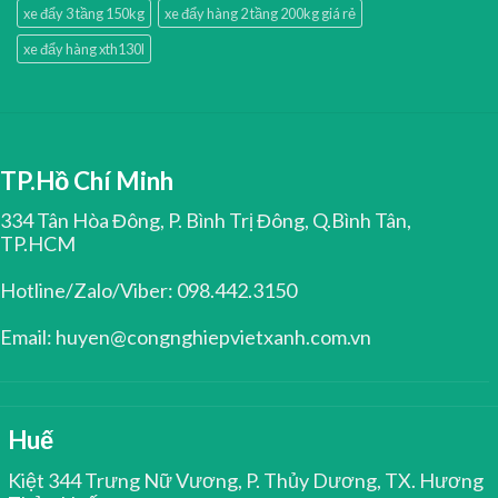
xe đẩy 3 tầng 150kg
xe đẩy hàng 2 tầng 200kg giá rẻ
xe đẩy hàng xth130l
TP.Hồ Chí Minh
334 Tân Hòa Đông, P. Bình Trị Đông, Q.Bình Tân,
TP.HCM
Hotline/Zalo/Viber: 098.442.3150
Email: huyen@congnghiepvietxanh.com.vn
Huế
Kiệt 344 Trưng Nữ Vương, P. Thủy Dương, TX. Hương