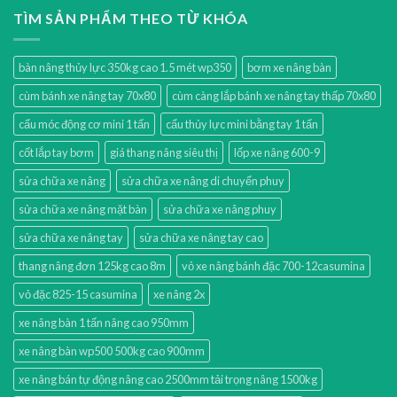
TÌM SẢN PHẨM THEO TỪ KHÓA
bàn nâng thủy lực 350kg cao 1.5 mét wp350
bơm xe nâng bàn
cùm bánh xe nâng tay 70x80
cùm càng lắp bánh xe nâng tay thấp 70x80
cẩu móc động cơ mini 1 tấn
cẩu thủy lực mini bằng tay 1 tấn
cốt lắp tay bơm
giá thang nâng siêu thị
lốp xe nâng 600-9
sửa chữa xe nâng
sửa chữa xe nâng di chuyển phuy
sửa chữa xe nâng mặt bàn
sửa chữa xe nâng phuy
sửa chữa xe nâng tay
sửa chữa xe nâng tay cao
thang nâng đơn 125kg cao 8m
vỏ xe nâng bánh đặc 700-12casumina
vỏ đặc 825-15 casumina
xe nâng 2x
xe nâng bàn 1 tấn nâng cao 950mm
xe nâng bàn wp500 500kg cao 900mm
xe nâng bán tự động nâng cao 2500mm tải trọng nâng 1500kg