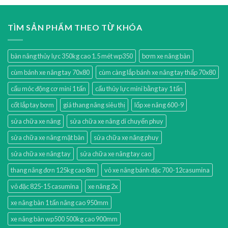
TÌM SẢN PHẨM THEO TỪ KHÓA
bàn nâng thủy lực 350kg cao 1.5 mét wp350
bơm xe nâng bàn
cùm bánh xe nâng tay 70x80
cùm càng lắp bánh xe nâng tay thấp 70x80
cẩu móc động cơ mini 1 tấn
cẩu thủy lực mini bằng tay 1 tấn
cốt lắp tay bơm
giá thang nâng siêu thị
lốp xe nâng 600-9
sửa chữa xe nâng
sửa chữa xe nâng di chuyển phuy
sửa chữa xe nâng mặt bàn
sửa chữa xe nâng phuy
sửa chữa xe nâng tay
sửa chữa xe nâng tay cao
thang nâng đơn 125kg cao 8m
vỏ xe nâng bánh đặc 700-12casumina
vỏ đặc 825-15 casumina
xe nâng 2x
xe nâng bàn 1 tấn nâng cao 950mm
xe nâng bàn wp500 500kg cao 900mm