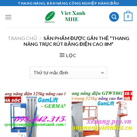
Skip
THANG NÂNG, BÀN NÂNG CÔNG NGHIỆP HÀNG ĐẦU
to
0
content
TRANG CHỦ
/
SẢN PHẨM ĐƯỢC GẮN THẺ “THANG
NÂNG TRỤC RÚT BẰNG ĐIỆN CAO 8M”
LỌC