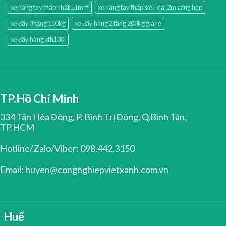
xe nâng tay thấp nhất 51mm
xe nâng tay thấp siêu dài 2m càng hẹp
xe đẩy 3 tầng 150kg
xe đẩy hàng 2 tầng 200kg giá rẻ
xe đẩy hàng xth130l
TP.Hồ Chí Minh
334 Tân Hòa Đông, P. Bình Trị Đông, Q.Bình Tân,
TP.HCM
Hotline/Zalo/Viber: 098.442.3150
Email: huyen@congnghiepvietxanh.com.vn
Huế