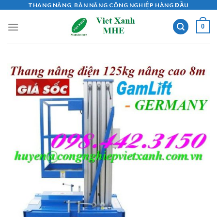
Skip
THANG NÂNG, BÀN NÂNG CÔNG NGHIỆP HÀNG ĐẦU
to
0
content