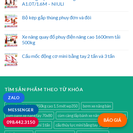
A1.0T/1.6M – NIULI
Bộ kẹp gắp thùng phuy đơn và đôi
Xe nâng quay đổ phuy điện nâng cao 1600mm tải
500kg
Cẩu mốc động cơ mini bằng tay 2 tấn và 3 tấn
TÌM SẢN PHẨM THEO TỪ KHÓA
ZALO
bàn nâng thủy lực 350kg cao 1.5 mét wp350
bơm xe nâng bàn
MESSENGER
cùm bánh xe nâng tay 70x80
cùm càng lắp bánh xe nâng tay thấp 70x80
BÁO GIÁ
098.442.3150
cẩu móc động cơ mini 1 tấn
cẩu thủy lực mini bằng tay 1 tấn