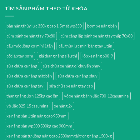
TÌM SẢN PHẨM THEO TỪ KHÓA
bàn nâng thủy lực 350kg cao 1.5 mét wp350
bơm xe nâng bàn
cùm bánh xe nâng tay 70x80
cùm càng lắp bánh xe nâng tay thấp 70x80
cẩu móc động cơ mini 1 tấn
cẩu thủy lực mini bằng tay 1 tấn
cốt lắp tay bơm
giá thang nâng siêu thị
lốp xe nâng 600-9
sửa chữa xe nâng
sửa chữa xe nâng di chuyển phuy
sửa chữa xe nâng mặt bàn
sửa chữa xe nâng phuy
sửa chữa xe nâng tay
sửa chữa xe nâng tay cao
thang nâng đơn 125kg cao 8m
vỏ xe nâng bánh đặc 700-12casumina
vỏ đặc 825-15 casumina
xe nâng 2x
xe nâng bàn 1 tấn nâng cao 950mm
xe nâng bàn wp500 500kg cao 900mm
xe nâng bán tự động nâng cao 2500mm tải trọng nâng 1500kg