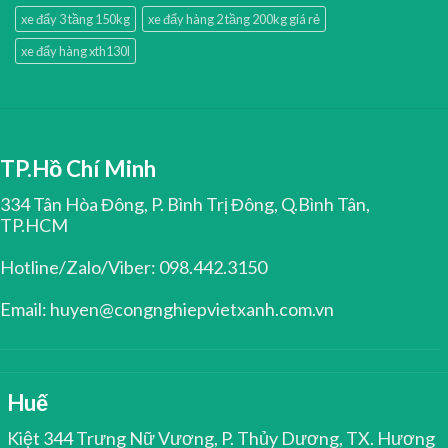
xe đẩy 3 tầng 150kg
xe đẩy hàng 2 tầng 200kg giá rẻ
xe đẩy hàng xth130l
TP.Hồ Chí Minh
334 Tân Hòa Đông, P. Bình Trị Đông, Q.Bình Tân,
TP.HCM
Hotline/Zalo/Viber: 098.442.3150
Email: huyen@congnghiepvietxanh.com.vn
Huế
Kiệt 344 Trưng Nữ Vương, P. Thủy Dương, TX. Hương