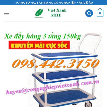
Skip
THANG NÂNG, BÀN NÂNG CÔNG NGHIỆP HÀNG ĐẦU
to
0
content