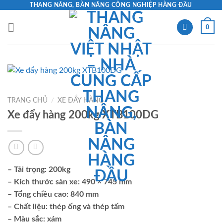
Skip
THANG NÂNG, BÀN NÂNG CÔNG NGHIỆP HÀNG ĐẦU
to
0
content
TRANG CHỦ
/
XE ĐẨY HÀNG
Xe đẩy hàng 200kg XTB100DG
– Tải trọng: 200kg
– Kích thước sàn xe: 490 × 745 mm
– Tổng chiều cao: 840 mm
– Chất liệu: thép ống và thép tấm
– Màu sắc: xám