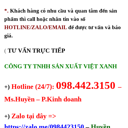
*.
Khách hàng có nhu cầu và quan tâm đến sản
phẩm thì call hoặc nhắn tin vào số
HOTLINE/ZALO/EMAIL
để được tư vấn và báo
giá.
TƯ VẤN TRỰC TIẾP
(
CÔNG TY TNHH SẢN XUẤT VIỆT XANH
098.442.3150
Hotline (24/7):
–
+)
Ms.Huyền – P.Kinh doanh
Zalo tại đây =>
+)
https://zalo.me/0984423150
–
Huyền