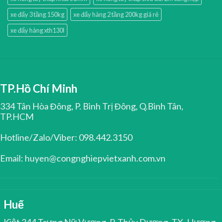
xe đẩy 3 tầng 150kg
xe đẩy hàng 2 tầng 200kg giá rẻ
xe đẩy hàng xth130l
TP.Hồ Chí Minh
334 Tân Hòa Đông, P. Bình Trị Đông, Q.Bình Tân,
TP.HCM
Hotline/Zalo/Viber: 098.442.3150
Email: huyen@congnghiepvietxanh.com.vn
Huế
Kiệt 344 Trưng Nữ Vương, P. Thủy Dương, TX. Hương