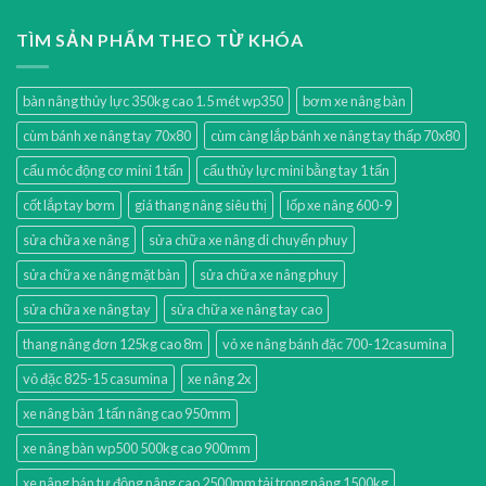
TÌM SẢN PHẨM THEO TỪ KHÓA
bàn nâng thủy lực 350kg cao 1.5 mét wp350
bơm xe nâng bàn
cùm bánh xe nâng tay 70x80
cùm càng lắp bánh xe nâng tay thấp 70x80
cẩu móc động cơ mini 1 tấn
cẩu thủy lực mini bằng tay 1 tấn
cốt lắp tay bơm
giá thang nâng siêu thị
lốp xe nâng 600-9
sửa chữa xe nâng
sửa chữa xe nâng di chuyển phuy
sửa chữa xe nâng mặt bàn
sửa chữa xe nâng phuy
sửa chữa xe nâng tay
sửa chữa xe nâng tay cao
thang nâng đơn 125kg cao 8m
vỏ xe nâng bánh đặc 700-12casumina
vỏ đặc 825-15 casumina
xe nâng 2x
xe nâng bàn 1 tấn nâng cao 950mm
xe nâng bàn wp500 500kg cao 900mm
xe nâng bán tự động nâng cao 2500mm tải trọng nâng 1500kg