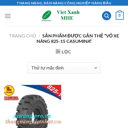
Skip
THANG NÂNG, BÀN NÂNG CÔNG NGHIỆP HÀNG ĐẦU
to
0
content
TRANG CHỦ
/
SẢN PHẨM ĐƯỢC GẮN THẺ “VỎ XE
NÂNG 825-15 CASUMINA”
LỌC