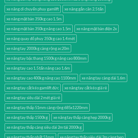
xe nâng di chuyển phuy gamlift
xe nâng gắn cân 2.5 tấn
xe nâng mặt bàn 350kg cao 1.5m
xe nâng mặt bàn 350kg nâng cao 1.5m
xe nâng mặt bàn điện 2x
xe nâng quay đổ phuy 350kg cao 1.4 mét
xe nâng tay 2000kg càng rộng ac20m
xe nâng tay bậc thang 1500kg nâng cao 800mm
xe nâng tay cao 1.5 tấn nâng cao 1.6m
xe nâng tay cao 400kg nâng cao 1100mm
xe nâng tay càng dài 1.6m
xe nâng tay cắt kéo gamlift đức
xe nâng tay cắt kéo giá rẻ
xe nâng tay siêu dài 2 mét giá rẻ
xe nâng tay thấp 51mm càng rộng 685x1220mm
xe nâng tay thấp 1500kg
xe nâng tay thấp càng hẹp 2000kg
xe nâng tay thấp càng siêu dài 2m tải 2000kg
xe nâng tay thấp nhất 51mm
xe nâng tay thấp siêu dài 2m càng hẹp