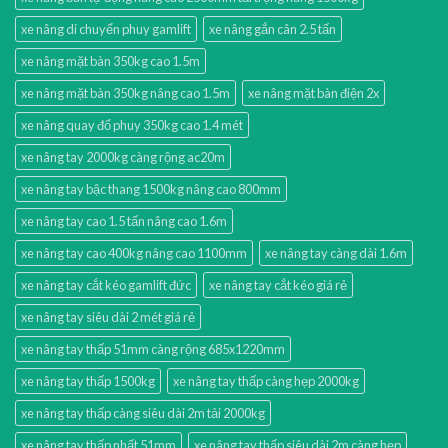
xe nâng di chuyển phuy gamlift
xe nâng gắn cân 2.5 tấn
xe nâng mặt bàn 350kg cao 1.5m
xe nâng mặt bàn 350kg nâng cao 1.5m
xe nâng mặt bàn điện 2x
xe nâng quay đổ phuy 350kg cao 1.4 mét
xe nâng tay 2000kg càng rộng ac20m
xe nâng tay bậc thang 1500kg nâng cao 800mm
xe nâng tay cao 1.5 tấn nâng cao 1.6m
xe nâng tay cao 400kg nâng cao 1100mm
xe nâng tay càng dài 1.6m
xe nâng tay cắt kéo gamlift đức
xe nâng tay cắt kéo giá rẻ
xe nâng tay siêu dài 2 mét giá rẻ
xe nâng tay thấp 51mm càng rộng 685x1220mm
xe nâng tay thấp 1500kg
xe nâng tay thấp càng hẹp 2000kg
xe nâng tay thấp càng siêu dài 2m tải 2000kg
xe nâng tay thấp nhất 51mm
xe nâng tay thấp siêu dài 2m càng hẹp