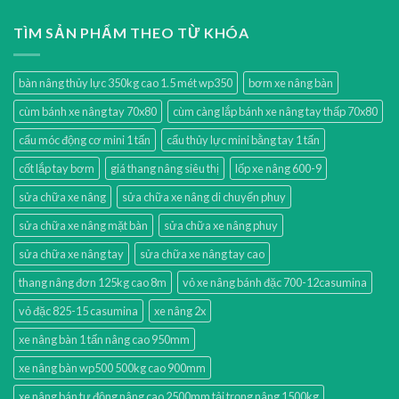
TÌM SẢN PHẨM THEO TỪ KHÓA
bàn nâng thủy lực 350kg cao 1.5 mét wp350
bơm xe nâng bàn
cùm bánh xe nâng tay 70x80
cùm càng lắp bánh xe nâng tay thấp 70x80
cẩu móc động cơ mini 1 tấn
cẩu thủy lực mini bằng tay 1 tấn
cốt lắp tay bơm
giá thang nâng siêu thị
lốp xe nâng 600-9
sửa chữa xe nâng
sửa chữa xe nâng di chuyển phuy
sửa chữa xe nâng mặt bàn
sửa chữa xe nâng phuy
sửa chữa xe nâng tay
sửa chữa xe nâng tay cao
thang nâng đơn 125kg cao 8m
vỏ xe nâng bánh đặc 700-12casumina
vỏ đặc 825-15 casumina
xe nâng 2x
xe nâng bàn 1 tấn nâng cao 950mm
xe nâng bàn wp500 500kg cao 900mm
xe nâng bán tự động nâng cao 2500mm tải trọng nâng 1500kg