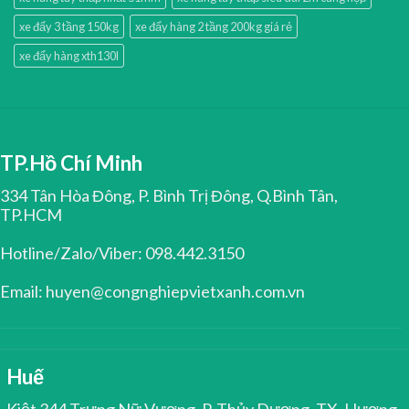
xe đẩy 3 tầng 150kg
xe đẩy hàng 2 tầng 200kg giá rẻ
xe đẩy hàng xth130l
TP.Hồ Chí Minh
334 Tân Hòa Đông, P. Bình Trị Đông, Q.Bình Tân,
TP.HCM
Hotline/Zalo/Viber: 098.442.3150
Email: huyen@congnghiepvietxanh.com.vn
Huế
Kiệt 344 Trưng Nữ Vương, P. Thủy Dương, TX. Hương