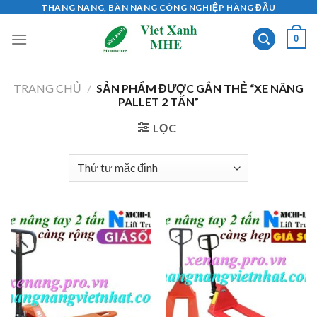
Skip
THANG NÂNG, BÀN NÂNG CÔNG NGHIỆP HÀNG ĐẦU
to
0
content
TRANG CHỦ
/
SẢN PHẨM ĐƯỢC GẮN THẺ “XE NÂNG
PALLET 2 TẤN”
LỌC