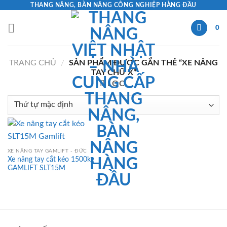
Skip
THANG NÂNG, BÀN NÂNG CÔNG NGHIỆP HÀNG ĐẦU
to
0
content
TRANG CHỦ
/
SẢN PHẨM ĐƯỢC GẮN THẺ “XE NÂNG
TAY CHỮ X”
LỌC
XE NÂNG TAY GAMLIFT - ĐỨC
Xe nâng tay cắt kéo 1500kg
GAMLIFT SLT15M