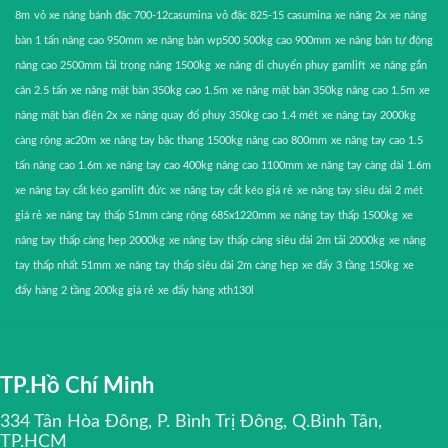
8m
vỏ xe nâng bánh đặc 700-12casumina
vỏ đặc 825-15 casumina
xe nâng 2x
xe nâng
bàn 1 tấn nâng cao 950mm
xe nâng bàn wp500 500kg cao 900mm
xe nâng bán tự động
nâng cao 2500mm tải trọng nâng 1500kg
xe nâng di chuyển phuy gamlift
xe nâng gắn
cân 2.5 tấn
xe nâng mặt bàn 350kg cao 1.5m
xe nâng mặt bàn 350kg nâng cao 1.5m
xe
nâng mặt bàn điện 2x
xe nâng quay đổ phuy 350kg cao 1.4 mét
xe nâng tay 2000kg
càng rộng ac20m
xe nâng tay bậc thang 1500kg nâng cao 800mm
xe nâng tay cao 1.5
tấn nâng cao 1.6m
xe nâng tay cao 400kg nâng cao 1100mm
xe nâng tay càng dài 1.6m
xe nâng tay cắt kéo gamlift đức
xe nâng tay cắt kéo giá rẻ
xe nâng tay siêu dài 2 mét
giá rẻ
xe nâng tay thấp 51mm càng rộng 685x1220mm
xe nâng tay thấp 1500kg
xe
nâng tay thấp càng hẹp 2000kg
xe nâng tay thấp càng siêu dài 2m tải 2000kg
xe nâng
tay thấp nhất 51mm
xe nâng tay thấp siêu dài 2m càng hẹp
xe đẩy 3 tầng 150kg
xe
đẩy hàng 2 tầng 200kg giá rẻ
xe đẩy hàng xth130l
TP.Hồ Chí Minh
334 Tân Hòa Đông, P. Bình Trị Đông, Q.Bình Tân,
TP.HCM