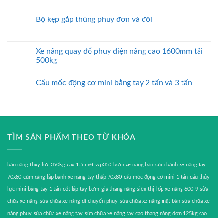
Bộ kẹp gắp thùng phuy đơn và đôi
Xe nâng quay đổ phuy điện nâng cao 1600mm tải
500kg
Cẩu mốc động cơ mini bằng tay 2 tấn và 3 tấn
TÌM SẢN PHẨM THEO TỪ KHÓA
bàn nâng thủy lực 350kg cao 1.5 mét wp350
bơm xe nâng bàn
cùm bánh xe nâng tay
70x80
cùm càng lắp bánh xe nâng tay thấp 70x80
cẩu móc động cơ mini 1 tấn
cẩu thủy
lực mini bằng tay 1 tấn
cốt lắp tay bơm
giá thang nâng siêu thị
lốp xe nâng 600-9
sửa
chữa xe nâng
sửa chữa xe nâng di chuyển phuy
sửa chữa xe nâng mặt bàn
sửa chữa xe
nâng phuy
sửa chữa xe nâng tay
sửa chữa xe nâng tay cao
thang nâng đơn 125kg cao