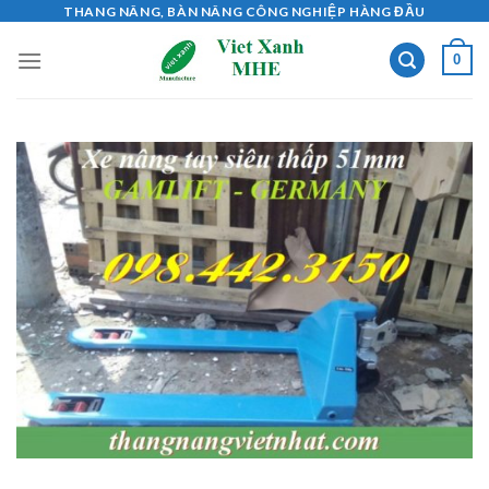
Skip
THANG NÂNG, BÀN NÂNG CÔNG NGHIỆP HÀNG ĐẦU
to
0
content