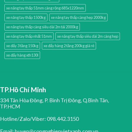
xe nâng tay thấp 51mm càng rộng 685x1220mm
xe nâng tay thấp 1500kg
xe nâng tay thấp càng hẹp 2000kg
xe nâng tay thấp càng siêu dài 2m tải 2000kg
xe nâng tay thấp nhất 51mm
xe nâng tay thấp siêu dài 2m càng hẹp
xe đẩy 3 tầng 150kg
xe đẩy hàng 2 tầng 200kg giá rẻ
xe đẩy hàng xth130l
TP.Hồ Chí Minh
334 Tân Hòa Đông, P. Bình Trị Đông, Q.Bình Tân,
TP.HCM
Hotline/Zalo/Viber: 098.442.3150
Email: huyen@congnghiepvietxanh.com.vn