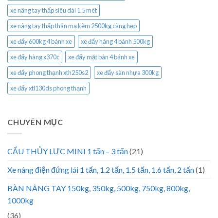
xe nâng tay thấp siêu dài 1.5 mét
xe nâng tay thấp thân mạ kẽm 2500kg càng hẹp
xe đẩy 600kg 4 bánh xe
xe đẩy hàng 4 bánh 500kg
xe đẩy hàng x370c
xe đẩy mặt bàn 4 bánh xe
xe đẩy phong thạnh xth250s2
xe đẩy sàn nhựa 300kg
xe đẩy xtl130ds phong thạnh
CHUYÊN MỤC
CẨU THỦY LỰC MINI 1 tấn – 3 tấn
(21)
Xe nâng điện đứng lái 1 tấn, 1.2 tấn, 1.5 tấn, 1.6 tấn, 2 tấn
(1)
BÀN NÂNG TAY 150kg, 350kg, 500kg, 750kg, 800kg,
1000kg
(36)