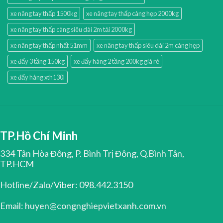
xe nâng tay thấp 1500kg
xe nâng tay thấp càng hẹp 2000kg
xe nâng tay thấp càng siêu dài 2m tải 2000kg
xe nâng tay thấp nhất 51mm
xe nâng tay thấp siêu dài 2m càng hẹp
xe đẩy 3 tầng 150kg
xe đẩy hàng 2 tầng 200kg giá rẻ
xe đẩy hàng xth130l
TP.Hồ Chí Minh
334 Tân Hòa Đông, P. Bình Trị Đông, Q.Bình Tân,
TP.HCM
Hotline/Zalo/Viber: 098.442.3150
Email: huyen@congnghiepvietxanh.com.vn