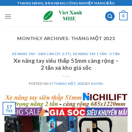
Skip
THANG NÂNG, BÀN NÂNG CÔNG NGHIỆP HÀNG ĐẦU
to
0
content
MONTHLY ARCHIVES:
THÁNG MỘT 2023
XE NÂNG TAY - GẮN CÂN (2T, 2.5T)
,
XE NÂNG TAY 1 TẤN - 5 TẤN
Xe nâng tay siêu thấp 51mm càng rộng –
2 tấn xả kho giá sốc
POSTED ON
17 THÁNG MỘT, 2023
BY
HUYEN
17
Th1