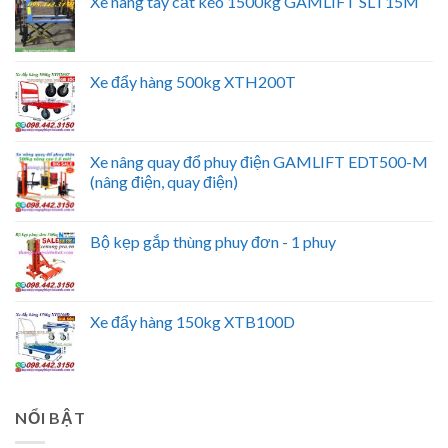
Xe nâng tay cắt kéo 1500kg GAMLIFT SLT15M
Xe đẩy hàng 500kg XTH200T
Xe nâng quay đổ phuy điện GAMLIFT EDT500-M
(nâng điện, quay điện)
Bộ kẹp gắp thùng phuy đơn - 1 phuy
Xe đẩy hàng 150kg XTB100D
NỔI BẬT