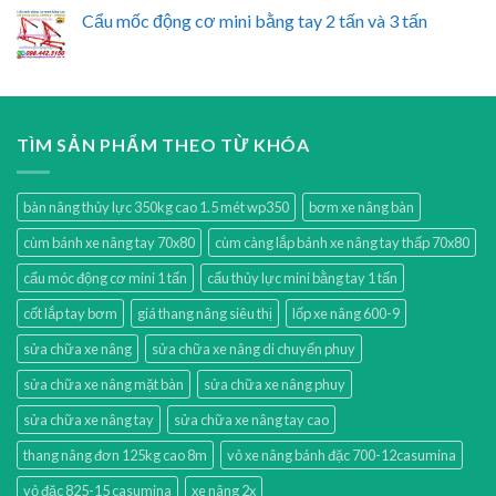
Cẩu mốc động cơ mini bằng tay 2 tấn và 3 tấn
TÌM SẢN PHẨM THEO TỪ KHÓA
bàn nâng thủy lực 350kg cao 1.5 mét wp350
bơm xe nâng bàn
cùm bánh xe nâng tay 70x80
cùm càng lắp bánh xe nâng tay thấp 70x80
cẩu móc động cơ mini 1 tấn
cẩu thủy lực mini bằng tay 1 tấn
cốt lắp tay bơm
giá thang nâng siêu thị
lốp xe nâng 600-9
sửa chữa xe nâng
sửa chữa xe nâng di chuyển phuy
sửa chữa xe nâng mặt bàn
sửa chữa xe nâng phuy
sửa chữa xe nâng tay
sửa chữa xe nâng tay cao
thang nâng đơn 125kg cao 8m
vỏ xe nâng bánh đặc 700-12casumina
vỏ đặc 825-15 casumina
xe nâng 2x