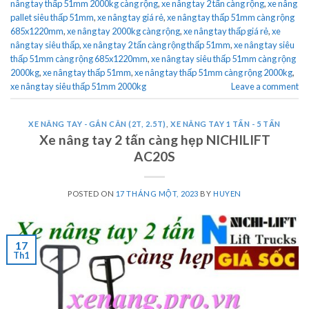
nâng tay thấp 51mm 2000kg càng rộng
,
xe nâng tay 2 tấn càng rộng
,
xe nâng
pallet siêu thấp 51mm
,
xe nâng tay giá rẻ
,
xe nâng tay thấp 51mm càng rộng
685x1220mm
,
xe nâng tay 2000kg càng rộng
,
xe nâng tay thấp giá rẻ
,
xe
nâng tay siêu thấp
,
xe nâng tay 2 tấn càng rộng thấp 51mm
,
xe nâng tay siêu
thấp 51mm càng rộng 685x1220mm
,
xe nâng tay siêu thấp 51mm càng rộng
2000kg
,
xe nâng tay thấp 51mm
,
xe nâng tay thấp 51mm càng rộng 2000kg
,
xe nâng tay siêu thấp 51mm 2000kg
Leave a comment
XE NÂNG TAY - GẮN CÂN (2T, 2.5T)
,
XE NÂNG TAY 1 TẤN - 5 TẤN
Xe nâng tay 2 tấn càng hẹp NICHILIFT
AC20S
POSTED ON
17 THÁNG MỘT, 2023
BY
HUYEN
17
Th1