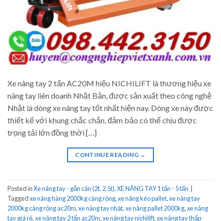
Xe nâng tay 2 tấn AC20M hiệu NICHILIFT là thương hiệu xe
nâng tay liên doanh Nhật Bản, được sản xuất theo công nghệ
Nhật là dòng xe nâng tay tốt nhất hiện nay. Dòng xe này được
thiết kế với khung chắc chắn, đảm bảo có thể chịu được
trọng tải lớn đồng thời […]
CONTINUE READING
→
Posted in
Xe nâng tay - gắn cân (2t, 2.5t)
,
XE NÂNG TAY 1 tấn - 5 tấn
|
Tagged
xe nâng hàng 2000kg càng rộng
,
xe nâng kéo pallet
,
xe nâng tay
2000kg càng rộng ac20m
,
xe nâng tay nhật
,
xe nâng pallet 2000kg
,
xe nâng
tay giá rẻ
,
xe nâng tay 2 tấn ac20m
,
xe nâng tay nichilift
,
xe nâng tay thấp