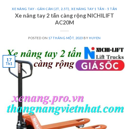
XE NÂNG TAY - GẮN CÂN (2T, 2.5T)
,
XE NÂNG TAY 1 TẤN - 5 TẤN
Xe nâng tay 2 tấn càng rộng NICHILIFT
AC20M
POSTED ON
17 THÁNG MỘT, 2023
BY
HUYEN
17
Th1