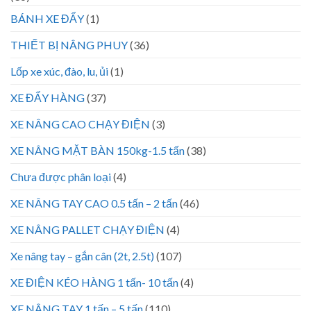
BÁNH XE ĐẨY
(1)
THIẾT BỊ NÂNG PHUY
(36)
Lốp xe xúc, đào, lu, ủi
(1)
XE ĐẨY HÀNG
(37)
XE NÂNG CAO CHẠY ĐIỆN
(3)
XE NÂNG MẶT BÀN 150kg-1.5 tấn
(38)
Chưa được phân loại
(4)
XE NÂNG TAY CAO 0.5 tấn – 2 tấn
(46)
XE NÂNG PALLET CHẠY ĐIỆN
(4)
Xe nâng tay – gắn cân (2t, 2.5t)
(107)
XE ĐIỆN KÉO HÀNG 1 tấn- 10 tấn
(4)
XE NÂNG TAY 1 tấn – 5 tấn
(110)