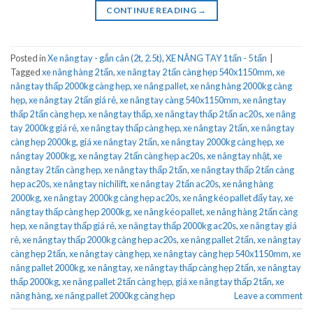
CONTINUE READING
→
Posted in
Xe nâng tay - gắn cân (2t, 2.5t)
,
XE NÂNG TAY 1 tấn - 5 tấn
|
Tagged
xe nâng hàng 2 tấn
,
xe nâng tay 2 tấn càng hẹp 540x1150mm
,
xe
nâng tay thấp 2000kg càng hẹp
,
xe nâng pallet
,
xe nâng hàng 2000kg càng
hẹp
,
xe nâng tay 2 tấn giá rẻ
,
xe nâng tay càng 540x1150mm
,
xe nâng tay
thấp 2 tấn càng hẹp
,
xe nâng tay thấp
,
xe nâng tay thấp 2 tấn ac20s
,
xe nâng
tay 2000kg giá rẻ
,
xe nâng tay thấp càng hẹp
,
xe nâng tay 2 tấn
,
xe nâng tay
càng hẹp 2000kg
,
giá xe nâng tay 2 tấn
,
xe nâng tay 2000kg càng hẹp
,
xe
nâng tay 2000kg
,
xe nâng tay 2 tấn càng hẹp ac20s
,
xe nâng tay nhật
,
xe
nâng tay 2 tấn càng hẹp
,
xe nâng tay thấp 2 tấn
,
xe nâng tay thấp 2 tấn càng
hẹp ac20s
,
xe nâng tay nichilift
,
xe nâng tay 2 tấn ac20s
,
xe nâng hàng
2000kg
,
xe nâng tay 2000kg càng hẹp ac20s
,
xe nâng kéo pallet đẩy tay
,
xe
nâng tay thấp càng hẹp 2000kg
,
xe nâng kéo pallet
,
xe nâng hàng 2 tấn càng
hẹp
,
xe nâng tay thấp giá rẻ
,
xe nâng tay thấp 2000kg ac20s
,
xe nâng tay giá
rẻ
,
xe nâng tay thấp 2000kg càng hẹp ac20s
,
xe nâng pallet 2 tấn
,
xe nâng tay
càng hẹp 2 tấn
,
xe nâng tay càng hẹp
,
xe nâng tay càng hẹp 540x1150mm
,
xe
nâng pallet 2000kg
,
xe nâng tay
,
xe nâng tay thấp càng hẹp 2 tấn
,
xe nâng tay
thấp 2000kg
,
xe nâng pallet 2 tấn càng hẹp
,
giá xe nâng tay thấp 2 tấn
,
xe
nâng hàng
,
xe nâng pallet 2000kg càng hẹp
Leave a comment