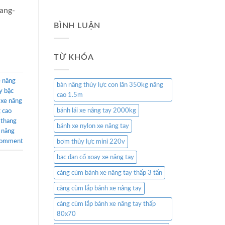
nang-
BÌNH LUẬN
TỪ KHÓA
e nâng
bàn nâng thủy lực con lăn 350kg nâng
y bậc
cao 1.5m
,
xe nâng
bánh lái xe nâng tay 2000kg
g cao
 thang
bánh xe nylon xe nâng tay
 nâng
comment
bơm thủy lực mini 220v
bạc đạn cổ xoay xe nâng tay
càng cùm bánh xe nâng tay thấp 3 tấn
càng cùm lắp bánh xe nâng tay
càng cùm lắp bánh xe nâng tay thấp
80x70