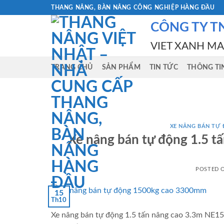
Skip
THANG NÂNG, BÀN NÂNG CÔNG NGHIỆP HÀNG ĐẦU
to
CÔNG TY T
content
VIET XANH M
TRANG CHỦ
SẢN PHẨM
TIN TỨC
THÔNG TI
XE NÂNG BÁN TỰ Đ
Xe nâng bán tự động 1.5 t
POSTED 
15
Th10
Xe nâng bán tự động 1.5 tấn nâng cao 3.3m NE15