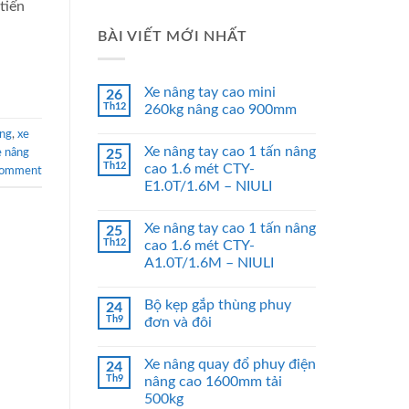
tiến
BÀI VIẾT MỚI NHẤT
Xe nâng tay cao mini
26
Th12
260kg nâng cao 900mm
ộng
,
xe
Xe nâng tay cao 1 tấn nâng
e nâng
25
Th12
cao 1.6 mét CTY-
comment
E1.0T/1.6M – NIULI
Xe nâng tay cao 1 tấn nâng
25
Th12
cao 1.6 mét CTY-
A1.0T/1.6M – NIULI
Bộ kẹp gắp thùng phuy
24
Th9
đơn và đôi
Xe nâng quay đổ phuy điện
24
Th9
nâng cao 1600mm tải
500kg