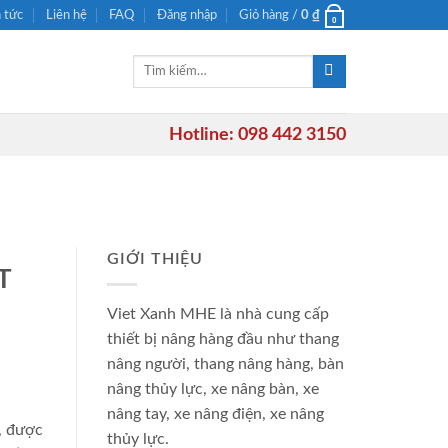
n tức
Liên hệ
FAQ
Đăng nhập
Giỏ hàng /
0
₫
0
Tìm
kiếm:
Hotline: 098 442 3150
GIỚI THIỆU
T
Viet Xanh MHE là nhà cung cấp
thiết bị nâng hàng đầu như thang
nâng người, thang nâng hàng, bàn
nâng thủy lực, xe nâng bàn, xe
nâng tay, xe nâng điện, xe nâng
, được
thủy lực.