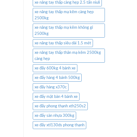
xe nâng tay thấp càng hẹp 2.5 tấn niuli
xe nâng tay thấp mạ kẽm càng hẹp
2500kg
xe nâng tay thấp mạ kẽm không gỉ
2500kg
xe nâng tay thấp siêu dài 1.5 mét
xe nâng tay thấp thân mạ kẽm 2500kg
càng hẹp
xe đẩy 600kg 4 bánh xe
xe đẩy hàng 4 bánh 500kg
xe đẩy hàng x370c
xe đẩy mặt bàn 4 bánh xe
xe đẩy phong thạnh xth250s2
xe đẩy sàn nhựa 300kg
xe đẩy xtl130ds phong thạnh