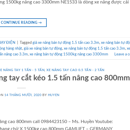
động 1500kg nâng cao 3300mm NE1533 là dòng xe nâng được cải 
CONTINUE READING
→
ẠY ĐIỆN
|
Tagged
giá xe nâng bán tự động 1.5 tấn cao 3.3m
,
xe nâng bán tự đ
ộng hàng nhật
,
giá xe nâng bán tự động
,
xe nâng bán tự động 1.5 tấn cao 3.3m
,
x
tấn nâng cao 3.3m
,
xe nâng bán tự động 1500kg nâng cao 3300mm
Leave a 
E NÂNG TAY 1 TẤN - 5 TẤN
,
XE NÂNG TAY CAO 0.5 TẤN - 2 TẤN
g tay cắt kéo 1.5 tấn nâng cao 800mm
ON
14 THÁNG MƯỜI, 2020
BY
HUYEN
 nâng cao 800mm call 0984423150 – Ms. Huyền Youtube:
ậc thang chữ X 1500kg cao 800mm GAMLIFT – GERMANY