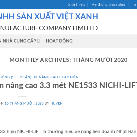
Giới thiệu
Hệ thống phân phối
Ti
NHH SẢN XUẤT VIỆT XANH
ANUFACTURE COMPANY LIMITED
N NHÀ CUNG CẤP
HOẠT ĐỘNG
MONTHLY ARCHIVES:
THÁNG MƯỜI 2020
ỘNG (1T - 2 TẤN)
,
XE NÂNG CAO CHẠY ĐIỆN
ấn nâng cao 3.3 mét NE1533 NICHI-LIF
ON
15 THÁNG MƯỜI, 2020
BY
HUYEN
33 hiệu NICHI-LIFT là thương hiệu xe nâng liên doanh Nhật Bản