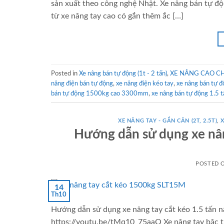
sản xuất theo công nghệ Nhật. Xe nâng bán tự 
từ xe nâng tay cao có gắn thêm ắc […]
Posted in
Xe nâng bán tự động (1t - 2 tấn)
,
XE NÂNG CAO CH
nâng điện bán tự động
,
xe nâng điện kéo tay
,
xe nâng bán tự đ
bán tự động 1500kg cao 3300mm
,
xe nâng bán tự động 1.5 
XE NÂNG TAY - GẮN CÂN (2T, 2.5T)
,
X
Hướng dẫn sử dụng xe nân
POSTED 
14
Th10
Hướng dẫn sử dụng xe nâng tay cắt kéo 1.5 tấn
https://youtu.be/tMq10_75aaQ Xe nâng tay b