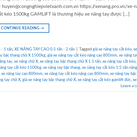
: huyen@congnghiepvietxanh.com.vn https://xenang.pro.vn/xe-
ắt kéo 1500kg GAMLIFT là thương hiệu xe nâng tay được […]
CONTINUE READING
→
- 5 tấn
,
XE NÂNG TAY CAO 0.5 tấn - 2 tấn
|
Tagged
giá xe nâng tay cắt kéo
,
x
ay bậc thang chữ X 1500kg
,
giá xe nâng tay cắt kéo nâng cao 800mm
,
xe nâng ta
âng tay
,
xe nâng chữ X
,
xe nâng tay bậc thang chữ X 1.5 tấn
,
xe nâng tay cắt kéo
nâng tay cắt kéo 1500kg
,
xe nâng tay bậc thang
,
xe nâng tay cắt kéo 1.5 tấn nân
,
xe nâng tay cao 800mm
,
xe nâng tay cắt kéo nâng cao 800mm
,
xe nâng tay bậc
ng tay chữ X
,
giá xe nâng tay bậc thang chữ X
,
xe nâng tay cắt kéo gamlift đức
,
xe
Leave a 