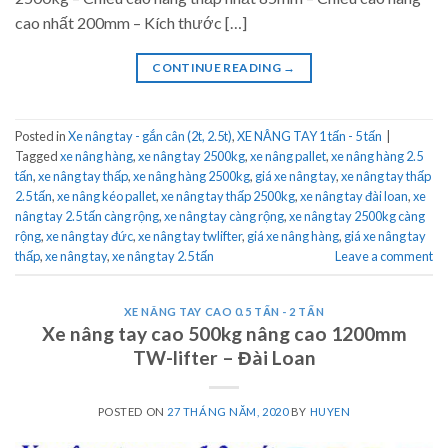
cao nhất 200mm – Kích thước […]
CONTINUE READING
→
Posted in
Xe nâng tay - gắn cân (2t, 2.5t)
,
XE NÂNG TAY 1 tấn - 5 tấn
|
Tagged
xe nâng hàng
,
xe nâng tay 2500kg
,
xe nâng pallet
,
xe nâng hàng 2.5
tấn
,
xe nâng tay thấp
,
xe nâng hàng 2500kg
,
giá xe nâng tay
,
xe nâng tay thấp
2.5 tấn
,
xe nâng kéo pallet
,
xe nâng tay thấp 2500kg
,
xe nâng tay đài loan
,
xe
nâng tay 2.5 tấn càng rộng
,
xe nâng tay càng rộng
,
xe nâng tay 2500kg càng
rộng
,
xe nâng tay đức
,
xe nâng tay twlifter
,
giá xe nâng hàng
,
giá xe nâng tay
thấp
,
xe nâng tay
,
xe nâng tay 2.5 tấn
Leave a comment
XE NÂNG TAY CAO 0.5 TẤN - 2 TẤN
Xe nâng tay cao 500kg nâng cao 1200mm
TW-lifter – Đài Loan
POSTED ON
27 THÁNG NĂM, 2020
BY
HUYEN