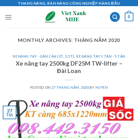
Skip
THANG NÂNG, BÀN NÂNG CÔNG NGHIỆP HÀNG ĐẦU
to
0
content
MONTHLY ARCHIVES:
THÁNG NĂM 2020
XE NÂNG TAY - GẮN CÂN (2T, 2.5T)
,
XE NÂNG TAY 1 TẤN - 5 TẤN
Xe nâng tay 2500kg DF25M TW-lifter –
Đài Loan
POSTED ON
27 THÁNG NĂM, 2020
BY
HUYEN
27
Th5