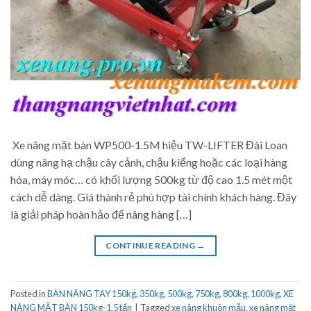
Xe nâng mặt bàn WP500-1.5M hiệu TW-LIFTER Đài Loan
dùng nâng hạ chậu cây cảnh, chậu kiểng hoặc các loại hàng
hóa, máy móc… có khối lượng 500kg từ độ cao 1.5 mét một
cách dễ dàng. Giá thành rẻ phù hợp tài chính khách hàng. Đây
là giải pháp hoàn hảo để nâng hàng […]
CONTINUE READING
→
Posted in
BÀN NÂNG TAY 150kg, 350kg, 500kg, 750kg, 800kg, 1000kg
,
XE
NÂNG MẶT BÀN 150kg-1.5 tấn
|
Tagged
xe nâng khuôn mẫu
,
xe nâng mặt