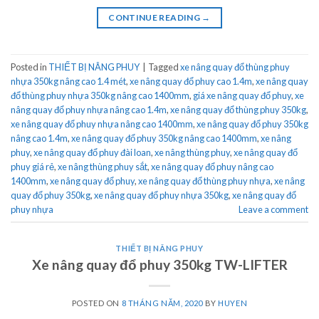
CONTINUE READING
→
Posted in
THIẾT BỊ NÂNG PHUY
|
Tagged
xe nâng quay đổ thùng phuy
nhựa 350kg nâng cao 1.4 mét
,
xe nâng quay đổ phuy cao 1.4m
,
xe nâng quay
đổ thùng phuy nhựa 350kg nâng cao 1400mm
,
giá xe nâng quay đổ phuy
,
xe
nâng quay đổ phuy nhựa nâng cao 1.4m
,
xe nâng quay đổ thùng phuy 350kg
,
xe nâng quay đổ phuy nhựa nâng cao 1400mm
,
xe nâng quay đổ phuy 350kg
nâng cao 1.4m
,
xe nâng quay đổ phuy 350kg nâng cao 1400mm
,
xe nâng
phuy
,
xe nâng quay đổ phuy đài loan
,
xe nâng thùng phuy
,
xe nâng quay đổ
phuy giá rẻ
,
xe nâng thùng phuy sắt
,
xe nâng quay đổ phuy nâng cao
1400mm
,
xe nâng quay đổ phuy
,
xe nâng quay đổ thùng phuy nhựa
,
xe nâng
quay đổ phuy 350kg
,
xe nâng quay đổ phuy nhựa 350kg
,
xe nâng quay đổ
phuy nhựa
Leave a comment
THIẾT BỊ NÂNG PHUY
Xe nâng quay đổ phuy 350kg TW-LIFTER
POSTED ON
8 THÁNG NĂM, 2020
BY
HUYEN