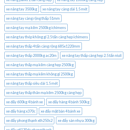
xe nâng tay 3500kg
xe nâng tay càng dài 1.5 mét
xe nâng tay càng rộng thấp 51mm
xe nâng tay mạ kẽm 2500kg ichimens
xe nâng tay thép không gỉ 2.5 tấn càng hẹp ichimens
xe nâng tay thấp 4 tấn càng rộng 685x1220mm
xe nâng tay thấp 2000kg ac20m
xe nâng tay thấp càng hẹp 2.5 tấn niuli
xe nâng tay thấp mạ kẽm càng hẹp 2500kg
xe nâng tay thấp mạ kẽm không gỉ 2500kg
xe nâng tay thấp siêu dài 1.5 mét
xe nâng tay thấp thân mạ kẽm 2500kg càng hẹp
xe đẩy 600kg 4 bánh xe
xe đẩy hàng 4 bánh 500kg
xe đẩy hàng x370c
xe đẩy mặt bàn 4 bánh xe
xe đẩy phong thạnh xth250s2
xe đẩy sàn nhựa 300kg
xe đẩy xtl130ds phong thạnh