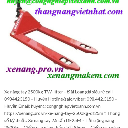
Xe nâng tay 2500kg TW-lifter – Đài Loan giá siêu rẻ call
0984423150 – Huyền Hotline/zalo/viber: 098.442.3150 –
Huyền Email: huyen@congnghiepvietxanh.com.vn
https://xenang.pro.vn/xe-nang-tay-2500kg-df25m *. Thông
số kỹ thuật: Xe nâng tay 2.5 tấn DF25M – Tải trọng nâng
2500kg – Chiều cao nâng thấp nhất 85mm – Chiều cao nâng