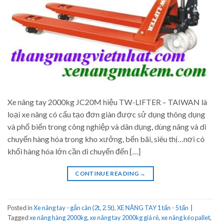
Xe nâng tay 2000kg JC20M hiệu TW-LIFTER – TAIWAN là
loại xe nâng có cấu tạo đơn giàn được sử dụng thông dụng
và phổ biến trong công nghiệp và dân dụng, dùng nâng và di
chuyển hàng hóa trong kho xưởng, bến bãi, siêu thị…nơi có
khối hàng hóa lớn cần di chuyển đến […]
CONTINUE READING
→
Posted in
Xe nâng tay - gắn cân (2t, 2.5t)
,
XE NÂNG TAY 1 tấn - 5 tấn
|
Tagged
xe nâng hàng 2000kg
,
xe nâng tay 2000kg giá rẻ
,
xe nâng kéo pallet
,