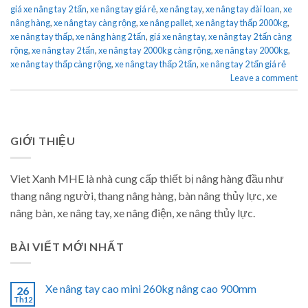
giá xe nâng tay 2 tấn
,
xe nâng tay giá rẻ
,
xe nâng tay
,
xe nâng tay đài loan
,
xe
nâng hàng
,
xe nâng tay càng rộng
,
xe nâng pallet
,
xe nâng tay thấp 2000kg
,
xe nâng tay thấp
,
xe nâng hàng 2 tấn
,
giá xe nâng tay
,
xe nâng tay 2 tấn càng
rộng
,
xe nâng tay 2 tấn
,
xe nâng tay 2000kg càng rộng
,
xe nâng tay 2000kg
,
xe nâng tay thấp càng rộng
,
xe nâng tay thấp 2 tấn
,
xe nâng tay 2 tấn giá rẻ
Leave a comment
GIỚI THIỆU
Viet Xanh MHE là nhà cung cấp thiết bị nâng hàng đầu như
thang nâng người, thang nâng hàng, bàn nâng thủy lực, xe
nâng bàn, xe nâng tay, xe nâng điện, xe nâng thủy lực.
BÀI VIẾT MỚI NHẤT
Xe nâng tay cao mini 260kg nâng cao 900mm
26
Th12