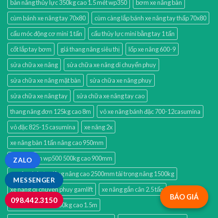
bàn nâng thủy lực 350kg cao 1.5 mét wp350
bơm xe nâng bàn
cùm bánh xe nâng tay 70x80
cùm càng lắp bánh xe nâng tay thấp 70x80
cẩu móc động cơ mini 1 tấn
cẩu thủy lực mini bằng tay 1 tấn
cốt lắp tay bơm
giá thang nâng siêu thị
lốp xe nâng 600-9
sửa chữa xe nâng
sửa chữa xe nâng di chuyển phuy
sửa chữa xe nâng mặt bàn
sửa chữa xe nâng phuy
sửa chữa xe nâng tay
sửa chữa xe nâng tay cao
thang nâng đơn 125kg cao 8m
vỏ xe nâng bánh đặc 700-12casumina
vỏ đặc 825-15 casumina
xe nâng 2x
xe nâng bàn 1 tấn nâng cao 950mm
xe nâng bàn wp500 500kg cao 900mm
ZALO
xe nâng bán tự động nâng cao 2500mm tải trọng nâng 1500kg
MESSENGER
xe nâng di chuyển phuy gamlift
xe nâng gắn cân 2.5 tấn
BÁO GIÁ
098.442.3150
xe nâng mặt bàn 350kg cao 1.5m