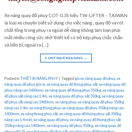
Xe nâng quay đổ phuy COT-0.35 hiệu TW-LIFTER – TAIWAN
là loại xe chuyên biệt sử dụng cho việc nâng , quay đổ và rót
chất lỏng trong phuy ra ngoài dễ dàng không làm bạn phái
mất nhiều công sức nhờ thiết kế có bộ kẹp phuy chắc chắn
và bền bỉ, ngoài ra […]
CONTINUE READING
→
Posted in
THIẾT BỊ NÂNG PHUY
|
Tagged
giá xe nâng quay đổ phuy
,
xe
nâng quay đổ phuy giá rẻ
,
xe nâng quay đổ thùng phuy sắt
,
xe nâng quay đổ
phuy nâng cao 1400mm
,
xe nâng quay đổ thùng phuy 350kg
,
xe nâng quay
đổ phuy sắt nâng cao 1.4m
,
xe nâng quay đổ phuy sắt 350kg
,
xe nâng quay
đổ phuy sắt nâng cao 1400mm
,
xe nâng phuy
,
xe nâng quay đổ phuy 350kg
nâng cao 1.4m
,
xe nâng thùng phuy
,
xe nâng quay đổ phuy 350kg nâng cao
1400mm
,
xe nâng thùng phuy sắt
,
xe nâng quay đổ thùng phuy sắt 350kg
nâng cao 1.4 mét
,
xe nâng quay đổ phuy
,
xe nâng quay đổ thùng phuy sắt
350kg nâng cao 1400mm
,
xe nâng quay đổ phuy 350kg
,
xe nâng quay đổ
phuy cot0.35
,
xe nâng quay đổ phuy sắt
,
xe nâng quay đổ thùng phuy