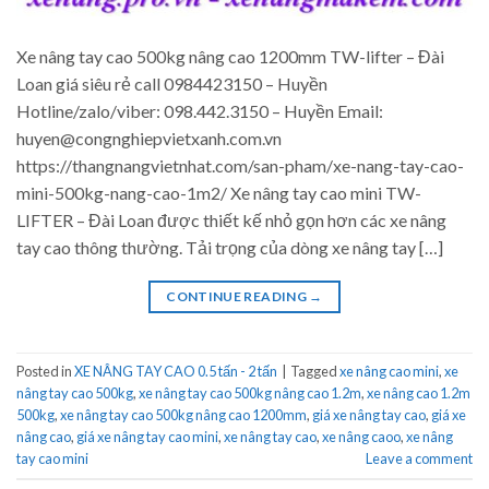
Xe nâng tay cao 500kg nâng cao 1200mm TW-lifter – Đài
Loan giá siêu rẻ call 0984423150 – Huyền
Hotline/zalo/viber: 098.442.3150 – Huyền Email:
huyen@congnghiepvietxanh.com.vn
https://thangnangvietnhat.com/san-pham/xe-nang-tay-cao-
mini-500kg-nang-cao-1m2/ Xe nâng tay cao mini TW-
LIFTER – Đài Loan được thiết kế nhỏ gọn hơn các xe nâng
tay cao thông thường. Tải trọng của dòng xe nâng tay […]
CONTINUE READING
→
Posted in
XE NÂNG TAY CAO 0.5 tấn - 2 tấn
|
Tagged
xe nâng cao mini
,
xe
nâng tay cao 500kg
,
xe nâng tay cao 500kg nâng cao 1.2m
,
xe nâng cao 1.2m
500kg
,
xe nâng tay cao 500kg nâng cao 1200mm
,
giá xe nâng tay cao
,
giá xe
nâng cao
,
giá xe nâng tay cao mini
,
xe nâng tay cao
,
xe nâng caoo
,
xe nâng
tay cao mini
Leave a comment