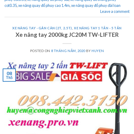
cot0.35
,
xe nâng quay đổ phuy cao 1.4m
,
xe nâng quay đổ phuy đài loan
Leave a comment
XE NÂNG TAY - GẮN CÂN (2T, 2.5T)
,
XE NÂNG TAY 1 TẤN - 5 TẤN
Xe nâng tay 2000kg JC20M TW-LIFTER
POSTED ON
8 THÁNG NĂM, 2020
BY
HUYEN
08
Th5