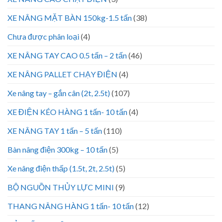
XE NÂNG MẶT BÀN 150kg-1.5 tấn
(38)
Chưa được phân loại
(4)
XE NÂNG TAY CAO 0.5 tấn – 2 tấn
(46)
XE NÂNG PALLET CHẠY ĐIỆN
(4)
Xe nâng tay – gắn cân (2t, 2.5t)
(107)
XE ĐIỆN KÉO HÀNG 1 tấn- 10 tấn
(4)
XE NÂNG TAY 1 tấn – 5 tấn
(110)
Bàn nâng điện 300kg – 10 tấn
(5)
Xe nâng điện thấp (1.5t, 2t, 2.5t)
(5)
BỘ NGUỒN THỦY LỰC MINI
(9)
THANG NÂNG HÀNG 1 tấn- 10 tấn
(12)