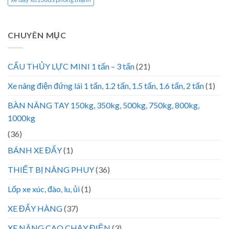
CHUYÊN MỤC
CẨU THỦY LỰC MINI 1 tấn – 3 tấn
(21)
Xe nâng điện đứng lái 1 tấn, 1.2 tấn, 1.5 tấn, 1.6 tấn, 2 tấn
(1)
BÀN NÂNG TAY 150kg, 350kg, 500kg, 750kg, 800kg,
1000kg
(36)
BÁNH XE ĐẨY
(1)
THIẾT BỊ NÂNG PHUY
(36)
Lốp xe xúc, đào, lu, ủi
(1)
XE ĐẨY HÀNG
(37)
XE NÂNG CAO CHẠY ĐIỆN
(3)