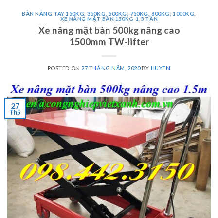
BÀN NÂNG TAY 150KG, 350KG, 500KG, 750KG, 800KG, 1000KG
,
XE NÂNG MẶT BÀN 150KG-1.5 TẤN
Xe nâng mặt bàn 500kg nâng cao
1500mm TW-lifter
POSTED ON
27 THÁNG NĂM, 2020
BY
HUYEN
27
Th5