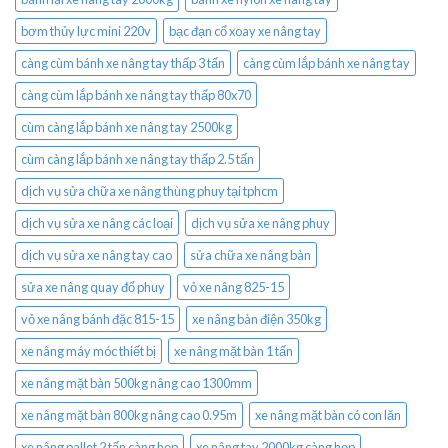
bơm thủy lực mini 220v
bạc đạn cổ xoay xe nâng tay
càng cùm bánh xe nâng tay thấp 3 tấn
càng cùm lắp bánh xe nâng tay
càng cùm lắp bánh xe nâng tay thấp 80x70
cùm càng lắp bánh xe nâng tay 2500kg
cùm càng lắp bánh xe nâng tay thấp 2.5 tấn
dịch vụ sửa chữa xe nâng thùng phuy tại tphcm
dịch vụ sửa xe nâng các loại
dịch vụ sửa xe nâng phuy
dịch vụ sửa xe nâng tay cao
sửa chữa xe nâng bàn
sửa xe nâng quay đổ phuy
vỏ xe nâng 825-15
vỏ xe nâng bánh đặc 815-15
xe nâng bàn điện 350kg
xe nâng máy móc thiết bị
xe nâng mặt bàn 1 tấn
xe nâng mặt bàn 500kg nâng cao 1300mm
xe nâng mặt bàn 800kg nâng cao 0.95m
xe nâng mặt bàn có con lăn
xe nâng pallet 2 tấn càng hẹp
xe nâng tay 2000kg càng hẹp