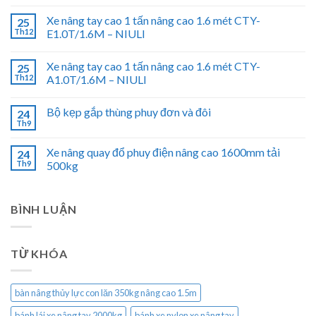
Xe nâng tay cao 1 tấn nâng cao 1.6 mét CTY-
25
Th12
E1.0T/1.6M – NIULI
Xe nâng tay cao 1 tấn nâng cao 1.6 mét CTY-
25
Th12
A1.0T/1.6M – NIULI
Bộ kẹp gắp thùng phuy đơn và đôi
24
Th9
Xe nâng quay đổ phuy điện nâng cao 1600mm tải
24
Th9
500kg
BÌNH LUẬN
TỪ KHÓA
bàn nâng thủy lực con lăn 350kg nâng cao 1.5m
bánh lái xe nâng tay 2000kg
bánh xe nylon xe nâng tay