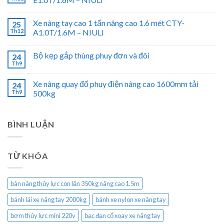
Xe nâng tay cao 1 tấn nâng cao 1.6 mét CTY-
25
Th12
A1.0T/1.6M – NIULI
Bộ kẹp gắp thùng phuy đơn và đôi
24
Th9
Xe nâng quay đổ phuy điện nâng cao 1600mm tải
24
Th9
500kg
BÌNH LUẬN
TỪ KHÓA
bàn nâng thủy lực con lăn 350kg nâng cao 1.5m
bánh lái xe nâng tay 2000kg
bánh xe nylon xe nâng tay
bơm thủy lực mini 220v
bạc đạn cổ xoay xe nâng tay