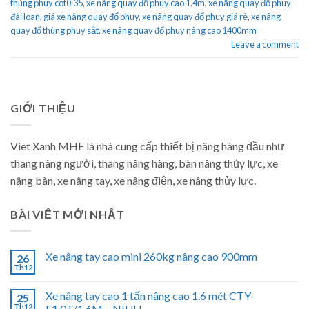
thùng phuy cot0.35
,
xe nâng quay đổ phuy cao 1.4m
,
xe nâng quay đổ phuy
đài loan
,
giá xe nâng quay đổ phuy
,
xe nâng quay đổ phuy giá rẻ
,
xe nâng
quay đổ thùng phuy sắt
,
xe nâng quay đổ phuy nâng cao 1400mm
Leave a comment
GIỚI THIỆU
Viet Xanh MHE là nhà cung cấp thiết bị nâng hàng đầu như
thang nâng người, thang nâng hàng, bàn nâng thủy lực, xe
nâng bàn, xe nâng tay, xe nâng điện, xe nâng thủy lực.
BÀI VIẾT MỚI NHẤT
Xe nâng tay cao mini 260kg nâng cao 900mm
26
Th12
Xe nâng tay cao 1 tấn nâng cao 1.6 mét CTY-
25
Th12
E1.0T/1.6M – NIULI