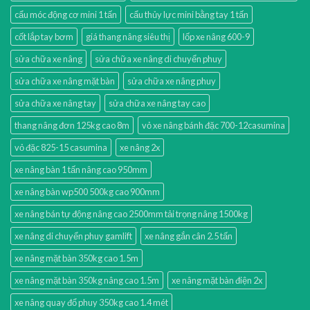
cẩu móc động cơ mini 1 tấn
cẩu thủy lực mini bằng tay 1 tấn
cốt lắp tay bơm
giá thang nâng siêu thị
lốp xe nâng 600-9
sửa chữa xe nâng
sửa chữa xe nâng di chuyển phuy
sửa chữa xe nâng mặt bàn
sửa chữa xe nâng phuy
sửa chữa xe nâng tay
sửa chữa xe nâng tay cao
thang nâng đơn 125kg cao 8m
vỏ xe nâng bánh đặc 700-12casumina
vỏ đặc 825-15 casumina
xe nâng 2x
xe nâng bàn 1 tấn nâng cao 950mm
xe nâng bàn wp500 500kg cao 900mm
xe nâng bán tự động nâng cao 2500mm tải trọng nâng 1500kg
xe nâng di chuyển phuy gamlift
xe nâng gắn cân 2.5 tấn
xe nâng mặt bàn 350kg cao 1.5m
xe nâng mặt bàn 350kg nâng cao 1.5m
xe nâng mặt bàn điện 2x
xe nâng quay đổ phuy 350kg cao 1.4 mét