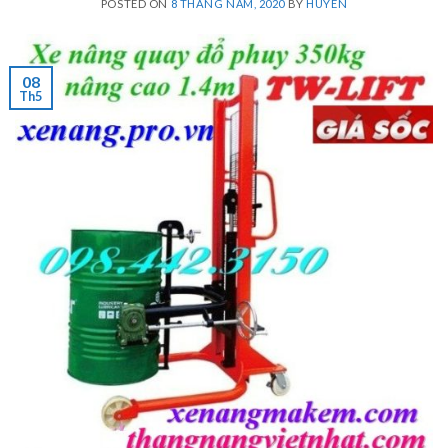
POSTED ON
8 THÁNG NĂM, 2020
BY
HUYEN
08
Th5