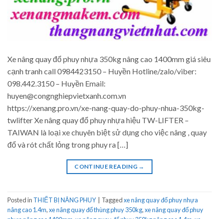
Xe nâng quay đổ phuy nhựa 350kg nâng cao 1400mm giá siêu
cạnh tranh call 0984423150 – Huyền Hotline/zalo/viber:
098.442.3150 – Huyền Email:
huyen@congnghiepvietxanh.com.vn
https://xenang.pro.vn/xe-nang-quay-do-phuy-nhua-350kg-
twlifter Xe nâng quay đổ phuy nhựa hiệu TW-LIFTER –
TAIWAN là loại xe chuyên biệt sử dụng cho việc nâng , quay
đổ và rót chất lỏng trong phuy ra […]
CONTINUE READING
→
Posted in
THIẾT BỊ NÂNG PHUY
|
Tagged
xe nâng quay đổ phuy nhựa
nâng cao 1.4m
,
xe nâng quay đổ thùng phuy 350kg
,
xe nâng quay đổ phuy