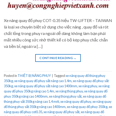
Xe nâng quay đổ phuy COT-0.35 hiệu TW-LIFTER – TAIWAN
là loại xe chuyên biệt sử dụng cho việc nâng , quay đổ và rót
chất lỏng trong phuy ra ngoài dễ dàng không làm bạn phái
mất nhiều công sức nhờ thiết kế có bộ kẹp phuy chắc chắn
và bền bỉ, ngoài ra […]
CONTINUE READING
→
Posted in
THIẾT BỊ NÂNG PHUY
|
Tagged
xe nâng quay đổ thùng phuy
350kg
,
xe nâng quay đổ phuy sắt nâng cao 1.4m
,
xe nâng quay đổ phuy sắt
350kg
,
xe nâng quay đổ phuy sắt nâng cao 1400mm
,
xe nâng phuy
,
xe nâng
quay đổ phuy 350kg nâng cao 1.4m
,
xe nâng thùng phuy
,
xe nâng quay đổ
phuy 350kg nâng cao 1400mm
,
xe nâng thùng phuy sắt
,
xe nâng quay đổ
thùng phuy sắt 350kg nâng cao 1.4 mét
,
xe nâng quay đổ phuy
,
xe nâng quay
đổ thùng phuy sắt 350kg nâng cao 1400mm
,
xe nâng quay đổ phuy 350kg
,
xe
nâng quay đổ phuy cot0.35
,
xe nâng quay đổ phuy sắt
,
xe nâng quay đổ