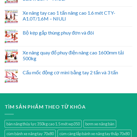
Xe nâng tay cao 1 tấn nâng cao 1.6 mét CTY-
A1.0T/1.6M – NIULI
Bộ kẹp gắp thùng phuy đơn và đôi
Xe nâng quay đổ phuy điện nâng cao 1600mm tải
500kg
Cẩu mốc động cơ mini bằng tay 2 tấn và 3 tấn
TÌM SẢN PHẨM THEO TỪ KHÓA
bàn nâng thủy lực 350kg cao 1.5 mét wp350
bơm xe nâng bàn
cùm bánh xe nâng tay 70x80
cùm càng lắp bánh xe nâng tay thấp 70x80