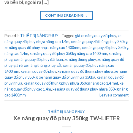
và bền bỉ, ngoài ra […]
CONTINUE READING
→
Posted in
THIẾT BỊ NÂNG PHUY
|
Tagged
giá xe nâng quay đổ phuy
,
xe
nâng quay đổ phuy nhựa nâng cao 1.4m
,
xe nâng quay đổ thùng phuy 350kg
,
xe nâng quay đổ phuy nhựa nâng cao 1400mm
,
xe nâng quay đổ phuy 350kg
nâng cao 1.4m
,
xe nâng quay đổ phuy 350kg nâng cao 1400mm
,
xe nâng
phuy
,
xe nâng quay đổ phuy đài loan
,
xe nâng thùng phuy
,
xe nâng quay đổ
phuy giá rẻ
,
xe nâng thùng phuy sắt
,
xe nâng quay đổ phuy nâng cao
1400mm
,
xe nâng quay đổ phuy
,
xe nâng quay đổ thùng phuy nhựa
,
xe nâng
quay đổ phuy 350kg
,
xe nâng quay đổ phuy nhựa 350kg
,
xe nâng quay đổ
phuy nhựa
,
xe nâng quay đổ thùng phuy nhựa 350kg nâng cao 1.4 mét
,
xe
nâng quay đổ phuy cao 1.4m
,
xe nâng quay đổ thùng phuy nhựa 350kg nâng
cao 1400mm
Leave a comment
THIẾT BỊ NÂNG PHUY
Xe nâng quay đổ phuy 350kg TW-LIFTER