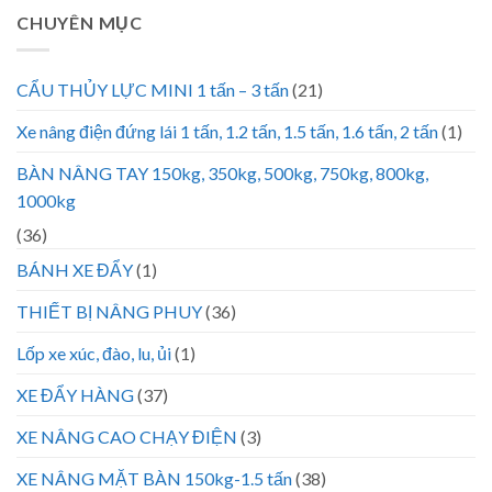
CHUYÊN MỤC
CẨU THỦY LỰC MINI 1 tấn – 3 tấn
(21)
Xe nâng điện đứng lái 1 tấn, 1.2 tấn, 1.5 tấn, 1.6 tấn, 2 tấn
(1)
BÀN NÂNG TAY 150kg, 350kg, 500kg, 750kg, 800kg,
1000kg
(36)
BÁNH XE ĐẨY
(1)
THIẾT BỊ NÂNG PHUY
(36)
Lốp xe xúc, đào, lu, ủi
(1)
XE ĐẨY HÀNG
(37)
XE NÂNG CAO CHẠY ĐIỆN
(3)
XE NÂNG MẶT BÀN 150kg-1.5 tấn
(38)