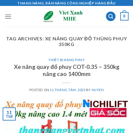
Skip
THANG NÂNG, BÀN NÂNG CÔNG NGHIỆP HÀNG ĐẦU
to
0
content
TAG ARCHIVES:
XE NÂNG QUAY ĐỔ THÙNG PHUY
350KG
THIẾT BỊ NÂNG PHUY
Xe nâng quay đổ phuy COT-0.35 – 350kg
nâng cao 1400mm
POSTED ON
11 THÁNG TÁM, 2023
BY
HUYEN
11
Th8