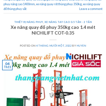
phuy nâng cao 1400mm
,
xe nâng quay rót thùng phuy 350kg
,
xe nâng quay
đổ thùng phuy sắt
Leave a comment
THIẾT BỊ NÂNG PHUY
,
XE NÂNG TAY CAO 0.5 TẤN - 2 TẤN
Xe nâng quay đổ phuy 350kg cao 1.4 mét
NICHILIFT COT-0.35
POSTED ON
4 THÁNG MƯỜI MỘT, 2022
BY
HUYEN
04
Th11