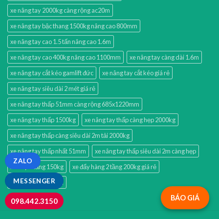
xe nâng tay 2000kg càng rộng ac20m
xe nâng tay bậc thang 1500kg nâng cao 800mm
xe nâng tay cao 1.5 tấn nâng cao 1.6m
xe nâng tay cao 400kg nâng cao 1100mm
xe nâng tay càng dài 1.6m
xe nâng tay cắt kéo gamlift đức
xe nâng tay cắt kéo giá rẻ
xe nâng tay siêu dài 2 mét giá rẻ
xe nâng tay thấp 51mm càng rộng 685x1220mm
xe nâng tay thấp 1500kg
xe nâng tay thấp càng hẹp 2000kg
xe nâng tay thấp càng siêu dài 2m tải 2000kg
xe nâng tay thấp nhất 51mm
xe nâng tay thấp siêu dài 2m càng hẹp
ZALO
xe đẩy 3 tầng 150kg
xe đẩy hàng 2 tầng 200kg giá rẻ
MESSENGER
xe đẩy hàng xth130l
BÁO GIÁ
098.442.3150