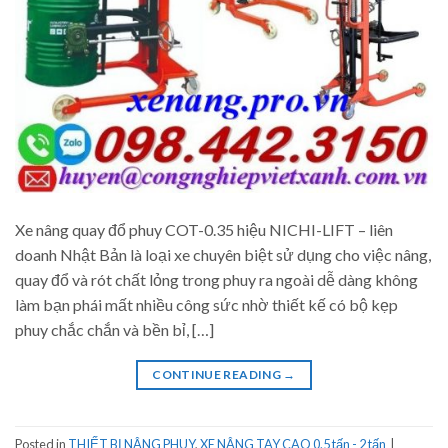
Xe nâng quay đổ phuy COT-0.35 hiệu NICHI-LIFT – liên
doanh Nhật Bản là loại xe chuyên biệt sử dụng cho việc nâng,
quay đổ và rót chất lỏng trong phuy ra ngoài dễ dàng không
làm bạn phái mất nhiều công sức nhờ thiết kế có bộ kẹp
phuy chắc chắn và bền bỉ, […]
CONTINUE READING
→
Posted in
THIẾT BỊ NÂNG PHUY
,
XE NÂNG TAY CAO 0.5 tấn - 2 tấn
|