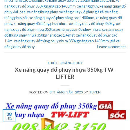
nhựa nâng cao 1400mm
,
xe nâng quay đổ phuy 350kg nâng cao 1.4m
,
xe
nâng quay đổ phuy 350kg nâng cao 1400mm
,
xe nâng phuy
,
xe nâng quay đổ
phuy đài loan
,
xe nâng thùng phuy
,
xe nâng quay đổ phuy giá rẻ
,
xe nâng
thùng phuy sắt
,
xe nâng quay đổ phuy nâng cao 1400mm
,
xe nâng quay đổ
phuy
,
xe nâng quay đổ thùng phuy nhựa
,
xe nâng quay đổ phuy 350kg
,
xe
nâng quay đổ phuy nhựa 350kg
,
xe nâng quay đổ phuy nhựa
,
xe nâng quay
đổ thùng phuy nhựa 350kg nâng cao 1.4 mét
,
xe nâng quay đổ phuy cao
1.4m
,
xe nâng quay đổ thùng phuy nhựa 350kg nâng cao 1400mm
,
giá xe
nâng quay đổ phuy
Leave a comment
THIẾT BỊ NÂNG PHUY
Xe nâng quay đổ phuy nhựa 350kg TW-
LIFTER
POSTED ON
8 THÁNG NĂM, 2020
BY
HUYEN
08
Th5