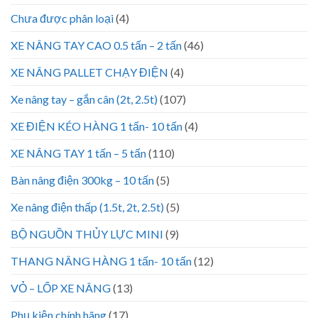
Chưa được phân loại
(4)
XE NÂNG TAY CAO 0.5 tấn – 2 tấn
(46)
XE NÂNG PALLET CHẠY ĐIỆN
(4)
Xe nâng tay – gắn cân (2t, 2.5t)
(107)
XE ĐIỆN KÉO HÀNG 1 tấn- 10 tấn
(4)
XE NÂNG TAY 1 tấn – 5 tấn
(110)
Bàn nâng điện 300kg – 10 tấn
(5)
Xe nâng điện thấp (1.5t, 2t, 2.5t)
(5)
BỘ NGUỒN THỦY LỰC MINI
(9)
THANG NÂNG HÀNG 1 tấn- 10 tấn
(12)
VỎ – LỐP XE NÂNG
(13)
Phụ kiện chính hãng
(17)