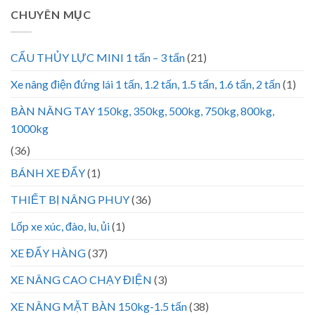
CHUYÊN MỤC
CẨU THỦY LỰC MINI 1 tấn – 3 tấn
(21)
Xe nâng điện đứng lái 1 tấn, 1.2 tấn, 1.5 tấn, 1.6 tấn, 2 tấn
(1)
BÀN NÂNG TAY 150kg, 350kg, 500kg, 750kg, 800kg,
1000kg
(36)
BÁNH XE ĐẨY
(1)
THIẾT BỊ NÂNG PHUY
(36)
Lốp xe xúc, đào, lu, ủi
(1)
XE ĐẨY HÀNG
(37)
XE NÂNG CAO CHẠY ĐIỆN
(3)
XE NÂNG MẶT BÀN 150kg-1.5 tấn
(38)