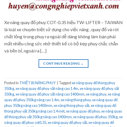
Xe nâng quay đổ phuy COT-0.35 hiệu TW-LIFTER – TAIWAN
là loại xe chuyên biệt sử dụng cho việc nâng , quay đổ và rót
chất lỏng trong phuy ra ngoài dễ dàng không làm bạn phái
mất nhiều công sức nhờ thiết kế có bộ kẹp phuy chắc chắn
và bền bỉ, ngoài ra […]
CONTINUE READING
→
Posted in
THIẾT BỊ NÂNG PHUY
|
Tagged
xe nâng quay đổ thùng phuy
350kg
,
xe nâng quay đổ phuy sắt nâng cao 1.4m
,
xe nâng quay đổ phuy sắt
350kg
,
xe nâng quay đổ phuy sắt nâng cao 1400mm
,
xe nâng phuy
,
xe nâng
quay đổ phuy 350kg nâng cao 1.4m
,
xe nâng thùng phuy
,
xe nâng quay đổ
phuy 350kg nâng cao 1400mm
,
xe nâng thùng phuy sắt
,
xe nâng quay đổ
thùng phuy sắt 350kg nâng cao 1.4 mét
,
xe nâng quay đổ phuy
,
xe nâng quay
đổ thùng phuy sắt 350kg nâng cao 1400mm
,
xe nâng quay đổ phuy 350kg
,
xe
nâng quay đổ phuy cot0.35
,
xe nâng quay đổ phuy sắt
,
xe nâng quay đổ