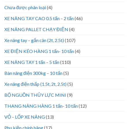
Chưa được phân loại
(4)
XE NÂNG TAY CAO 0.5 tấn – 2 tấn
(46)
XE NÂNG PALLET CHẠY ĐIỆN
(4)
Xe nâng tay – gắn cân (2t, 2.5t)
(107)
XE ĐIỆN KÉO HÀNG 1 tấn- 10 tấn
(4)
XE NÂNG TAY 1 tấn – 5 tấn
(110)
Bàn nâng điện 300kg – 10 tấn
(5)
Xe nâng điện thấp (1.5t, 2t, 2.5t)
(5)
BỘ NGUỒN THỦY LỰC MINI
(9)
THANG NÂNG HÀNG 1 tấn- 10 tấn
(12)
VỎ – LỐP XE NÂNG
(13)
Phụ kiện chính hãng
(17)