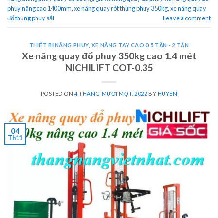
phuy nâng cao 1400mm
,
xe nâng quay rót thùng phuy 350kg
,
xe nâng quay
đổ thùng phuy sắt
Leave a comment
THIẾT BỊ NÂNG PHUY
,
XE NÂNG TAY CAO 0.5 TẤN - 2 TẤN
Xe nâng quay đổ phuy 350kg cao 1.4 mét
NICHILIFT COT-0.35
POSTED ON
4 THÁNG MƯỜI MỘT, 2022
BY
HUYEN
04
Th11