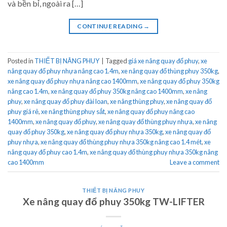
và bền bỉ, ngoài ra […]
CONTINUE READING
→
Posted in
THIẾT BỊ NÂNG PHUY
|
Tagged
giá xe nâng quay đổ phuy
,
xe
nâng quay đổ phuy nhựa nâng cao 1.4m
,
xe nâng quay đổ thùng phuy 350kg
,
xe nâng quay đổ phuy nhựa nâng cao 1400mm
,
xe nâng quay đổ phuy 350kg
nâng cao 1.4m
,
xe nâng quay đổ phuy 350kg nâng cao 1400mm
,
xe nâng
phuy
,
xe nâng quay đổ phuy đài loan
,
xe nâng thùng phuy
,
xe nâng quay đổ
phuy giá rẻ
,
xe nâng thùng phuy sắt
,
xe nâng quay đổ phuy nâng cao
1400mm
,
xe nâng quay đổ phuy
,
xe nâng quay đổ thùng phuy nhựa
,
xe nâng
quay đổ phuy 350kg
,
xe nâng quay đổ phuy nhựa 350kg
,
xe nâng quay đổ
phuy nhựa
,
xe nâng quay đổ thùng phuy nhựa 350kg nâng cao 1.4 mét
,
xe
nâng quay đổ phuy cao 1.4m
,
xe nâng quay đổ thùng phuy nhựa 350kg nâng
cao 1400mm
Leave a comment
THIẾT BỊ NÂNG PHUY
Xe nâng quay đổ phuy 350kg TW-LIFTER