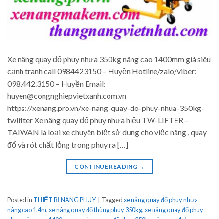
Xe nâng quay đổ phuy nhựa 350kg nâng cao 1400mm giá siêu
cạnh tranh call 0984423150 – Huyền Hotline/zalo/viber:
098.442.3150 – Huyền Email:
huyen@congnghiepvietxanh.com.vn
https://xenang.pro.vn/xe-nang-quay-do-phuy-nhua-350kg-
twlifter Xe nâng quay đổ phuy nhựa hiệu TW-LIFTER –
TAIWAN là loại xe chuyên biệt sử dụng cho việc nâng , quay
đổ và rót chất lỏng trong phuy ra […]
CONTINUE READING
→
Posted in
THIẾT BỊ NÂNG PHUY
|
Tagged
xe nâng quay đổ phuy nhựa
nâng cao 1.4m
,
xe nâng quay đổ thùng phuy 350kg
,
xe nâng quay đổ phuy