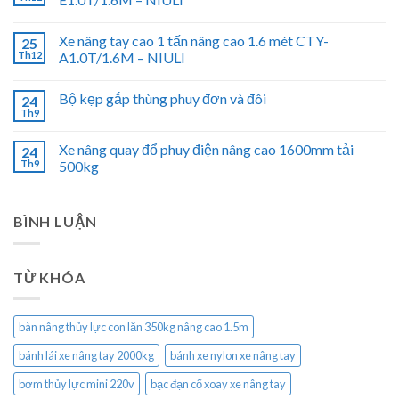
Xe nâng tay cao 1 tấn nâng cao 1.6 mét CTY-
25
Th12
A1.0T/1.6M – NIULI
Bộ kẹp gắp thùng phuy đơn và đôi
24
Th9
Xe nâng quay đổ phuy điện nâng cao 1600mm tải
24
Th9
500kg
BÌNH LUẬN
TỪ KHÓA
bàn nâng thủy lực con lăn 350kg nâng cao 1.5m
bánh lái xe nâng tay 2000kg
bánh xe nylon xe nâng tay
bơm thủy lực mini 220v
bạc đạn cổ xoay xe nâng tay