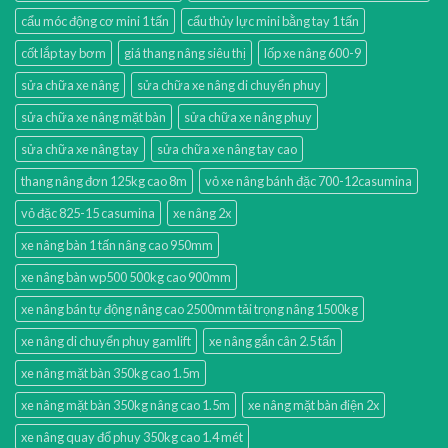
cẩu móc động cơ mini 1 tấn
cẩu thủy lực mini bằng tay 1 tấn
cốt lắp tay bơm
giá thang nâng siêu thị
lốp xe nâng 600-9
sửa chữa xe nâng
sửa chữa xe nâng di chuyển phuy
sửa chữa xe nâng mặt bàn
sửa chữa xe nâng phuy
sửa chữa xe nâng tay
sửa chữa xe nâng tay cao
thang nâng đơn 125kg cao 8m
vỏ xe nâng bánh đặc 700-12casumina
vỏ đặc 825-15 casumina
xe nâng 2x
xe nâng bàn 1 tấn nâng cao 950mm
xe nâng bàn wp500 500kg cao 900mm
xe nâng bán tự động nâng cao 2500mm tải trọng nâng 1500kg
xe nâng di chuyển phuy gamlift
xe nâng gắn cân 2.5 tấn
xe nâng mặt bàn 350kg cao 1.5m
xe nâng mặt bàn 350kg nâng cao 1.5m
xe nâng mặt bàn điện 2x
xe nâng quay đổ phuy 350kg cao 1.4 mét