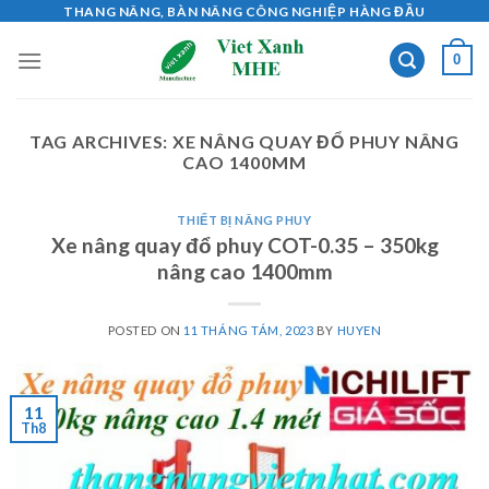
Skip
THANG NÂNG, BÀN NÂNG CÔNG NGHIỆP HÀNG ĐẦU
to
0
content
TAG ARCHIVES:
XE NÂNG QUAY ĐỔ PHUY NÂNG
CAO 1400MM
THIẾT BỊ NÂNG PHUY
Xe nâng quay đổ phuy COT-0.35 – 350kg
nâng cao 1400mm
POSTED ON
11 THÁNG TÁM, 2023
BY
HUYEN
11
Th8