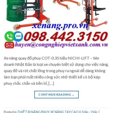
Xe nâng quay đổ phuy COT-0.35 hiệu NICHI-LIFT – liên
doanh Nhật Bản là loại xe chuyên biệt sử dụng cho việc nâng,
quay đổ và rót chất lỏng trong phuy ra ngoài dễ dàng không
làm bạn phái mất nhiều công sức nhờ thiết kế có bộ kẹp
phuy chắc chắn và bền bỉ, […]
CONTINUE READING
→
Posted in
THIẾT BỊ NÂNG PHUY
,
XE NÂNG TAY CAO 0.5 tấn - 2 tấn
|