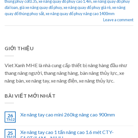
thùng phuy cot0.35
,
xe nâng quay đổ phuy cao 1.4m
,
xe nâng quay đổ phuy
đài loan
,
giá xe nâng quay đổ phuy
,
xe nâng quay đổ phuy giá rẻ
,
xe nâng
quay đổ thùng phuy sắt
,
xe nâng quay đổ phuy nâng cao 1400mm
Leave a comment
GIỚI THIỆU
Viet Xanh MHE là nhà cung cấp thiết bị nâng hàng đầu như
thang nâng người, thang nâng hàng, bàn nâng thủy lực, xe
nâng bàn, xe nâng tay, xe nâng điện, xe nâng thủy lực.
BÀI VIẾT MỚI NHẤT
Xe nâng tay cao mini 260kg nâng cao 900mm
26
Th12
Xe nâng tay cao 1 tấn nâng cao 1.6 mét CTY-
25
Th12
E1.0T/1.6M – NIULI