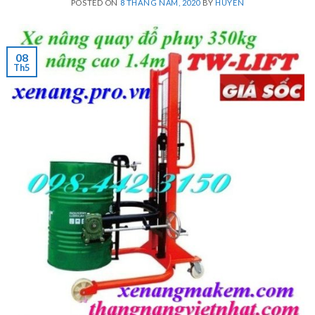
POSTED ON
8 THÁNG NĂM, 2020
BY
HUYEN
08
Th5