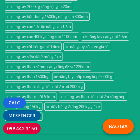
xe nâng tay 2000kg càng rộng ac20m
xe nâng tay bậc thang 1500kg nâng cao 800mm
xe nâng tay cao 1.5 tấn nâng cao 1.6m
xe nâng tay cao 400kg nâng cao 1100mm
xe nâng tay càng dài 1.6m
xe nâng tay cắt kéo gamlift đức
xe nâng tay cắt kéo giá rẻ
xe nâng tay siêu dài 2 mét giá rẻ
xe nâng tay thấp 51mm càng rộng 685x1220mm
xe nâng tay thấp 1500kg
xe nâng tay thấp càng hẹp 2000kg
xe nâng tay thấp càng siêu dài 2m tải 2000kg
xe nâng tay thấp nhất 51mm
xe nâng tay thấp siêu dài 2m càng hẹp
ZALO
xe đẩy 3 tầng 150kg
xe đẩy hàng 2 tầng 200kg giá rẻ
MESSENGER
xe đẩy hàng xth130l
BÁO GIÁ
098.442.3150