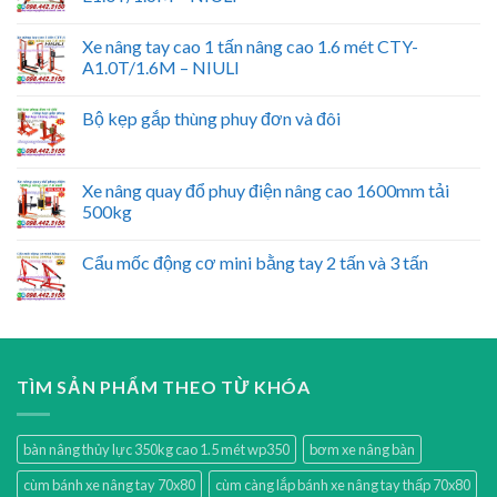
Xe nâng tay cao 1 tấn nâng cao 1.6 mét CTY-
A1.0T/1.6M – NIULI
Bộ kẹp gắp thùng phuy đơn và đôi
Xe nâng quay đổ phuy điện nâng cao 1600mm tải
500kg
Cẩu mốc động cơ mini bằng tay 2 tấn và 3 tấn
TÌM SẢN PHẨM THEO TỪ KHÓA
bàn nâng thủy lực 350kg cao 1.5 mét wp350
bơm xe nâng bàn
cùm bánh xe nâng tay 70x80
cùm càng lắp bánh xe nâng tay thấp 70x80