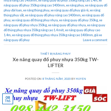
nhựa nâng cao 1400mm
,
xe nâng quay đổ phuy 350kg nâng cao 1.4m
,
xe
nâng quay đổ phuy 350kg nâng cao 1400mm
,
xe nâng phuy
,
xe nâng quay đổ
phuy đài loan
,
xe nâng thùng phuy
,
xe nâng quay đổ phuy giá rẻ
,
xe nâng
thùng phuy sắt
,
xe nâng quay đổ phuy nâng cao 1400mm
,
xe nâng quay đổ
phuy
,
xe nâng quay đổ thùng phuy nhựa
,
xe nâng quay đổ phuy 350kg
,
xe
nâng quay đổ phuy nhựa 350kg
,
xe nâng quay đổ phuy nhựa
,
xe nâng quay
đổ thùng phuy nhựa 350kg nâng cao 1.4 mét
,
xe nâng quay đổ phuy cao
1.4m
,
xe nâng quay đổ thùng phuy nhựa 350kg nâng cao 1400mm
,
giá xe
nâng quay đổ phuy
Leave a comment
THIẾT BỊ NÂNG PHUY
Xe nâng quay đổ phuy nhựa 350kg TW-
LIFTER
POSTED ON
8 THÁNG NĂM, 2020
BY
HUYEN
08
Th5