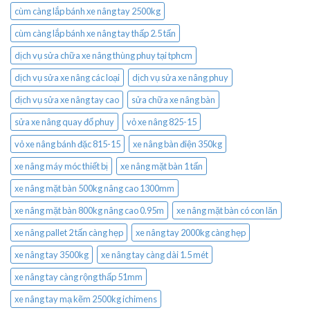
cùm càng lắp bánh xe nâng tay 2500kg
cùm càng lắp bánh xe nâng tay thấp 2.5 tấn
dịch vụ sửa chữa xe nâng thùng phuy tại tphcm
dịch vụ sửa xe nâng các loại
dịch vụ sửa xe nâng phuy
dịch vụ sửa xe nâng tay cao
sửa chữa xe nâng bàn
sửa xe nâng quay đổ phuy
vỏ xe nâng 825-15
vỏ xe nâng bánh đặc 815-15
xe nâng bàn điện 350kg
xe nâng máy móc thiết bị
xe nâng mặt bàn 1 tấn
xe nâng mặt bàn 500kg nâng cao 1300mm
xe nâng mặt bàn 800kg nâng cao 0.95m
xe nâng mặt bàn có con lăn
xe nâng pallet 2 tấn càng hẹp
xe nâng tay 2000kg càng hẹp
xe nâng tay 3500kg
xe nâng tay càng dài 1.5 mét
xe nâng tay càng rộng thấp 51mm
xe nâng tay mạ kẽm 2500kg ichimens