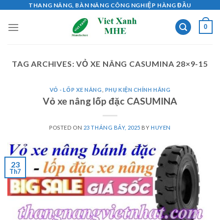
Skip
THANG NÂNG, BÀN NÂNG CÔNG NGHIỆP HÀNG ĐẦU
to
0
content
TAG ARCHIVES:
VỎ XE NÂNG CASUMINA 28×9-15
VỎ - LỐP XE NÂNG
,
PHỤ KIỆN CHÍNH HÃNG
Vỏ xe nâng lốp đặc CASUMINA
POSTED ON
23 THÁNG BẢY, 2025
BY
HUYEN
23
Th7