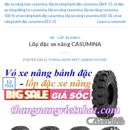
đặc xe nâng máy casumina
,
lốp xe nâng bánh đặc casumina 28x9-15
,
vỏ đặc
xe nâng động cơ casumina
,
lốp xe nâng casumina
,
lốp xe nâng casumina
500-8
,
vỏ xe nâng bánh đặc casumina
,
lốp xe nâng casumina 650-10
,
vỏ xe
nâng bánh đặc casumina 815-15
Leave a comment
VỎ - LỐP XE NÂNG
Lốp đặc xe nâng CASUMINA
POSTED ON
12 THÁNG MƯỜI MỘT, 2024
BY
HUYEN
12
Th11