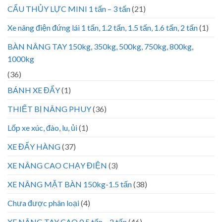
CẨU THỦY LỰC MINI 1 tấn – 3 tấn
(21)
Xe nâng điện đứng lái 1 tấn, 1.2 tấn, 1.5 tấn, 1.6 tấn, 2 tấn
(1)
BÀN NÂNG TAY 150kg, 350kg, 500kg, 750kg, 800kg,
1000kg
(36)
BÁNH XE ĐẨY
(1)
THIẾT BỊ NÂNG PHUY
(36)
Lốp xe xúc, đào, lu, ủi
(1)
XE ĐẨY HÀNG
(37)
XE NÂNG CAO CHẠY ĐIỆN
(3)
XE NÂNG MẶT BÀN 150kg-1.5 tấn
(38)
Chưa được phân loại
(4)
XE NÂNG TAY CAO 0.5 tấn – 2 tấn
(46)