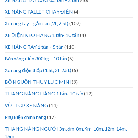
XE NÂNG PALLET CHẠY ĐIỆN
(4)
Xe nâng tay – gắn cân (2t, 2.5t)
(107)
XE ĐIỆN KÉO HÀNG 1 tấn- 10 tấn
(4)
XE NÂNG TAY 1 tấn – 5 tấn
(110)
Bàn nâng điện 300kg – 10 tấn
(5)
Xe nâng điện thấp (1.5t, 2t, 2.5t)
(5)
BỘ NGUỒN THỦY LỰC MINI
(9)
THANG NÂNG HÀNG 1 tấn- 10 tấn
(12)
VỎ – LỐP XE NÂNG
(13)
Phụ kiện chính hãng
(17)
THANG NÂNG NGƯỜI 3m, 6m, 8m, 9m, 10m, 12m, 14m,
16m