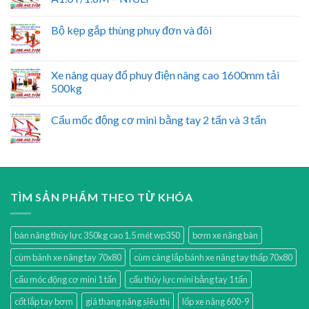
Bộ kẹp gắp thùng phuy đơn và đôi
Xe nâng quay đổ phuy điện nâng cao 1600mm tải
500kg
Cẩu mốc động cơ mini bằng tay 2 tấn và 3 tấn
TÌM SẢN PHẨM THEO TỪ KHÓA
bàn nâng thủy lực 350kg cao 1.5 mét wp350
bơm xe nâng bàn
cùm bánh xe nâng tay 70x80
cùm càng lắp bánh xe nâng tay thấp 70x80
cẩu móc động cơ mini 1 tấn
cẩu thủy lực mini bằng tay 1 tấn
cốt lắp tay bơm
giá thang nâng siêu thị
lốp xe nâng 600-9