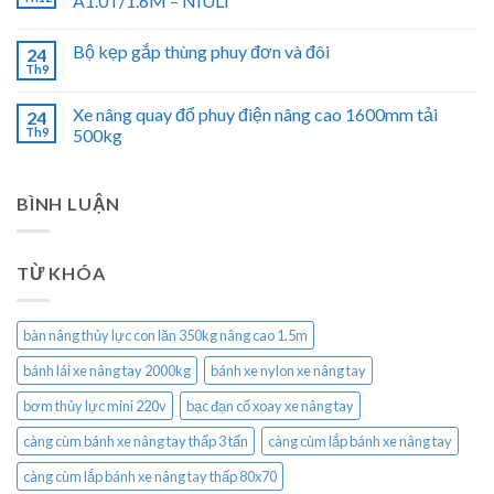
A1.0T/1.6M – NIULI
Bộ kẹp gắp thùng phuy đơn và đôi
24
Th9
Xe nâng quay đổ phuy điện nâng cao 1600mm tải
24
Th9
500kg
BÌNH LUẬN
TỪ KHÓA
bàn nâng thủy lực con lăn 350kg nâng cao 1.5m
bánh lái xe nâng tay 2000kg
bánh xe nylon xe nâng tay
bơm thủy lực mini 220v
bạc đạn cổ xoay xe nâng tay
càng cùm bánh xe nâng tay thấp 3 tấn
càng cùm lắp bánh xe nâng tay
càng cùm lắp bánh xe nâng tay thấp 80x70