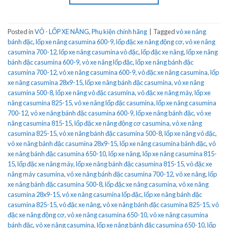
Posted in
VỎ - LỐP XE NÂNG
,
Phụ kiện chính hãng
|
Tagged
vỏ xe nâng
bánh đặc
,
lốp xe nâng casumina 600-9
,
lốp đặc xe nâng động cơ
,
vỏ xe nâng
casumina 700-12
,
lốp xe nâng casumina vỏ đặc
,
lốp đặc xe nâng
,
lốp xe nâng
bánh đặc casumina 600-9
,
vỏ xe nâng lốp đặc
,
lốp xe nâng bánh đặc
casumina 700-12
,
vỏ xe nâng casumina 600-9
,
vỏ đặc xe nâng casumina
,
lốp
xe nâng casumina 28x9-15
,
lốp xe nâng bánh đặc casumina
,
vỏ xe nâng
casumina 500-8
,
lốp xe nâng vỏ đặc casumina
,
vỏ đặc xe nâng máy
,
lốp xe
nâng casumina 825-15
,
vỏ xe nâng lốp đặc casumina
,
lốp xe nâng casumina
700-12
,
vỏ xe nâng bánh đặc casumina 600-9
,
lốp xe nâng bánh đặc
,
vỏ xe
nâng casumina 815-15
,
lốp đặc xe nâng động cơ casumina
,
vỏ xe nâng
casumina 825-15
,
vỏ xe nâng bánh đặc casumina 500-8
,
lốp xe nâng vỏ đặc
,
vỏ xe nâng bánh đặc casumina 28x9-15
,
lốp xe nâng casumina bánh đặc
,
vỏ
xe nâng bánh đặc casumina 650-10
,
lốp xe nâng
,
lốp xe nâng casumina 815-
15
,
lốp đặc xe nâng máy
,
lốp xe nâng bánh đặc casumina 815-15
,
vỏ đặc xe
nâng máy casumina
,
vỏ xe nâng bánh đặc casumina 700-12
,
vỏ xe nâng
,
lốp
xe nâng bánh đặc casumina 500-8
,
lốp đặc xe nâng casumina
,
vỏ xe nâng
casumina 28x9-15
,
vỏ xe nâng casumina lốp đặc
,
lốp xe nâng bánh đặc
casumina 825-15
,
vỏ đặc xe nâng
,
vỏ xe nâng bánh đặc casumina 825-15
,
vỏ
đặc xe nâng động cơ
,
vỏ xe nâng casumina 650-10
,
vỏ xe nâng casumina
bánh đặc
,
vỏ xe nâng casumina
,
lốp xe nâng bánh đặc casumina 650-10
,
lốp