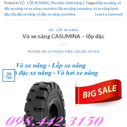
Posted in
VỎ - LỐP XE NÂNG
,
Phụ kiện chính hãng
|
Tagged
lốp xe nâng
,
vỏ
đặc xe nâng
,
vỏ xe nâng casumina
,
lốp xe nâng casumina
,
vỏ xe nâng bánh
đặc
,
lốp đặc xe nâng
,
vỏ đặc xe nâng casumina
Leave a comment
VỎ - LỐP XE NÂNG
Vỏ xe nâng CASUMINA – lốp đặc
POSTED ON
26 THÁNG NĂM, 2022
BY
HUYEN
26
Th5