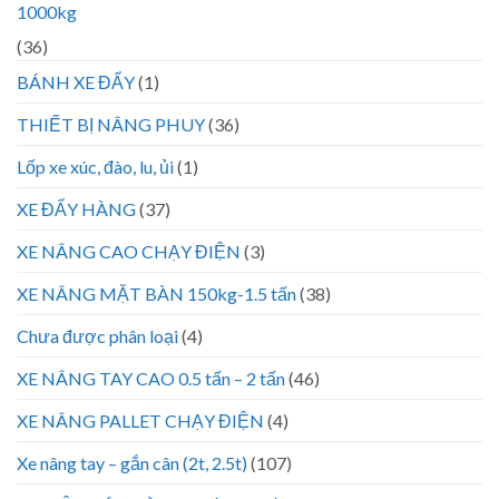
1000kg
(36)
BÁNH XE ĐẨY
(1)
THIẾT BỊ NÂNG PHUY
(36)
Lốp xe xúc, đào, lu, ủi
(1)
XE ĐẨY HÀNG
(37)
XE NÂNG CAO CHẠY ĐIỆN
(3)
XE NÂNG MẶT BÀN 150kg-1.5 tấn
(38)
Chưa được phân loại
(4)
XE NÂNG TAY CAO 0.5 tấn – 2 tấn
(46)
XE NÂNG PALLET CHẠY ĐIỆN
(4)
Xe nâng tay – gắn cân (2t, 2.5t)
(107)