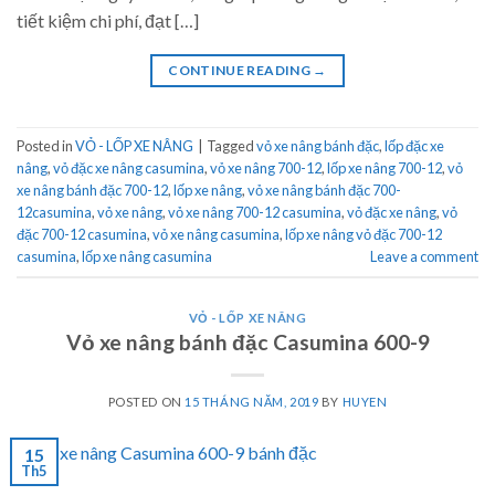
tiết kiệm chi phí, đạt […]
CONTINUE READING
→
Posted in
VỎ - LỐP XE NÂNG
|
Tagged
vỏ xe nâng bánh đặc
,
lốp đặc xe
nâng
,
vỏ đặc xe nâng casumina
,
vỏ xe nâng 700-12
,
lốp xe nâng 700-12
,
vỏ
xe nâng bánh đặc 700-12
,
lốp xe nâng
,
vỏ xe nâng bánh đặc 700-
12casumina
,
vỏ xe nâng
,
vỏ xe nâng 700-12 casumina
,
vỏ đặc xe nâng
,
vỏ
đặc 700-12 casumina
,
vỏ xe nâng casumina
,
lốp xe nâng vỏ đặc 700-12
casumina
,
lốp xe nâng casumina
Leave a comment
VỎ - LỐP XE NÂNG
Vỏ xe nâng bánh đặc Casumina 600-9
POSTED ON
15 THÁNG NĂM, 2019
BY
HUYEN
15
Th5