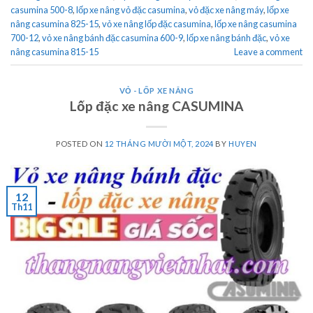
casumina 500-8
,
lốp xe nâng vỏ đặc casumina
,
vỏ đặc xe nâng máy
,
lốp xe
nâng casumina 825-15
,
vỏ xe nâng lốp đặc casumina
,
lốp xe nâng casumina
700-12
,
vỏ xe nâng bánh đặc casumina 600-9
,
lốp xe nâng bánh đặc
,
vỏ xe
nâng casumina 815-15
Leave a comment
VỎ - LỐP XE NÂNG
Lốp đặc xe nâng CASUMINA
POSTED ON
12 THÁNG MƯỜI MỘT, 2024
BY
HUYEN
12
Th11