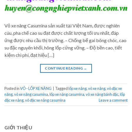
Vỏ xe nâng Casumina sản xuất tại Việt Nam, được nghiên
cúu, pha chế cao su đạt được chất lượng tối ưu nhất, đáp
ứng được nhu cầu thị trường. – Chống bể gai bông chóc, cao
su đặc nguyên khối, hông lốp cứng vững. – Độ bền cao, tiết
kiệm chi phí, đạt hiệu […]
CONTINUE READING
→
Posted in
VỎ - LỐP XE NÂNG
|
Tagged
lốp xe nâng
,
vỏ xe nâng
,
vỏ đặc xe
nâng
,
vỏ xe nâng casumina
,
lốp xe nâng casumina
,
vỏ xe nâng bánh đặc
,
lốp
đặc xe nâng
,
vỏ đặc xe nâng casumina
Leave a comment
GIỚI THIỆU