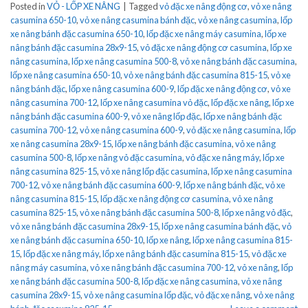
Posted in
VỎ - LỐP XE NÂNG
|
Tagged
vỏ đặc xe nâng động cơ
,
vỏ xe nâng
casumina 650-10
,
vỏ xe nâng casumina bánh đặc
,
vỏ xe nâng casumina
,
lốp
xe nâng bánh đặc casumina 650-10
,
lốp đặc xe nâng máy casumina
,
lốp xe
nâng bánh đặc casumina 28x9-15
,
vỏ đặc xe nâng động cơ casumina
,
lốp xe
nâng casumina
,
lốp xe nâng casumina 500-8
,
vỏ xe nâng bánh đặc casumina
,
lốp xe nâng casumina 650-10
,
vỏ xe nâng bánh đặc casumina 815-15
,
vỏ xe
nâng bánh đặc
,
lốp xe nâng casumina 600-9
,
lốp đặc xe nâng động cơ
,
vỏ xe
nâng casumina 700-12
,
lốp xe nâng casumina vỏ đặc
,
lốp đặc xe nâng
,
lốp xe
nâng bánh đặc casumina 600-9
,
vỏ xe nâng lốp đặc
,
lốp xe nâng bánh đặc
casumina 700-12
,
vỏ xe nâng casumina 600-9
,
vỏ đặc xe nâng casumina
,
lốp
xe nâng casumina 28x9-15
,
lốp xe nâng bánh đặc casumina
,
vỏ xe nâng
casumina 500-8
,
lốp xe nâng vỏ đặc casumina
,
vỏ đặc xe nâng máy
,
lốp xe
nâng casumina 825-15
,
vỏ xe nâng lốp đặc casumina
,
lốp xe nâng casumina
700-12
,
vỏ xe nâng bánh đặc casumina 600-9
,
lốp xe nâng bánh đặc
,
vỏ xe
nâng casumina 815-15
,
lốp đặc xe nâng động cơ casumina
,
vỏ xe nâng
casumina 825-15
,
vỏ xe nâng bánh đặc casumina 500-8
,
lốp xe nâng vỏ đặc
,
vỏ xe nâng bánh đặc casumina 28x9-15
,
lốp xe nâng casumina bánh đặc
,
vỏ
xe nâng bánh đặc casumina 650-10
,
lốp xe nâng
,
lốp xe nâng casumina 815-
15
,
lốp đặc xe nâng máy
,
lốp xe nâng bánh đặc casumina 815-15
,
vỏ đặc xe
nâng máy casumina
,
vỏ xe nâng bánh đặc casumina 700-12
,
vỏ xe nâng
,
lốp
xe nâng bánh đặc casumina 500-8
,
lốp đặc xe nâng casumina
,
vỏ xe nâng
casumina 28x9-15
,
vỏ xe nâng casumina lốp đặc
,
vỏ đặc xe nâng
,
vỏ xe nâng