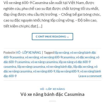
Vỏ xe nâng 600-9 Casumina sản xuất tại Việt Nam, được
nghiên cúu, pha chế cao su đạt được chất lượng tối ưu nhất,
đáp ứng được nhu cầu thị trường. – Chống bể gai bông chóc,
cao su đặc nguyên khối, hông lốp cứng vững. – Độ bền cao,
tiết kiệm chi phí, đạt […]
CONTINUE READING
→
Posted in
VỎ - LỐP XE NÂNG
|
Tagged
lốp xe nâng
,
vỏ xe nâng bánh đặc
600-9casumina
,
vỏ xe nâng
,
vỏ xe nâng 600-9casumina
,
vỏ đặc xe nâng
,
vỏ
đặc 600-9 casumina
,
vỏ xe nâng casumina
,
lốp xe nâng vỏ đặc 600-9
casumina
,
lốp xe nâng casumina
,
vỏ xe nâng bánh đặc
,
lốp đặc xe nâng
,
vỏ
đặc xe nâng casumina
,
vỏ xe nâng 600-9
,
lốp xe nâng 600-9
,
vỏ xe nâng bánh
đặc 600-9
Leave a comment
VỎ - LỐP XE NÂNG
Vỏ xe nâng bánh đặc Casumina