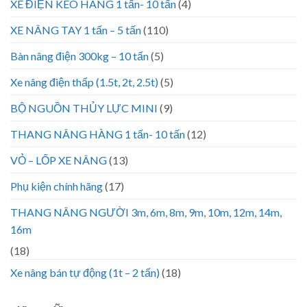
XE ĐIỆN KÉO HÀNG 1 tấn- 10 tấn
(4)
XE NÂNG TAY 1 tấn – 5 tấn
(110)
Bàn nâng điện 300kg – 10 tấn
(5)
Xe nâng điện thấp (1.5t, 2t, 2.5t)
(5)
BỘ NGUỒN THỦY LỰC MINI
(9)
THANG NÂNG HÀNG 1 tấn- 10 tấn
(12)
VỎ – LỐP XE NÂNG
(13)
Phụ kiện chính hãng
(17)
THANG NÂNG NGƯỜI 3m, 6m, 8m, 9m, 10m, 12m, 14m,
16m
(18)
Xe nâng bán tự động (1t – 2 tấn)
(18)