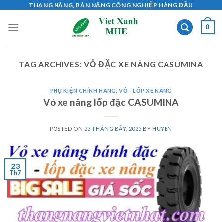
Skip
THANG NÂNG, BÀN NÂNG CÔNG NGHIỆP HÀNG ĐẦU
to
0
content
TAG ARCHIVES:
VỎ ĐẶC XE NÂNG CASUMINA
PHỤ KIỆN CHÍNH HÃNG
,
VỎ - LỐP XE NÂNG
Vỏ xe nâng lốp đặc CASUMINA
POSTED ON
23 THÁNG BẢY, 2025
BY
HUYEN
23
Th7