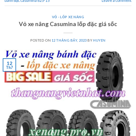
bánh đặc casumina 825-15
Leave a comment
VỎ - LỐP XE NÂNG
Vỏ xe nâng Casumina lốp đặc giá sốc
POSTED ON
12 THÁNG BẢY, 2023
BY
HUYEN
12
Th7