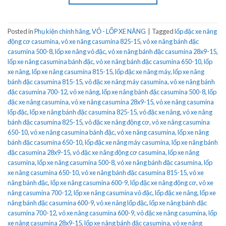
Posted in
Phụ kiện chính hãng
,
VỎ - LỐP XE NÂNG
|
Tagged
lốp đặc xe nâng
động cơ casumina
,
vỏ xe nâng casumina 825-15
,
vỏ xe nâng bánh đặc
casumina 500-8
,
lốp xe nâng vỏ đặc
,
vỏ xe nâng bánh đặc casumina 28x9-15
,
lốp xe nâng casumina bánh đặc
,
vỏ xe nâng bánh đặc casumina 650-10
,
lốp
xe nâng
,
lốp xe nâng casumina 815-15
,
lốp đặc xe nâng máy
,
lốp xe nâng
bánh đặc casumina 815-15
,
vỏ đặc xe nâng máy casumina
,
vỏ xe nâng bánh
đặc casumina 700-12
,
vỏ xe nâng
,
lốp xe nâng bánh đặc casumina 500-8
,
lốp
đặc xe nâng casumina
,
vỏ xe nâng casumina 28x9-15
,
vỏ xe nâng casumina
lốp đặc
,
lốp xe nâng bánh đặc casumina 825-15
,
vỏ đặc xe nâng
,
vỏ xe nâng
bánh đặc casumina 825-15
,
vỏ đặc xe nâng động cơ
,
vỏ xe nâng casumina
650-10
,
vỏ xe nâng casumina bánh đặc
,
vỏ xe nâng casumina
,
lốp xe nâng
bánh đặc casumina 650-10
,
lốp đặc xe nâng máy casumina
,
lốp xe nâng bánh
đặc casumina 28x9-15
,
vỏ đặc xe nâng động cơ casumina
,
lốp xe nâng
casumina
,
lốp xe nâng casumina 500-8
,
vỏ xe nâng bánh đặc casumina
,
lốp
xe nâng casumina 650-10
,
vỏ xe nâng bánh đặc casumina 815-15
,
vỏ xe
nâng bánh đặc
,
lốp xe nâng casumina 600-9
,
lốp đặc xe nâng động cơ
,
vỏ xe
nâng casumina 700-12
,
lốp xe nâng casumina vỏ đặc
,
lốp đặc xe nâng
,
lốp xe
nâng bánh đặc casumina 600-9
,
vỏ xe nâng lốp đặc
,
lốp xe nâng bánh đặc
casumina 700-12
,
vỏ xe nâng casumina 600-9
,
vỏ đặc xe nâng casumina
,
lốp
xe nâng casumina 28x9-15
,
lốp xe nâng bánh đặc casumina
,
vỏ xe nâng