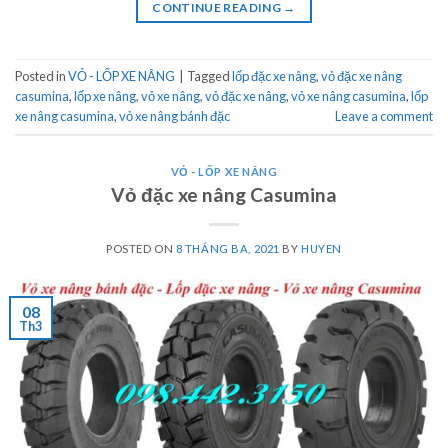
CONTINUE READING
→
Posted in
VỎ - LỐP XE NÂNG
|
Tagged
lốp đặc xe nâng
,
vỏ đặc xe nâng
casumina
,
lốp xe nâng
,
vỏ xe nâng
,
vỏ đặc xe nâng
,
vỏ xe nâng casumina
,
lốp
xe nâng casumina
,
vỏ xe nâng bánh đặc
Leave a comment
VỎ - LỐP XE NÂNG
Vỏ đặc xe nâng Casumina
POSTED ON
8 THÁNG BA, 2021
BY
HUYEN
08
Th3