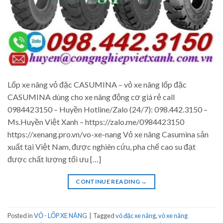
Lốp xe nâng vỏ đặc CASUMINA – vỏ xe nâng lốp đặc
CASUMINA dùng cho xe nâng động cơ giá rẻ call
0984423150 – Huyền Hotline/Zalo (24/7): 098.442.3150 –
Ms.Huyền Việt Xanh – https://zalo.me/0984423150
https://xenang.pro.vn/vo-xe-nang Vỏ xe nâng Casumina sản
xuất tại Việt Nam, được nghiên cứu, pha chế cao su đạt
được chất lượng tối ưu […]
CONTINUE READING
→
Posted in
VỎ - LỐP XE NÂNG
|
Tagged
vỏ đặc xe nâng
,
vỏ xe nâng