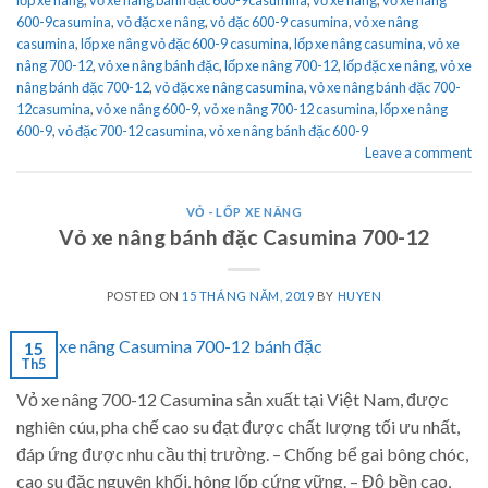
600-9casumina
,
vỏ đặc xe nâng
,
vỏ đặc 600-9 casumina
,
vỏ xe nâng
casumina
,
lốp xe nâng vỏ đặc 600-9 casumina
,
lốp xe nâng casumina
,
vỏ xe
nâng 700-12
,
vỏ xe nâng bánh đặc
,
lốp xe nâng 700-12
,
lốp đặc xe nâng
,
vỏ xe
nâng bánh đặc 700-12
,
vỏ đặc xe nâng casumina
,
vỏ xe nâng bánh đặc 700-
12casumina
,
vỏ xe nâng 600-9
,
vỏ xe nâng 700-12 casumina
,
lốp xe nâng
600-9
,
vỏ đặc 700-12 casumina
,
vỏ xe nâng bánh đặc 600-9
Leave a comment
VỎ - LỐP XE NÂNG
Vỏ xe nâng bánh đặc Casumina 700-12
POSTED ON
15 THÁNG NĂM, 2019
BY
HUYEN
15
Th5
Vỏ xe nâng 700-12 Casumina sản xuất tại Việt Nam, được
nghiên cúu, pha chế cao su đạt được chất lượng tối ưu nhất,
đáp ứng được nhu cầu thị trường. – Chống bể gai bông chóc,
cao su đặc nguyên khối, hông lốp cứng vững. – Độ bền cao,