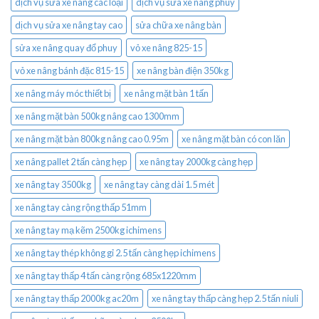
dịch vụ sửa xe nâng các loại
dịch vụ sửa xe nâng phuy
dịch vụ sửa xe nâng tay cao
sửa chữa xe nâng bàn
sửa xe nâng quay đổ phuy
vỏ xe nâng 825-15
vỏ xe nâng bánh đặc 815-15
xe nâng bàn điện 350kg
xe nâng máy móc thiết bị
xe nâng mặt bàn 1 tấn
xe nâng mặt bàn 500kg nâng cao 1300mm
xe nâng mặt bàn 800kg nâng cao 0.95m
xe nâng mặt bàn có con lăn
xe nâng pallet 2 tấn càng hẹp
xe nâng tay 2000kg càng hẹp
xe nâng tay 3500kg
xe nâng tay càng dài 1.5 mét
xe nâng tay càng rộng thấp 51mm
xe nâng tay mạ kẽm 2500kg ichimens
xe nâng tay thép không gỉ 2.5 tấn càng hẹp ichimens
xe nâng tay thấp 4 tấn càng rộng 685x1220mm
xe nâng tay thấp 2000kg ac20m
xe nâng tay thấp càng hẹp 2.5 tấn niuli