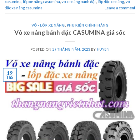
casumina
,
lốp xe nâng casumina
,
vỏ xe nâng bánh đặc
,
lốp đặc xe nâng
,
vỏ
đặc xe nâng casumina
Leave a comment
VỎ - LỐP XE NÂNG
,
PHỤ KIỆN CHÍNH HÃNG
Vỏ xe nâng bánh đặc CASUMINA giá sốc
POSTED ON
19 THÁNG NĂM, 2023
BY
HUYEN
19
Th5