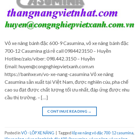
Vỏ xe nâng bánh đặc 600-9 Casumina, vỏ xe nâng bánh đặc
700-12 Casumina giá rẻ call 0984423150 – Huyền
Hotline/zalo/viber: 098.442.3150 – Huyền
Email: huyen@congnghiepvietxanh.com.vn
https://banhxe.vn/vo-xe-nang-casumina Vỏ xe nâng
Casumina sản xuất tại Việt Nam, được nghiên cúu, pha chế
cao su đạt được chất lượng tối ưu nhất, đáp ứng được nhu
cầu thị trường. – […]
CONTINUE READING
→
Posted in
VỎ - LỐP XE NÂNG
|
Tagged
lốp xe nâng vỏ đặc 700-12 casumina
,
lốp xe nâng
,
vỏ xe nâng bánh đặc 600-9casumina
,
vỏ xe nâng
,
vỏ xe nâng