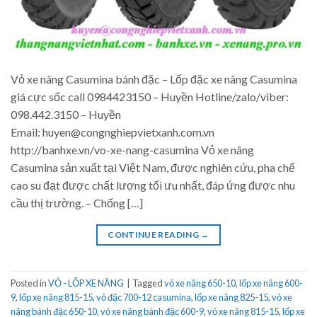
Vỏ xe nâng Casumina bánh đặc – Lốp đặc xe nâng Casumina
giá cực sốc call 0984423150 – Huyền Hotline/zalo/viber:
098.442.3150 – Huyền
Email: huyen@congnghiepvietxanh.com.vn
http://banhxe.vn/vo-xe-nang-casumina Vỏ xe nâng
Casumina sản xuất tại Việt Nam, được nghiên cứu, pha chế
cao su đạt được chất lượng tối ưu nhất, đáp ứng được nhu
cầu thị trường. – Chống […]
CONTINUE READING
→
Posted in
VỎ - LỐP XE NÂNG
|
Tagged
vỏ xe nâng 650-10
,
lốp xe nâng 600-
9
,
lốp xe nâng 815-15
,
vỏ đặc 700-12 casumina
,
lốp xe nâng 825-15
,
vỏ xe
nâng bánh đặc 650-10
,
vỏ xe nâng bánh đặc 600-9
,
vỏ xe nâng 815-15
,
lốp xe